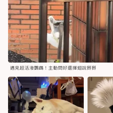
遇見超活潑鸚鵡！主動問好還揮翅說掰掰