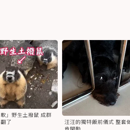
軟」野生土撥鼠 成群
萌翻了
汪汪的獨特飯前儀式 整套
肯開動