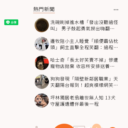
熱門新聞
洗碗刷掉進水槽「發出沒聽過怪
叫」 男子鼓起勇氣撈出嗨翻：
超可愛
邊牧陪小主人睡覺「順便霸佔枕
頭」飼主直擊全程笑翻：過程絲
滑到太自然
哈士奇「長太好笑賣不掉」慘遭
寵物店拋棄 收容所安排送養活
動還是沒人要
狗狗發現「隔壁新鄰居職業」天
天翻陽台報到！超爽模樣網笑
翻：進到遊樂園
坪林獨居老翁離世無人知 13犬
守屋護遺體伴最後一程