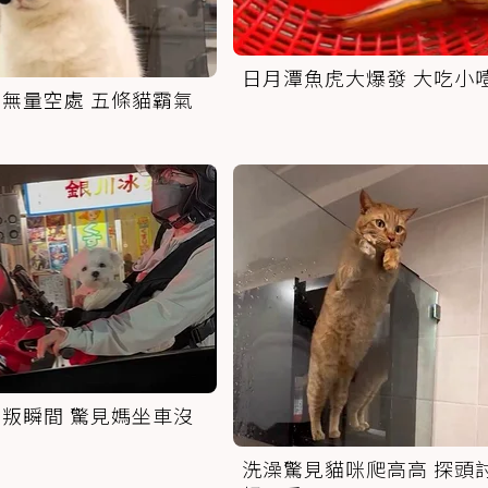
日月潭魚虎大爆發 大吃小
無量空處 五條貓霸氣
叛瞬間 驚見媽坐車沒
洗澡驚見貓咪爬高高 探頭