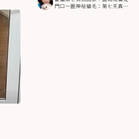
門口一圈神祕貓毛：第七天真不
是蓋的