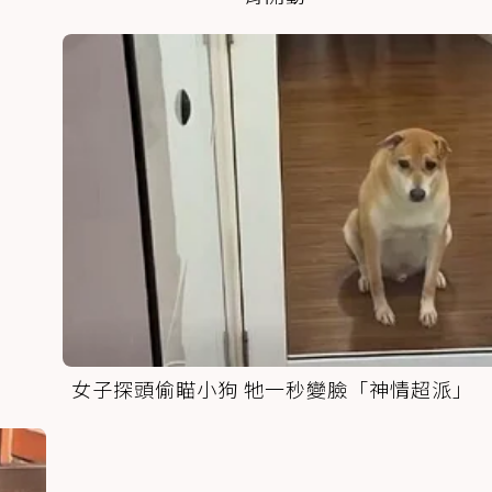
女子探頭偷瞄小狗 牠一秒變臉「神情超派」