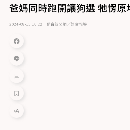
爸媽同時跑開讓狗選 牠愣原
2024-08-15 10:22
聯合新聞網／綜合報導