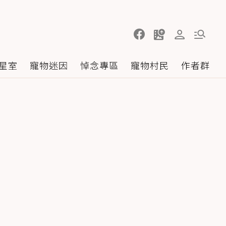
星室
寵物迷因
悼念專區
寵物村民
作者群