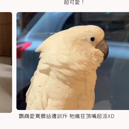
超可愛！
鸚鵡愛罵髒話遭訓斥 牠瘋狂頂嘴超派XD