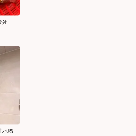
噎死
討水喝