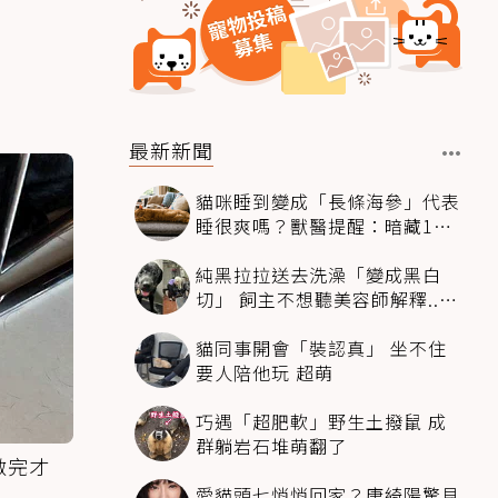
最新新聞
貓咪睡到變成「長條海參」代表
睡很爽嗎？獸醫提醒：暗藏1種
不適
純黑拉拉送去洗澡「變成黑白
切」 飼主不想聽美容師解釋..衝
現場秒道歉
貓同事開會「裝認真」 坐不住
要人陪他玩 超萌
巧遇「超肥軟」野生土撥鼠 成
群躺岩石堆萌翻了
做完才
愛貓頭七悄悄回家？唐綺陽驚見