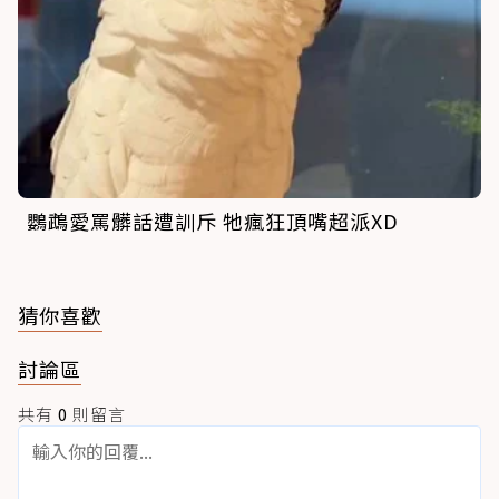
鸚鵡愛罵髒話遭訓斥 牠瘋狂頂嘴超派XD
猜你喜歡
討論區
共有
0
則留言