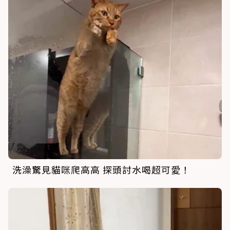
洗澡驚見貓咪爬高高 探頭討水喝超可愛！