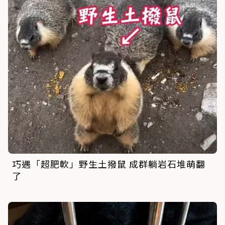
巧遇「超肥軟」野生土撥鼠 成群躺岩石堆萌翻
了