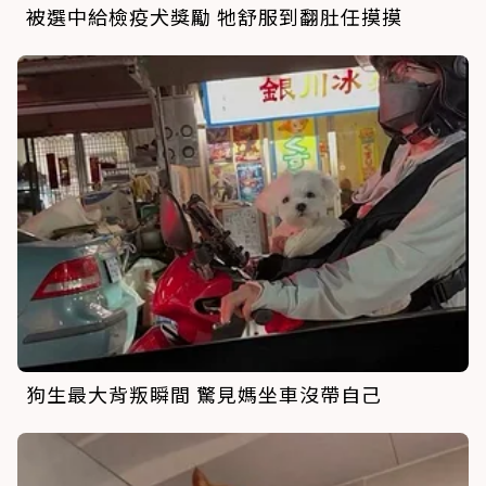
被選中給檢疫犬獎勵 牠舒服到翻肚任摸摸
狗生最大背叛瞬間 驚見媽坐車沒帶自己