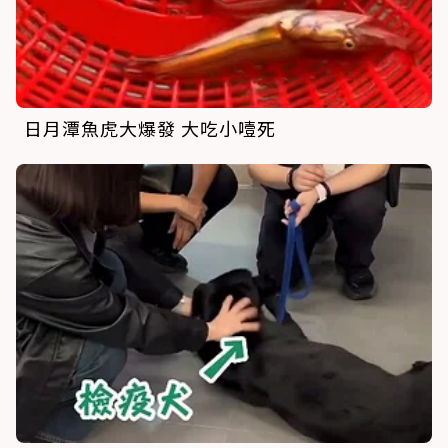
日月潭魚虎大爆發 大吃小噎死