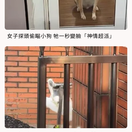
女子探頭偷瞄小狗 牠一秒變臉「神情超派」