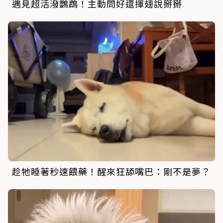
遇見超活潑鸚鵡！主動問好還揮翅說掰掰
趁牠睡著秒速餵藥！醒來狂舔嘴巴：剛不是夢？