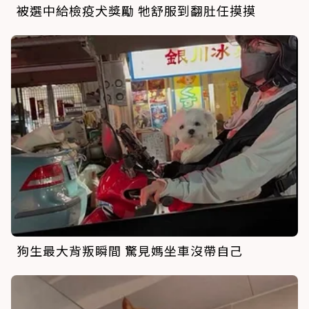
被選中給檢疫犬獎勵 牠舒服到翻肚任摸摸
狗生最大背叛瞬間 驚見媽坐車沒帶自己