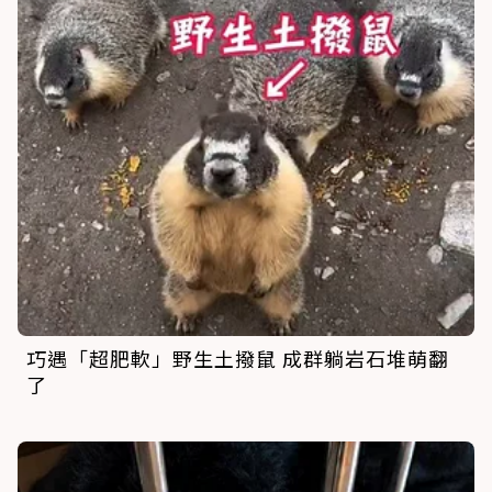
巧遇「超肥軟」野生土撥鼠 成群躺岩石堆萌翻
了