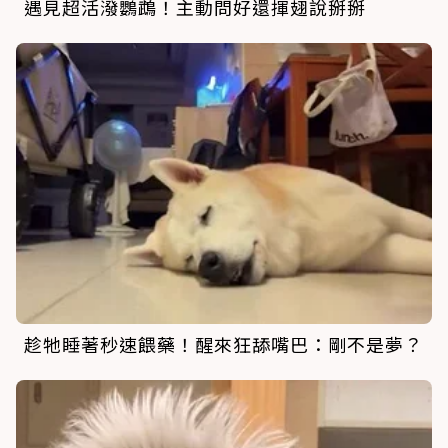
遇見超活潑鸚鵡！主動問好還揮翅說掰掰
趁牠睡著秒速餵藥！醒來狂舔嘴巴：剛不是夢？