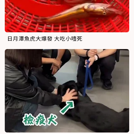
日月潭魚虎大爆發 大吃小噎死