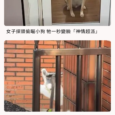
女子探頭偷瞄小狗 牠一秒變臉「神情超派」