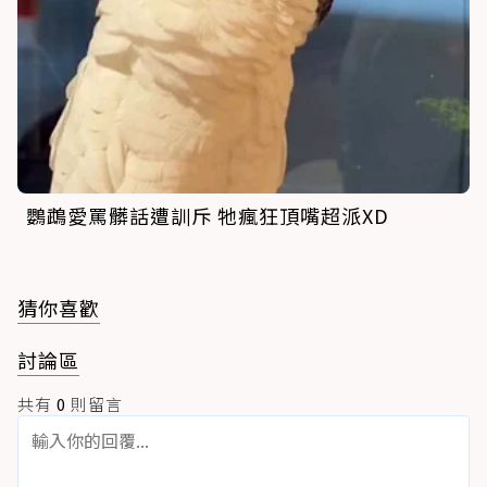
鸚鵡愛罵髒話遭訓斥 牠瘋狂頂嘴超派XD
猜你喜歡
討論區
共有
0
則留言