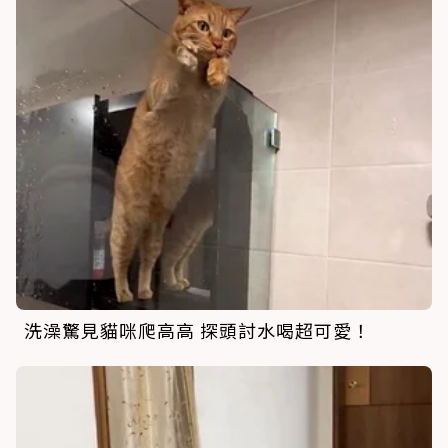
洗澡驚見貓咪爬高高 探頭討水喝超可愛！