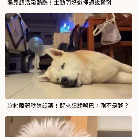
遇見超活潑鸚鵡！主動問好還揮翅說掰掰
趁牠睡著秒速餵藥！醒來狂舔嘴巴：剛不是夢？