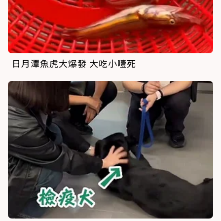
日月潭魚虎大爆發 大吃小噎死