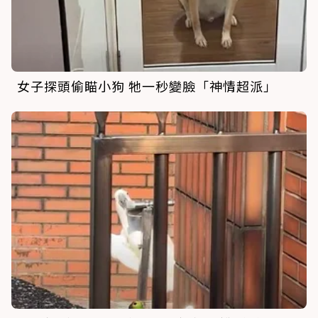
女子探頭偷瞄小狗 牠一秒變臉「神情超派」