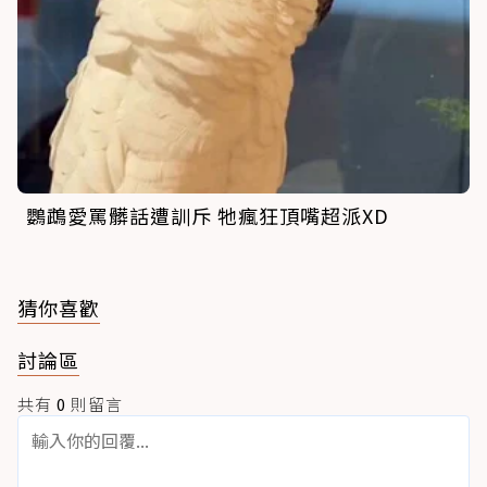
鸚鵡愛罵髒話遭訓斥 牠瘋狂頂嘴超派XD
猜你喜歡
討論區
共有
0
則留言