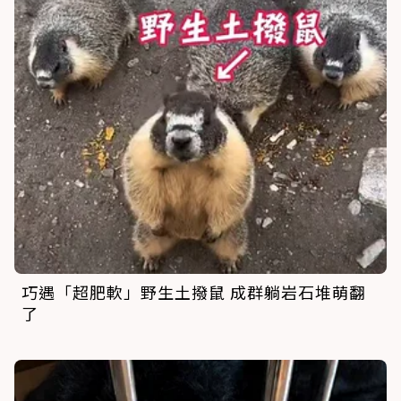
巧遇「超肥軟」野生土撥鼠 成群躺岩石堆萌翻
了