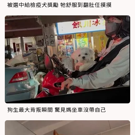
被選中給檢疫犬獎勵 牠舒服到翻肚任摸摸
狗生最大背叛瞬間 驚見媽坐車沒帶自己