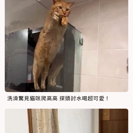
洗澡驚見貓咪爬高高 探頭討水喝超可愛！