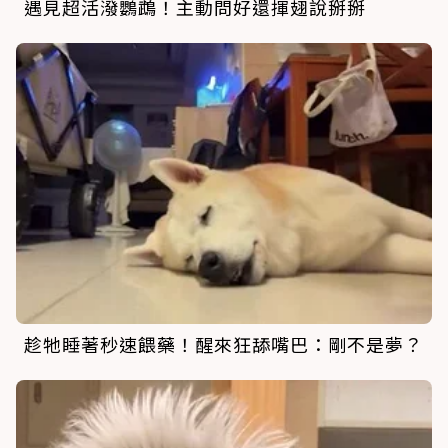
遇見超活潑鸚鵡！主動問好還揮翅說掰掰
趁牠睡著秒速餵藥！醒來狂舔嘴巴：剛不是夢？