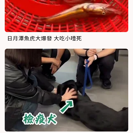
日月潭魚虎大爆發 大吃小噎死