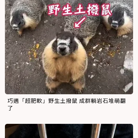
巧遇「超肥軟」野生土撥鼠 成群躺岩石堆萌翻
了