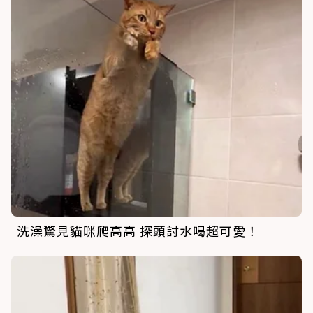
洗澡驚見貓咪爬高高 探頭討水喝超可愛！