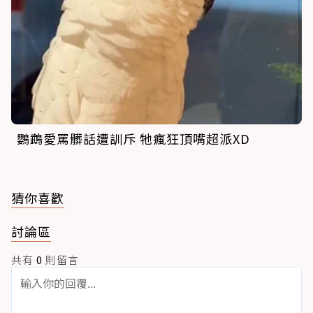
鸚鵡愛罵髒話遭訓斥 牠瘋狂頂嘴超派XD
猜你喜歡
討論區
共有
0
則留言