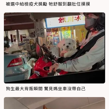
被選中給檢疫犬獎勵 牠舒服到翻肚任摸摸
狗生最大背叛瞬間 驚見媽坐車沒帶自己