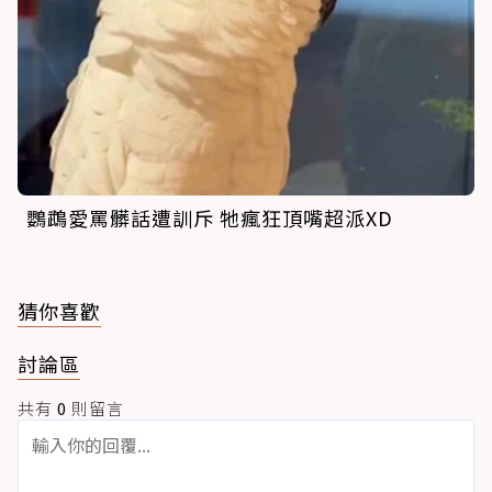
鸚鵡愛罵髒話遭訓斥 牠瘋狂頂嘴超派XD
猜你喜歡
討論區
共有
0
則留言