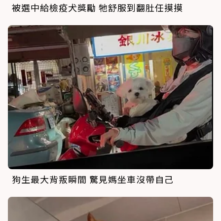
被選中給檢疫犬獎勵 牠舒服到翻肚任摸摸
狗生最大背叛瞬間 驚見媽坐車沒帶自己