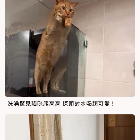
洗澡驚見貓咪爬高高 探頭討水喝超可愛！