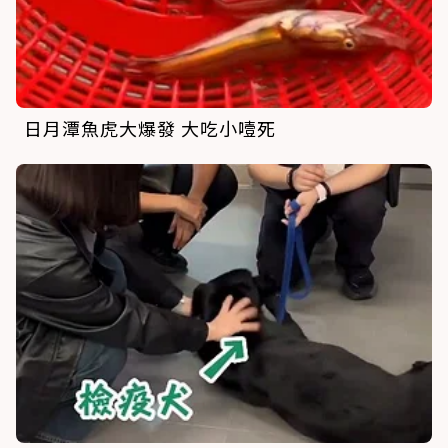
日月潭魚虎大爆發 大吃小噎死