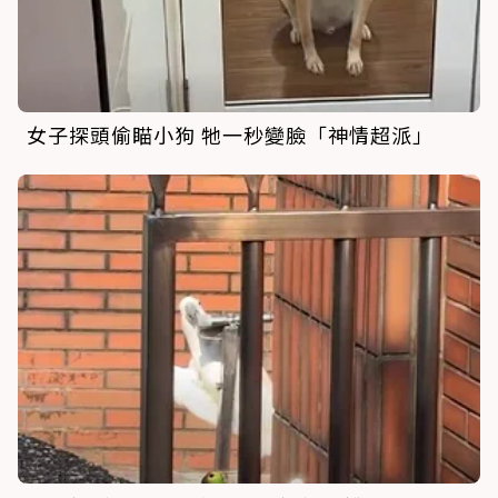
女子探頭偷瞄小狗 牠一秒變臉「神情超派」