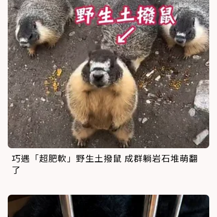
巧遇「超肥軟」野生土撥鼠 成群躺岩石堆萌翻
了