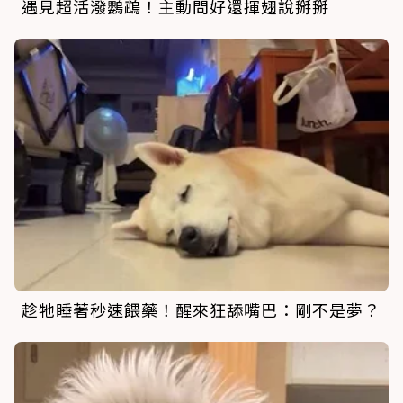
遇見超活潑鸚鵡！主動問好還揮翅說掰掰
趁牠睡著秒速餵藥！醒來狂舔嘴巴：剛不是夢？