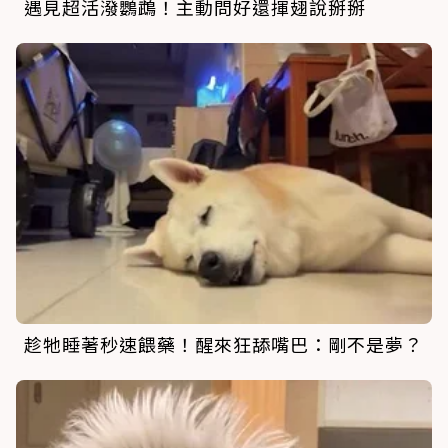
遇見超活潑鸚鵡！主動問好還揮翅說掰掰
趁牠睡著秒速餵藥！醒來狂舔嘴巴：剛不是夢？