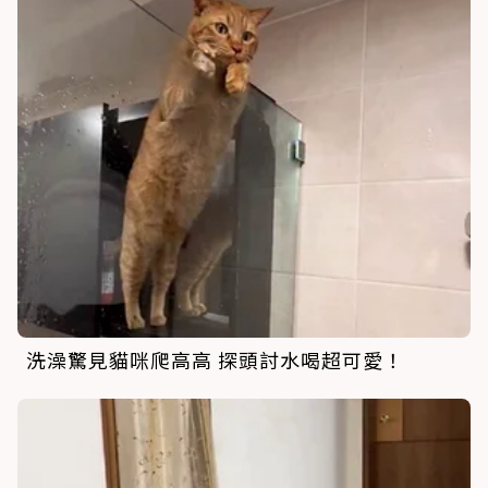
洗澡驚見貓咪爬高高 探頭討水喝超可愛！