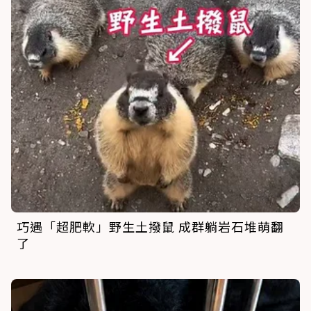
巧遇「超肥軟」野生土撥鼠 成群躺岩石堆萌翻
了