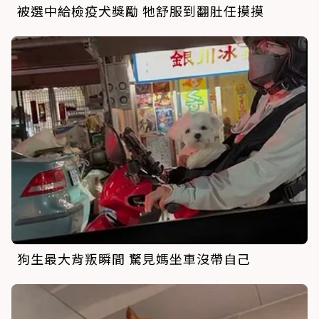
被選中給檢疫犬獎勵 牠舒服到翻肚任摸摸
狗生最大背叛瞬間 驚見媽坐車沒帶自己