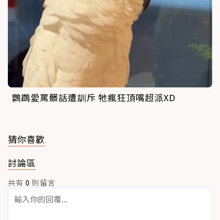
鸚鵡愛罵髒話遭訓斥 牠瘋狂頂嘴超派XD
猜你喜歡
討論區
共有
0
則留言