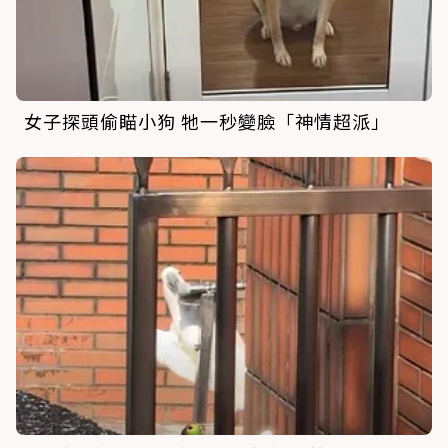
女子探頭偷瞄小狗 牠一秒變臉「神情超派」