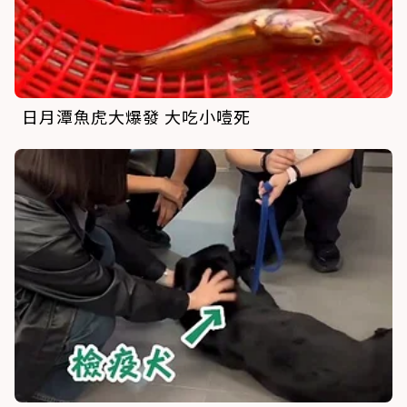
日月潭魚虎大爆發 大吃小噎死