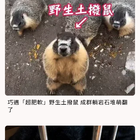
巧遇「超肥軟」野生土撥鼠 成群躺岩石堆萌翻
了