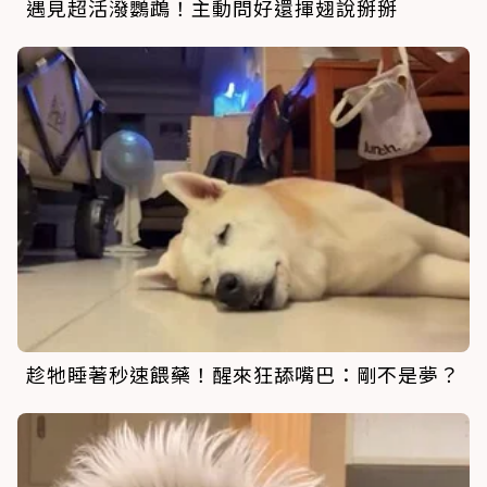
遇見超活潑鸚鵡！主動問好還揮翅說掰掰
趁牠睡著秒速餵藥！醒來狂舔嘴巴：剛不是夢？