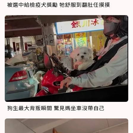
被選中給檢疫犬獎勵 牠舒服到翻肚任摸摸
狗生最大背叛瞬間 驚見媽坐車沒帶自己