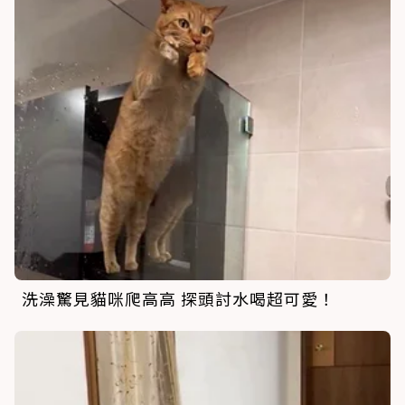
洗澡驚見貓咪爬高高 探頭討水喝超可愛！