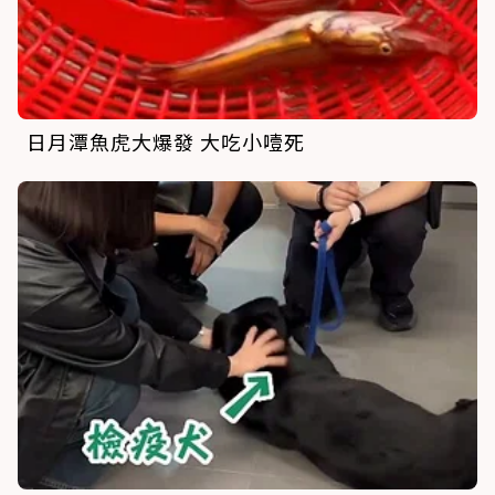
日月潭魚虎大爆發 大吃小噎死