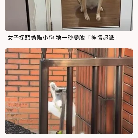
女子探頭偷瞄小狗 牠一秒變臉「神情超派」