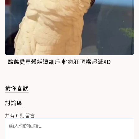
鸚鵡愛罵髒話遭訓斥 牠瘋狂頂嘴超派XD
猜你喜歡
討論區
共有
0
則留言