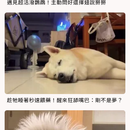
遇見超活潑鸚鵡！主動問好還揮翅說掰掰
趁牠睡著秒速餵藥！醒來狂舔嘴巴：剛不是夢？