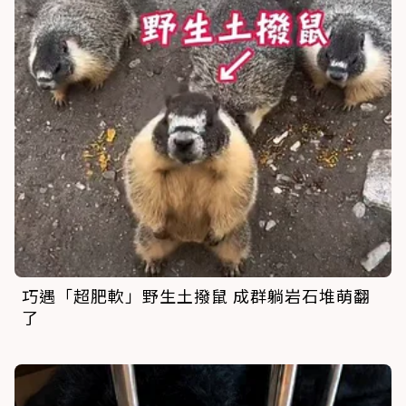
巧遇「超肥軟」野生土撥鼠 成群躺岩石堆萌翻
了