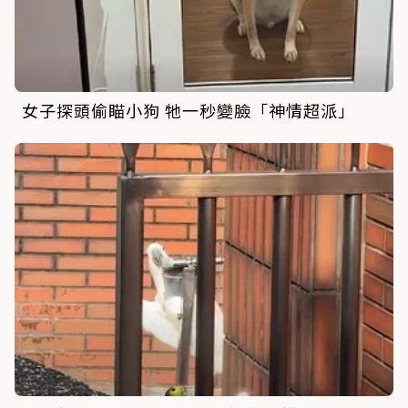
女子探頭偷瞄小狗 牠一秒變臉「神情超派」