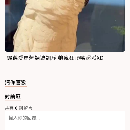
鸚鵡愛罵髒話遭訓斥 牠瘋狂頂嘴超派XD
猜你喜歡
討論區
共有
0
則留言