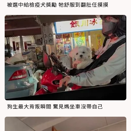
被選中給檢疫犬獎勵 牠舒服到翻肚任摸摸
狗生最大背叛瞬間 驚見媽坐車沒帶自己