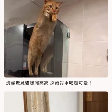
洗澡驚見貓咪爬高高 探頭討水喝超可愛！