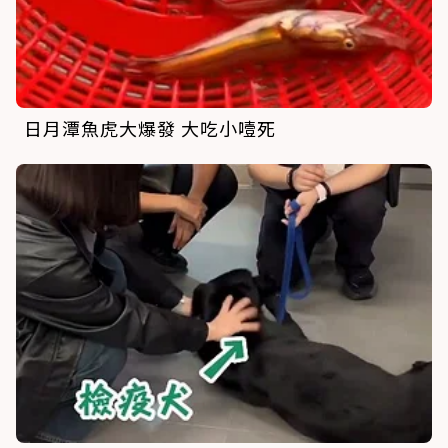
日月潭魚虎大爆發 大吃小噎死