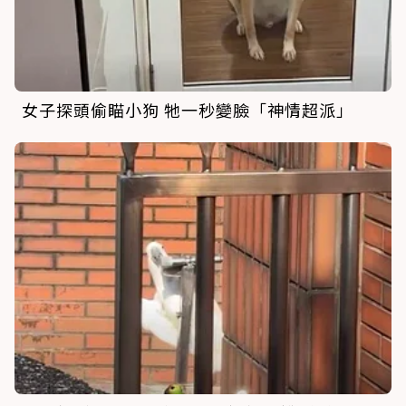
女子探頭偷瞄小狗 牠一秒變臉「神情超派」