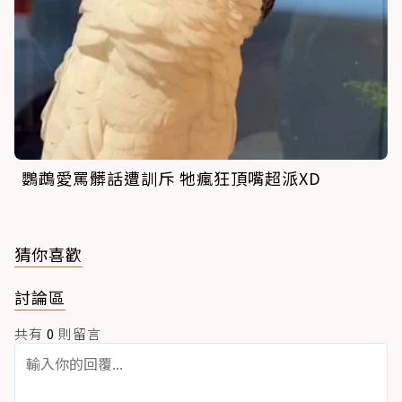
鸚鵡愛罵髒話遭訓斥 牠瘋狂頂嘴超派XD
猜你喜歡
討論區
共有
0
則留言