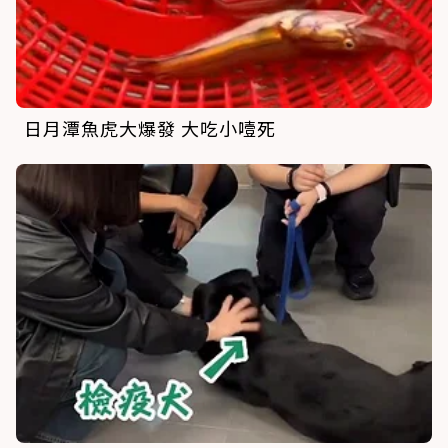
日月潭魚虎大爆發 大吃小噎死