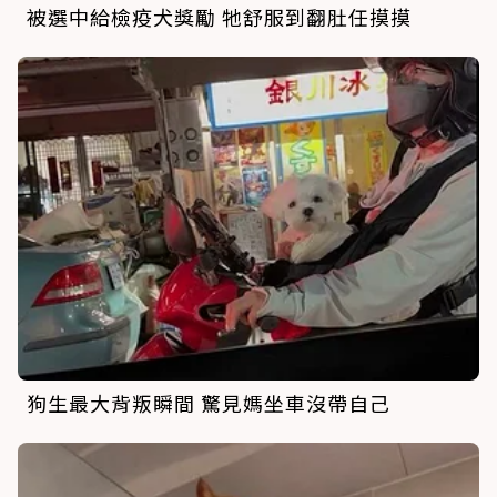
被選中給檢疫犬獎勵 牠舒服到翻肚任摸摸
狗生最大背叛瞬間 驚見媽坐車沒帶自己