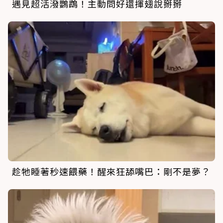
遇見超活潑鸚鵡！主動問好還揮翅說掰掰
趁牠睡著秒速餵藥！醒來狂舔嘴巴：剛不是夢？