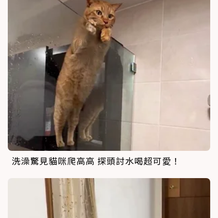
洗澡驚見貓咪爬高高 探頭討水喝超可愛！