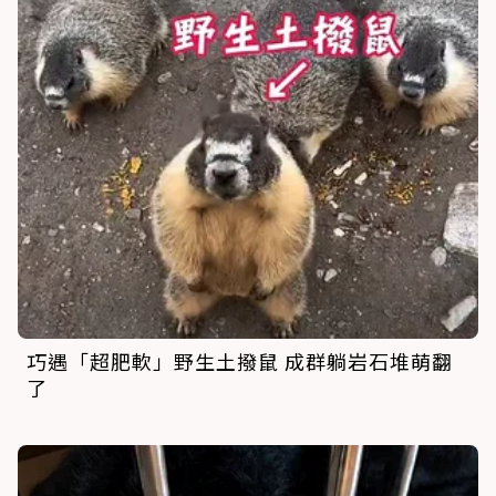
巧遇「超肥軟」野生土撥鼠 成群躺岩石堆萌翻
了