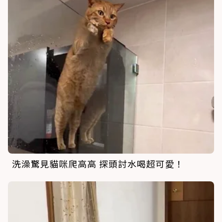
洗澡驚見貓咪爬高高 探頭討水喝超可愛！