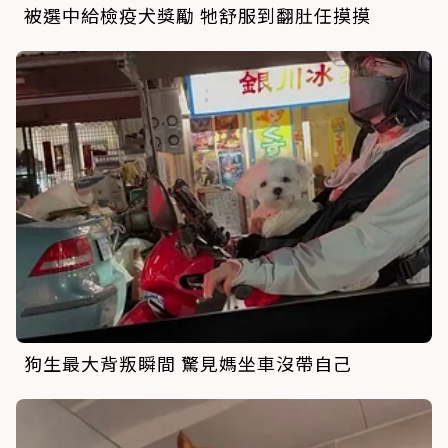
被選中給檢疫犬獎勵 牠舒服到翻肚任摸摸
狗生最大背叛瞬間 驚見媽坐車沒帶自己