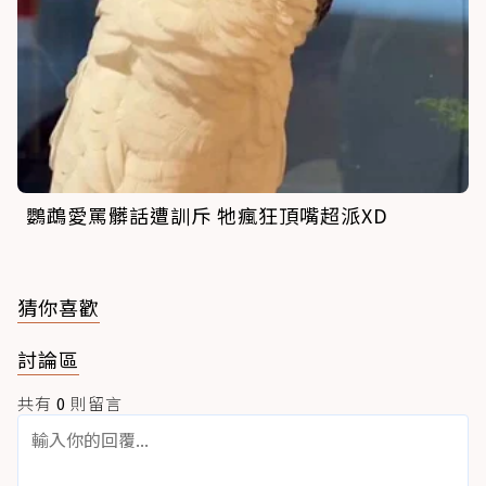
鸚鵡愛罵髒話遭訓斥 牠瘋狂頂嘴超派XD
猜你喜歡
討論區
共有
0
則留言