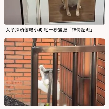
女子探頭偷瞄小狗 牠一秒變臉「神情超派」