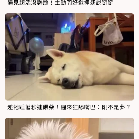
遇見超活潑鸚鵡！主動問好還揮翅說掰掰
趁牠睡著秒速餵藥！醒來狂舔嘴巴：剛不是夢？