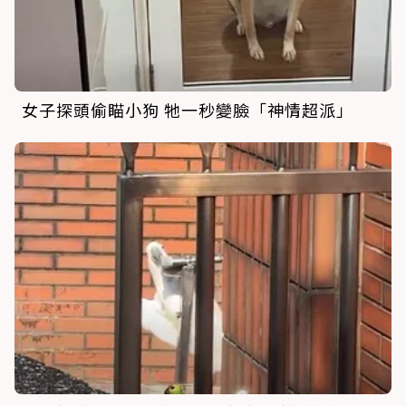
女子探頭偷瞄小狗 牠一秒變臉「神情超派」