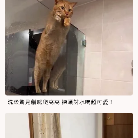
洗澡驚見貓咪爬高高 探頭討水喝超可愛！