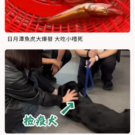
日月潭魚虎大爆發 大吃小噎死