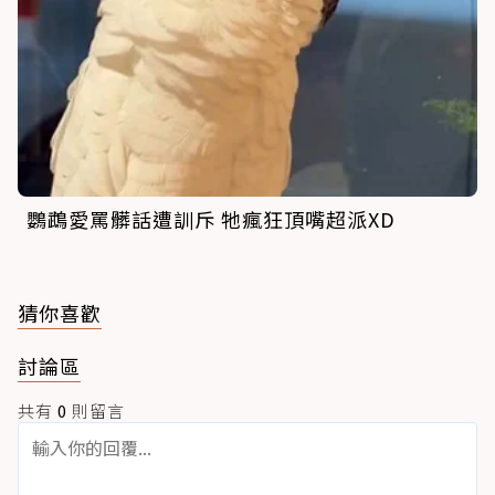
鸚鵡愛罵髒話遭訓斥 牠瘋狂頂嘴超派XD
猜你喜歡
討論區
共有
0
則留言