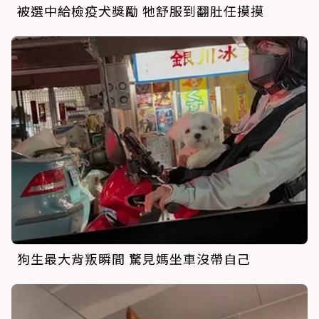
被選中給檢疫犬獎勵 牠舒服到翻肚任摸摸
狗生最大背叛瞬間 驚見媽坐車沒帶自己