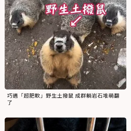
巧遇「超肥軟」野生土撥鼠 成群躺岩石堆萌翻
了