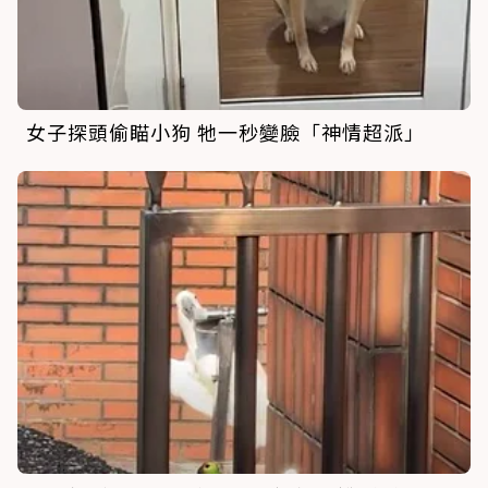
女子探頭偷瞄小狗 牠一秒變臉「神情超派」