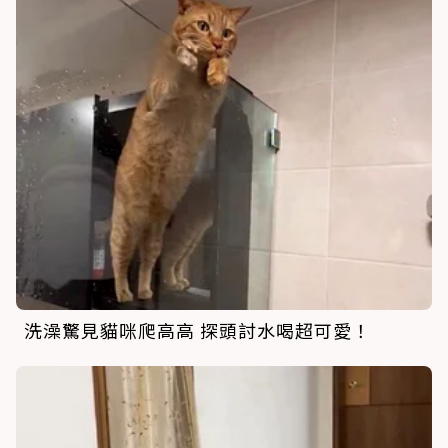
洗澡驚見貓咪爬高高 探頭討水喝超可愛！