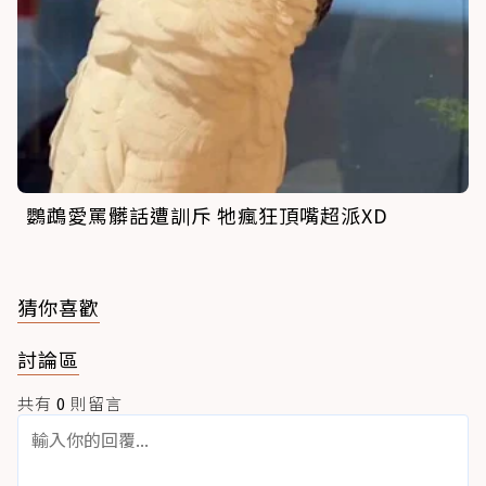
鸚鵡愛罵髒話遭訓斥 牠瘋狂頂嘴超派XD
猜你喜歡
討論區
共有
0
則留言