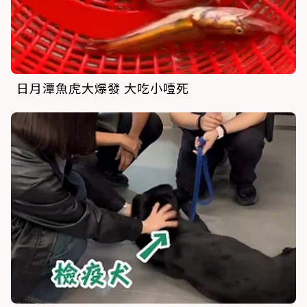
日月潭魚虎大爆發 大吃小噎死