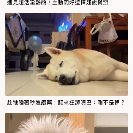
遇見超活潑鸚鵡！主動問好還揮翅說掰掰
趁牠睡著秒速餵藥！醒來狂舔嘴巴：剛不是夢？