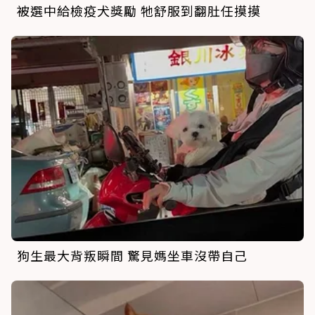
被選中給檢疫犬獎勵 牠舒服到翻肚任摸摸
狗生最大背叛瞬間 驚見媽坐車沒帶自己