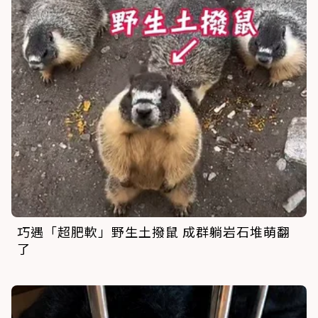
巧遇「超肥軟」野生土撥鼠 成群躺岩石堆萌翻
了