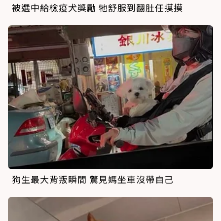
被選中給檢疫犬獎勵 牠舒服到翻肚任摸摸
狗生最大背叛瞬間 驚見媽坐車沒帶自己