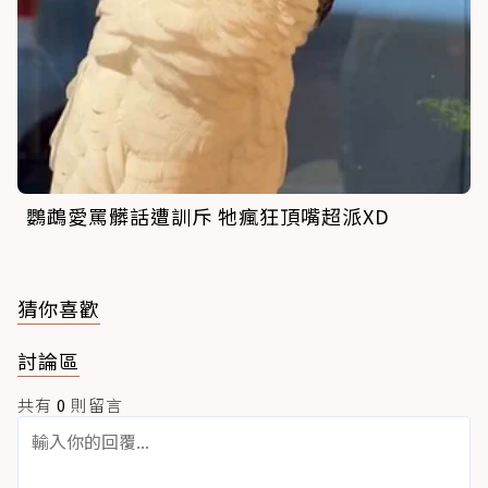
鸚鵡愛罵髒話遭訓斥 牠瘋狂頂嘴超派XD
猜你喜歡
討論區
共有
0
則留言