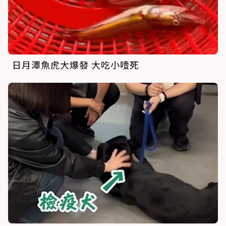
日月潭魚虎大爆發 大吃小噎死