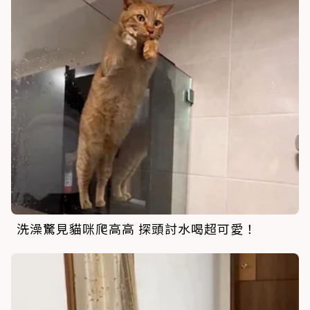
洗澡驚見貓咪爬高高 探頭討水喝超可愛！