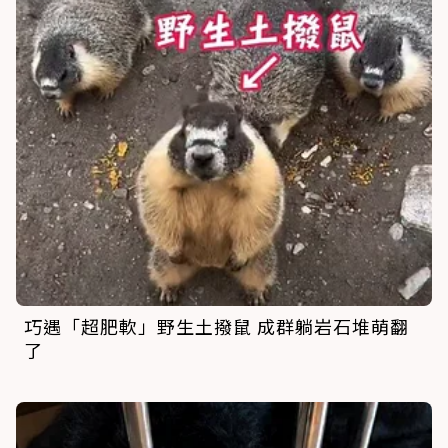
巧遇「超肥軟」野生土撥鼠 成群躺岩石堆萌翻
了