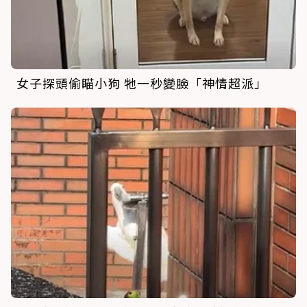
女子探頭偷瞄小狗 牠一秒變臉「神情超派」