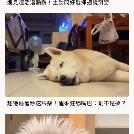
遇見超活潑鸚鵡！主動問好還揮翅說掰掰
趁牠睡著秒速餵藥！醒來狂舔嘴巴：剛不是夢？