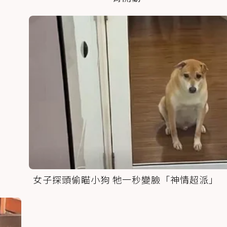
女子探頭偷瞄小狗 牠一秒變臉「神情超派」