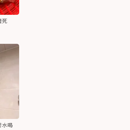
噎死
討水喝