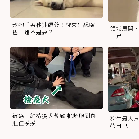
趁牠睡著秒速餵藥！醒來狂舔嘴
領域展開．
巴：剛不是夢？
十足
被選中給檢疫犬獎勵 牠舒服到翻
狗生最大背
肚任摸摸
帶自己