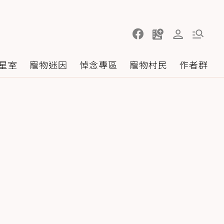
星室
寵物迷因
悼念專區
寵物村民
作者群