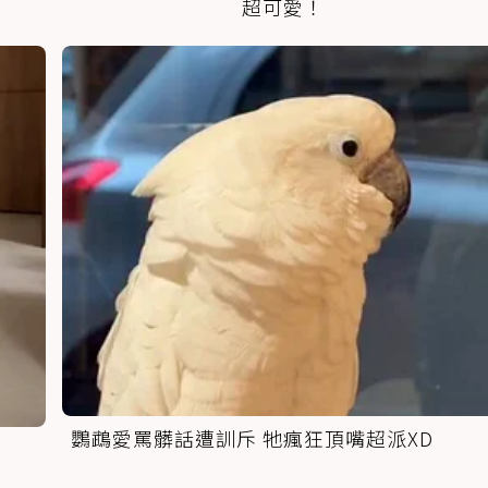
超可愛！
鸚鵡愛罵髒話遭訓斥 牠瘋狂頂嘴超派XD