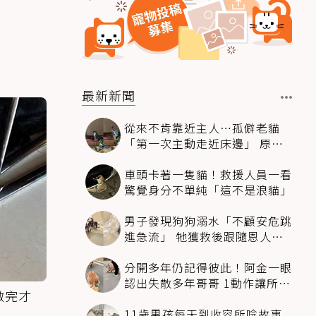
最新新聞
從來不肯靠近主人…孤僻老貓
「第一次主動走近床邊」 原因
暖哭網友
車頭卡著一隻貓！救援人員一看
驚覺身分不單純「這不是浪貓」
男子發現狗狗溺水「不顧安危跳
進急流」 牠獲救後跟隨恩人不
停搖尾致謝
分開多年仍記得彼此！阿金一眼
認出失散多年哥哥 1動作讓所有
做完才
人都哭了
11歲男孩每天到收容所唸故事