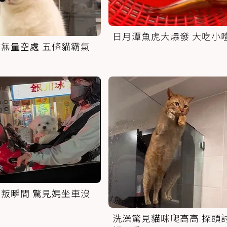
日月潭魚虎大爆發 大吃小
無量空處 五條貓霸氣
叛瞬間 驚見媽坐車沒
洗澡驚見貓咪爬高高 探頭