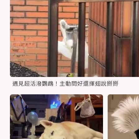
遇見超活潑鸚鵡！主動問好還揮翅說掰掰