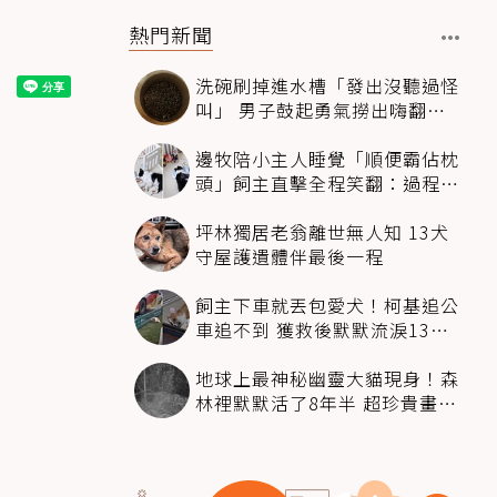
熱門新聞
洗碗刷掉進水槽「發出沒聽過怪
叫」 男子鼓起勇氣撈出嗨翻：
超可愛
邊牧陪小主人睡覺「順便霸佔枕
頭」飼主直擊全程笑翻：過程絲
滑到太自然
坪林獨居老翁離世無人知 13犬
守屋護遺體伴最後一程
飼主下車就丟包愛犬！柯基追公
車追不到 獲救後默默流淚13萬
人心都碎了
地球上最神秘幽靈大貓現身！森
林裡默默活了8年半 超珍貴畫面
科學家嗨翻