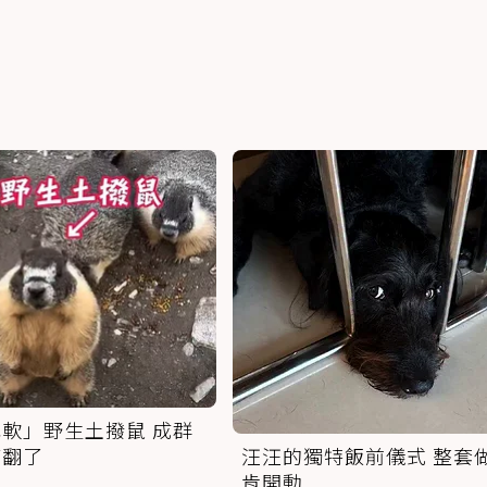
軟」野生土撥鼠 成群
萌翻了
汪汪的獨特飯前儀式 整套
肯開動