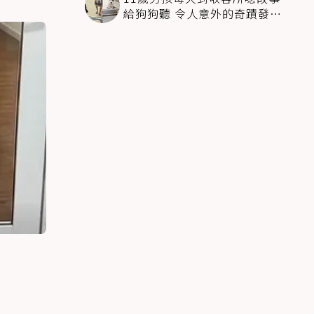
給狗狗聽 令人意外的奇蹟發生
感動全網