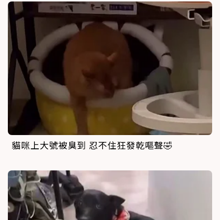
貓咪上大號被臭到 忍不住狂發乾嘔聲🤣