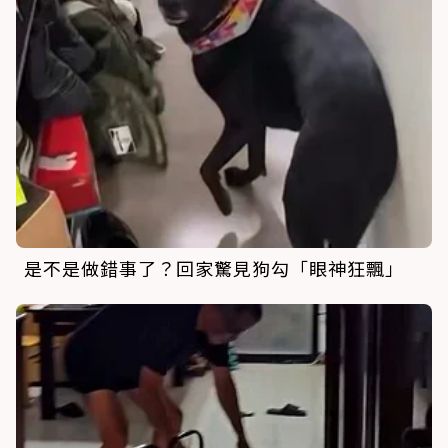
是不是做錯事了？回家驚見狗勾「眼神狂飄」