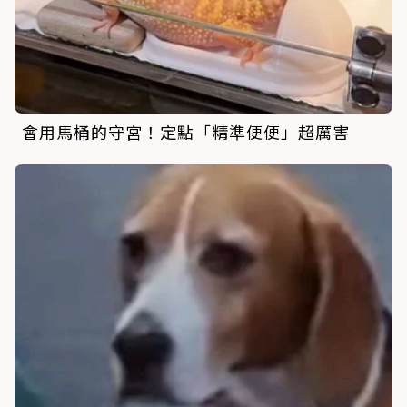
會用馬桶的守宮！定點「精準便便」超厲害