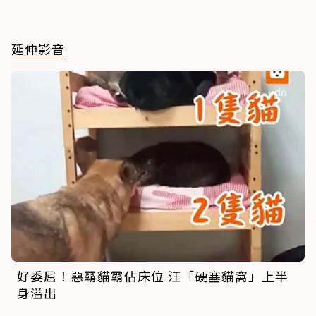
延伸影音
好委屈！惡霸貓霸佔床位 汪「硬塞貓窩」上半
身溢出