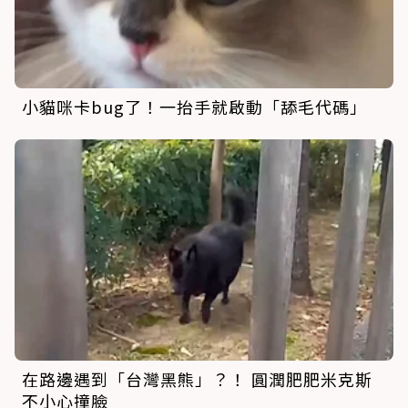
小貓咪卡bug了！一抬手就啟動「舔毛代碼」
在路邊遇到「台灣黑熊」？！ 圓潤肥肥米克斯
不小心撞臉