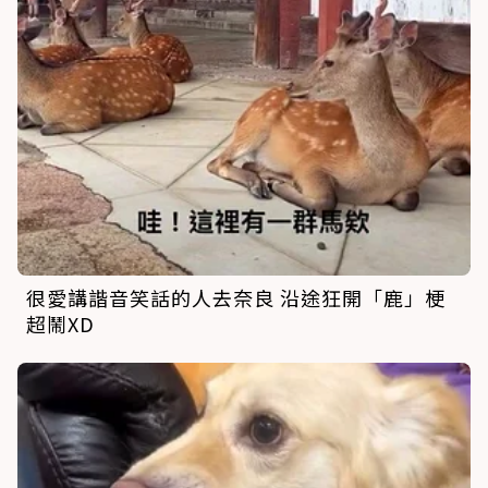
很愛講諧音笑話的人去奈良 沿途狂開「鹿」梗
超鬧XD