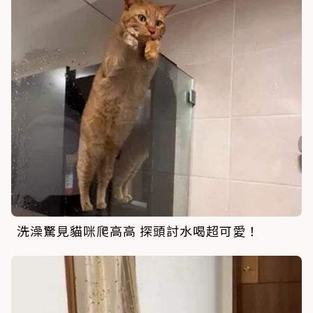
洗澡驚見貓咪爬高高 探頭討水喝超可愛！