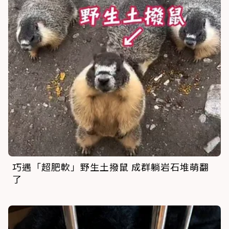
巧遇「超肥軟」野生土撥鼠 成群躺岩石堆萌翻
了