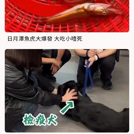
日月潭魚虎大爆發 大吃小噎死