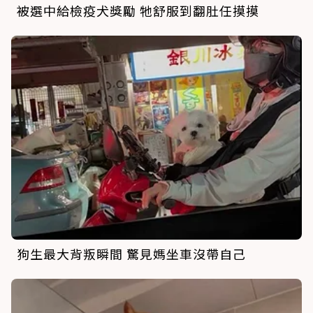
被選中給檢疫犬獎勵 牠舒服到翻肚任摸摸
狗生最大背叛瞬間 驚見媽坐車沒帶自己