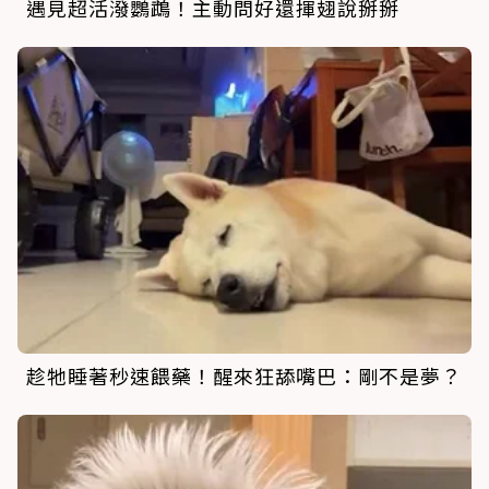
遇見超活潑鸚鵡！主動問好還揮翅說掰掰
趁牠睡著秒速餵藥！醒來狂舔嘴巴：剛不是夢？