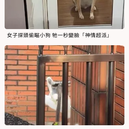
女子探頭偷瞄小狗 牠一秒變臉「神情超派」