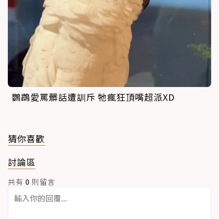
鸚鵡愛罵髒話遭訓斥 牠瘋狂頂嘴超派XD
猜你喜歡
討論區
共有
0
則留言