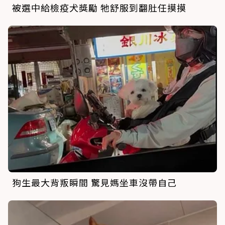
被選中給檢疫犬獎勵 牠舒服到翻肚任摸摸
狗生最大背叛瞬間 驚見媽坐車沒帶自己