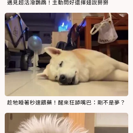
遇見超活潑鸚鵡！主動問好還揮翅說掰掰
趁牠睡著秒速餵藥！醒來狂舔嘴巴：剛不是夢？