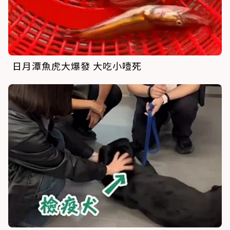
日月潭魚虎大爆發 大吃小噎死