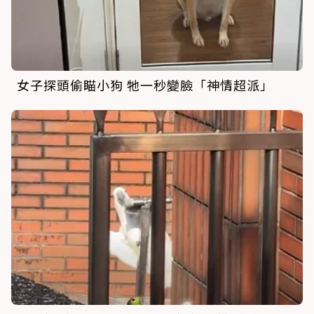
女子探頭偷瞄小狗 牠一秒變臉「神情超派」