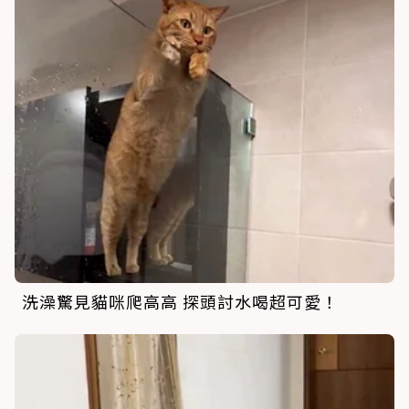
洗澡驚見貓咪爬高高 探頭討水喝超可愛！