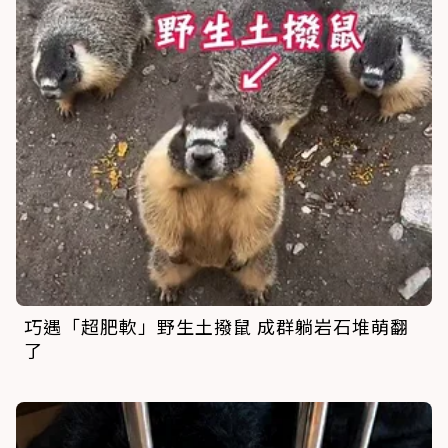
巧遇「超肥軟」野生土撥鼠 成群躺岩石堆萌翻
了