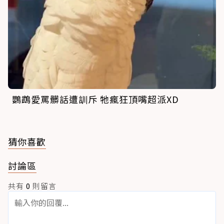
鸚鵡愛罵髒話遭訓斥 牠瘋狂頂嘴超派XD
猜你喜歡
討論區
共有
0
則留言