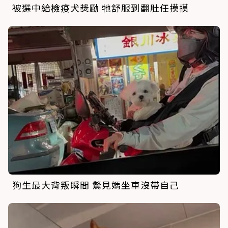
被選中給檢疫犬獎勵 牠舒服到翻肚任摸摸
狗生最大背叛瞬間 驚見媽坐車沒帶自己