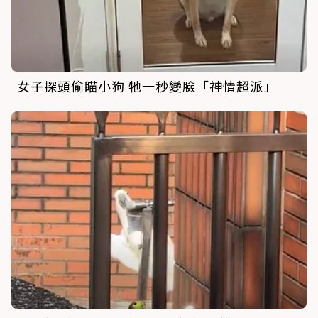
女子探頭偷瞄小狗 牠一秒變臉「神情超派」