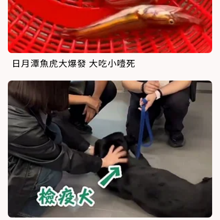
日月潭魚虎大爆發 大吃小噎死