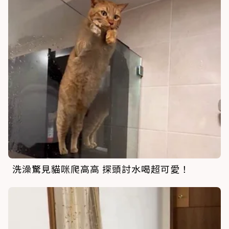
洗澡驚見貓咪爬高高 探頭討水喝超可愛！