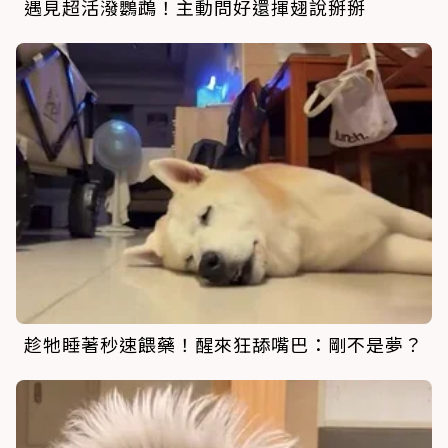
遇見超活潑鸚鵡！主動問好還揮翅說掰掰
趁牠睡著秒速餵藥！醒來狂舔嘴巴：剛不是夢？