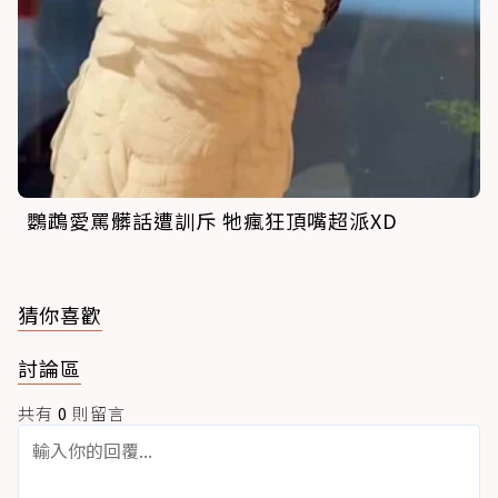
鸚鵡愛罵髒話遭訓斥 牠瘋狂頂嘴超派XD
猜你喜歡
討論區
共有
0
則留言