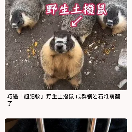
巧遇「超肥軟」野生土撥鼠 成群躺岩石堆萌翻
了