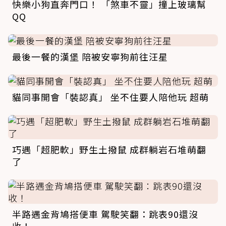
快樂小狗直奔門口！ 「煞車不靈」撞上玻璃幫
QQ
最後一餐的漢堡 陪被安寧狗前往汪星
貓同事開會「裝認真」 坐不住要人陪他玩 超萌
巧遇「超肥軟」野生土撥鼠 成群躺岩石堆萌翻
了
半路遇金背鳩搭便車 駕駛笑翻：跳表90還沒