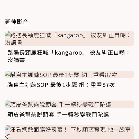
延伸影音
路遇長頸鹿狂喊「kangaroo」 被友糾正自嘲：
沒讀書
貓自主訓練SOP 最後1步驟 網：重看87次
頑皮爸幫柴脫頭套 手一轉秒變戰鬥陀螺