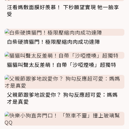
汪看媽敷面膜好羨慕！ 下秒願望實現 牠一臉享
受
白柴硬擠貓門！極限壓縮肉肉成功達陣
貓貓叫聲太反差萌！自帶「沙啞煙嗓」超獨特
父親節跟爹地說愛你？ 狗勾反應超可愛：媽媽
才是真愛