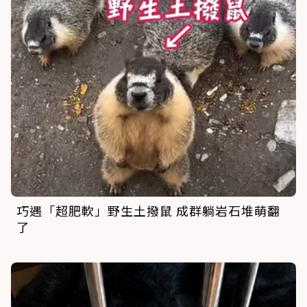
巧遇「超肥軟」野生土撥鼠 成群躺岩石堆萌翻
了