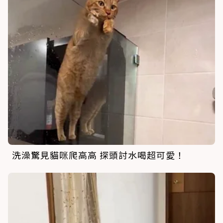
洗澡驚見貓咪爬高高 探頭討水喝超可愛！