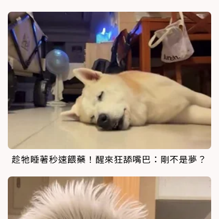
趁牠睡著秒速餵藥！醒來狂舔嘴巴：剛不是夢？