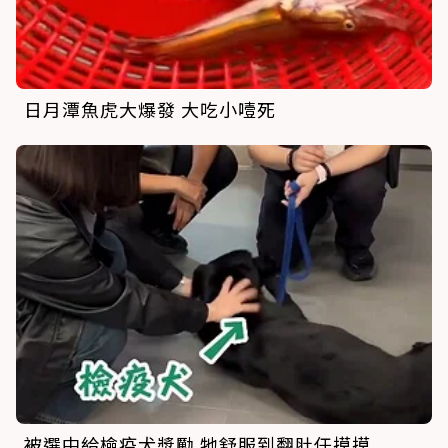
日月潭魚虎大爆發 大吃小噎死
被選中給檢疫犬獎勵 牠舒服到翻肚任摸摸