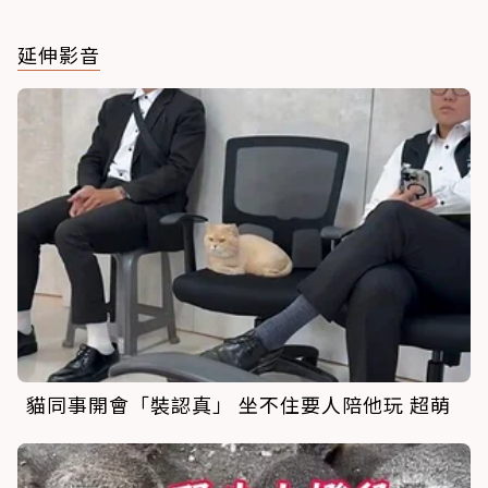
延伸影音
貓同事開會「裝認真」 坐不住要人陪他玩 超萌