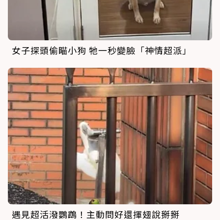
女子探頭偷瞄小狗 牠一秒變臉「神情超派」
遇見超活潑鸚鵡！主動問好還揮翅說掰掰