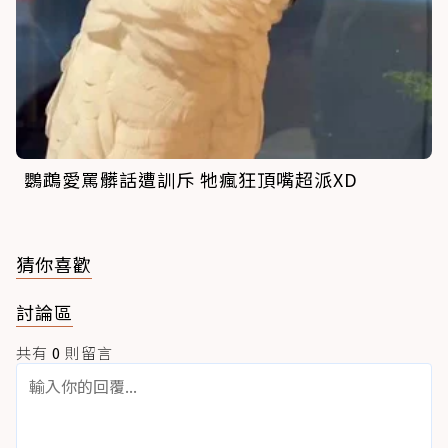
鸚鵡愛罵髒話遭訓斥 牠瘋狂頂嘴超派XD
猜你喜歡
討論區
共有
0
則留言