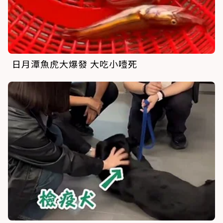
日月潭魚虎大爆發 大吃小噎死