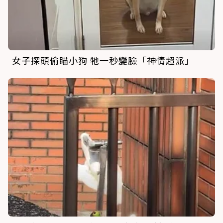
女子探頭偷瞄小狗 牠一秒變臉「神情超派」