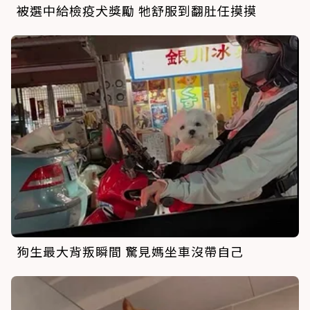
被選中給檢疫犬獎勵 牠舒服到翻肚任摸摸
狗生最大背叛瞬間 驚見媽坐車沒帶自己