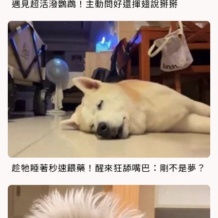
遇見超活潑鸚鵡！主動問好還揮翅說掰掰
趁牠睡著秒速餵藥！醒來狂舔嘴巴：剛不是夢？