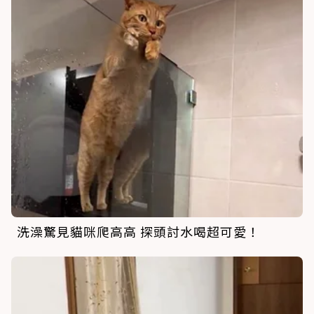
洗澡驚見貓咪爬高高 探頭討水喝超可愛！