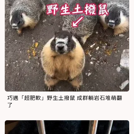
巧遇「超肥軟」野生土撥鼠 成群躺岩石堆萌翻
了