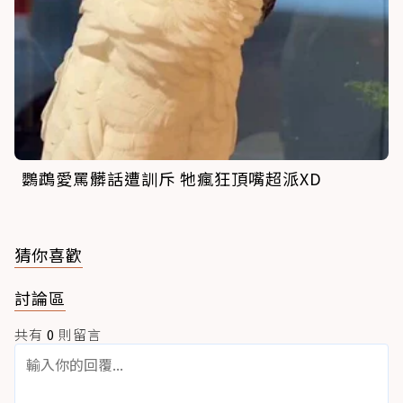
鸚鵡愛罵髒話遭訓斥 牠瘋狂頂嘴超派XD
猜你喜歡
討論區
共有
0
則留言