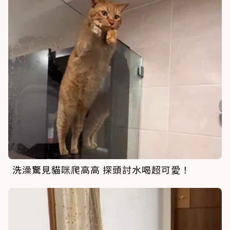
洗澡驚見貓咪爬高高 探頭討水喝超可愛！