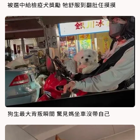
被選中給檢疫犬獎勵 牠舒服到翻肚任摸摸
狗生最大背叛瞬間 驚見媽坐車沒帶自己