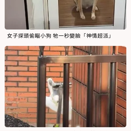
女子探頭偷瞄小狗 牠一秒變臉「神情超派」