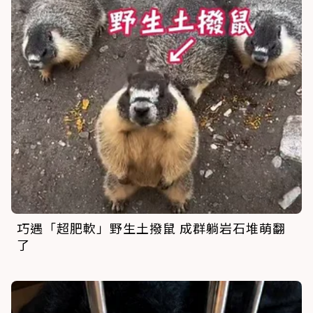
巧遇「超肥軟」野生土撥鼠 成群躺岩石堆萌翻
了