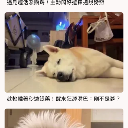
遇見超活潑鸚鵡！主動問好還揮翅說掰掰
趁牠睡著秒速餵藥！醒來狂舔嘴巴：剛不是夢？