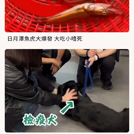
日月潭魚虎大爆發 大吃小噎死