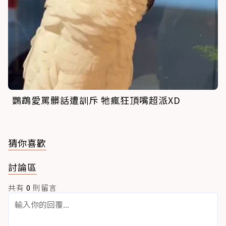
鸚鵡愛罵髒話遭訓斥 牠瘋狂頂嘴超派XD
猜你喜歡
討論區
共有
0
則留言