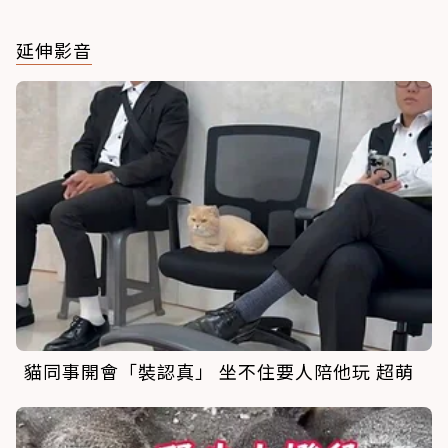
延伸影音
貓同事開會「裝認真」 坐不住要人陪他玩 超萌