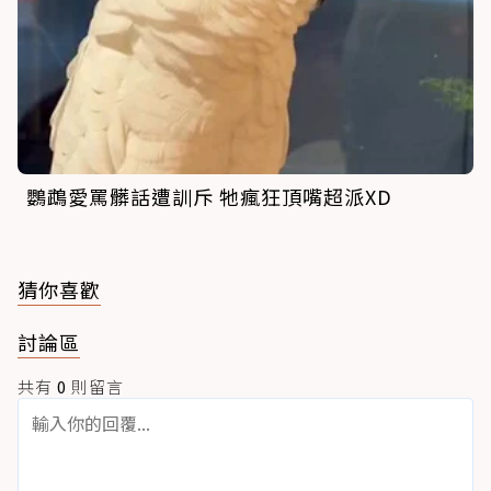
鸚鵡愛罵髒話遭訓斥 牠瘋狂頂嘴超派XD
猜你喜歡
討論區
共有
0
則留言