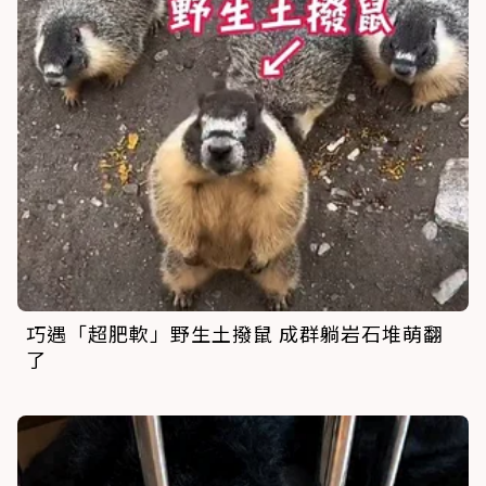
巧遇「超肥軟」野生土撥鼠 成群躺岩石堆萌翻
了