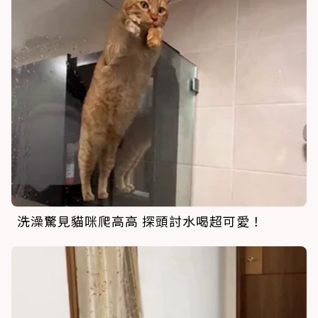
洗澡驚見貓咪爬高高 探頭討水喝超可愛！