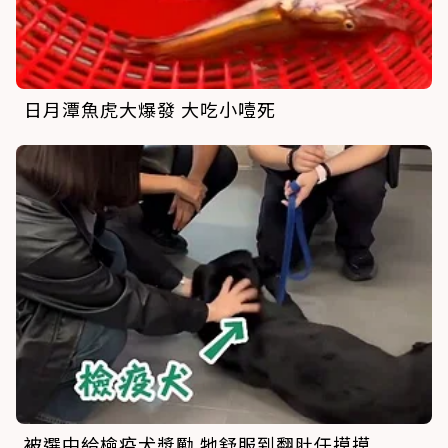
日月潭魚虎大爆發 大吃小噎死
被選中給檢疫犬獎勵 牠舒服到翻肚任摸摸