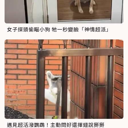
女子探頭偷瞄小狗 牠一秒變臉「神情超派」
遇見超活潑鸚鵡！主動問好還揮翅說掰掰