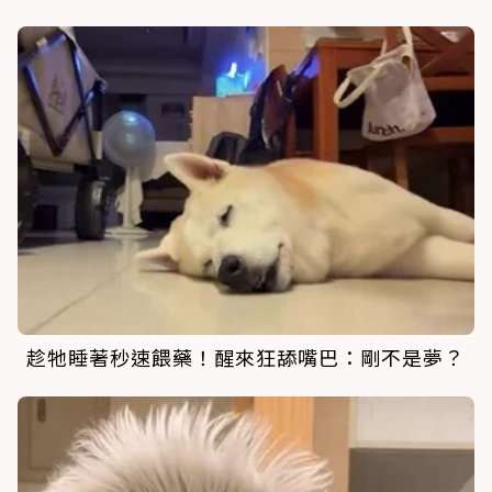
趁牠睡著秒速餵藥！醒來狂舔嘴巴：剛不是夢？