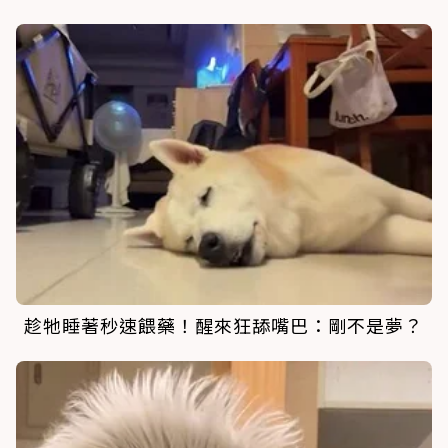
趁牠睡著秒速餵藥！醒來狂舔嘴巴：剛不是夢？