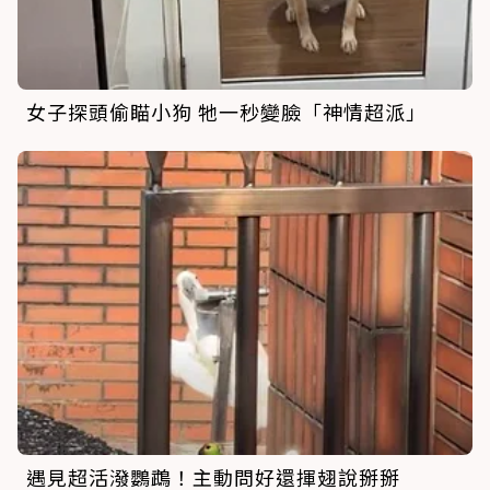
女子探頭偷瞄小狗 牠一秒變臉「神情超派」
遇見超活潑鸚鵡！主動問好還揮翅說掰掰