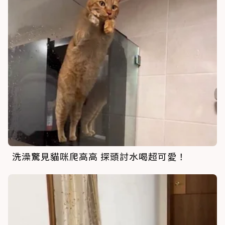
洗澡驚見貓咪爬高高 探頭討水喝超可愛！