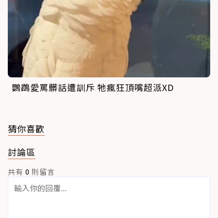
鸚鵡愛罵髒話遭訓斥 牠瘋狂頂嘴超派XD
猜你喜歡
討論區
共有
0
則留言