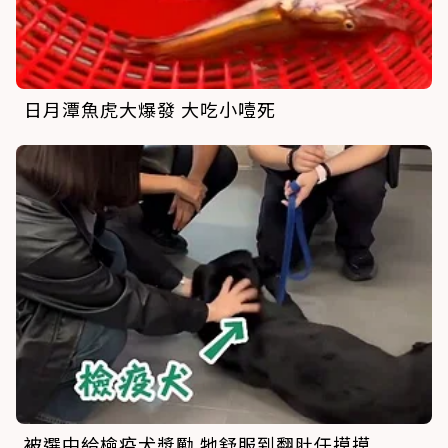
日月潭魚虎大爆發 大吃小噎死
被選中給檢疫犬獎勵 牠舒服到翻肚任摸摸