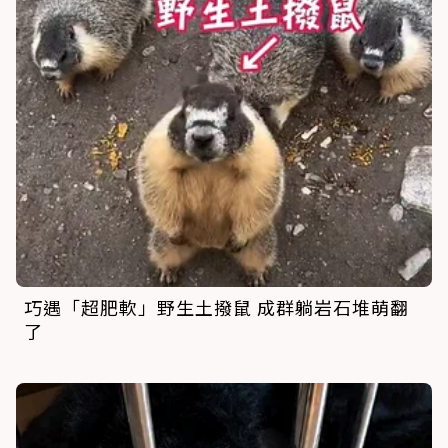
巧遇「超肥軟」野生土撥鼠 成群躺岩石堆萌翻
了