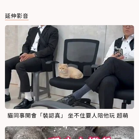
延伸影音
貓同事開會「裝認真」 坐不住要人陪他玩 超萌