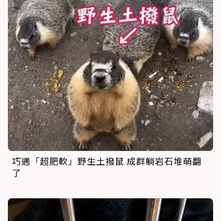
巧遇「超肥軟」野生土撥鼠 成群躺岩石堆萌翻
了