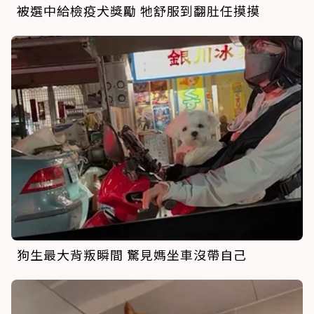
被選中給檢疫犬獎勵 牠舒服到翻肚任摸摸
狗生最大背叛瞬間 驚見媽坐車沒帶自己