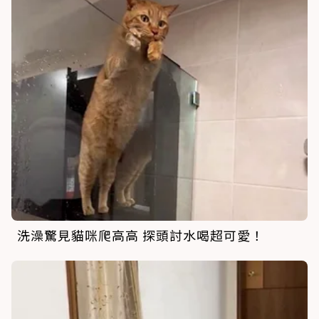
洗澡驚見貓咪爬高高 探頭討水喝超可愛！