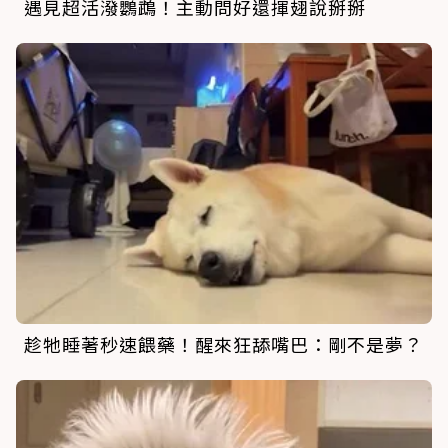
遇見超活潑鸚鵡！主動問好還揮翅說掰掰
趁牠睡著秒速餵藥！醒來狂舔嘴巴：剛不是夢？