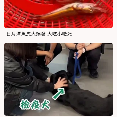
日月潭魚虎大爆發 大吃小噎死