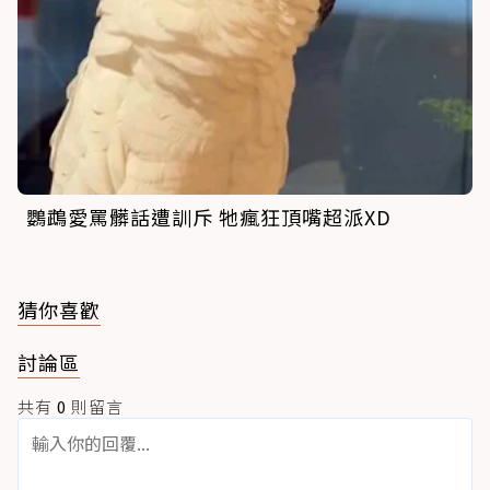
鸚鵡愛罵髒話遭訓斥 牠瘋狂頂嘴超派XD
猜你喜歡
討論區
共有
0
則留言