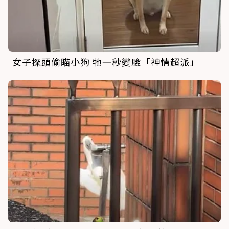
女子探頭偷瞄小狗 牠一秒變臉「神情超派」