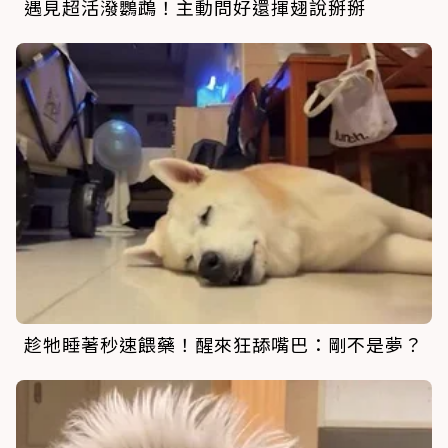
遇見超活潑鸚鵡！主動問好還揮翅說掰掰
趁牠睡著秒速餵藥！醒來狂舔嘴巴：剛不是夢？