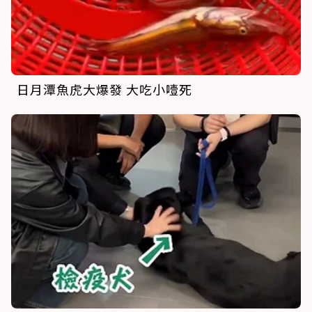
日月潭魚虎大爆發 大吃小噎死