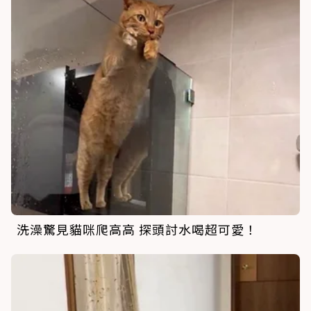
洗澡驚見貓咪爬高高 探頭討水喝超可愛！