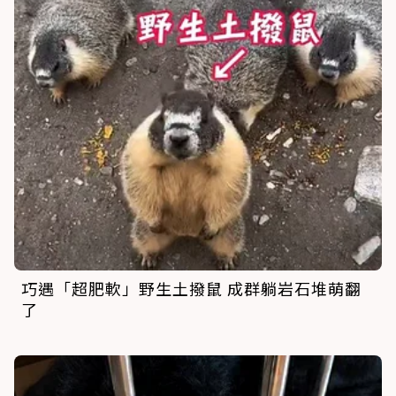
巧遇「超肥軟」野生土撥鼠 成群躺岩石堆萌翻
了