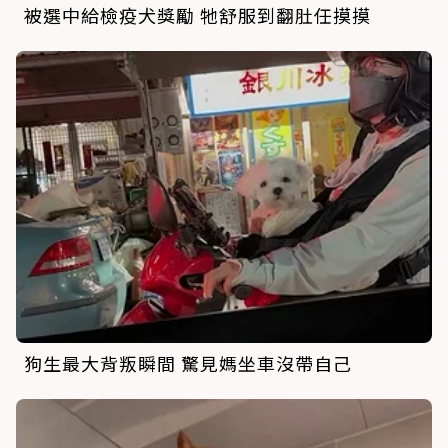
被選中給檢疫犬獎勵 牠舒服到翻肚任摸摸
狗生最大背叛瞬間 驚見媽坐車沒帶自己