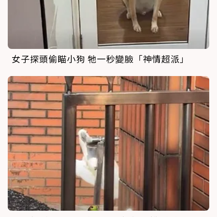
女子探頭偷瞄小狗 牠一秒變臉「神情超派」