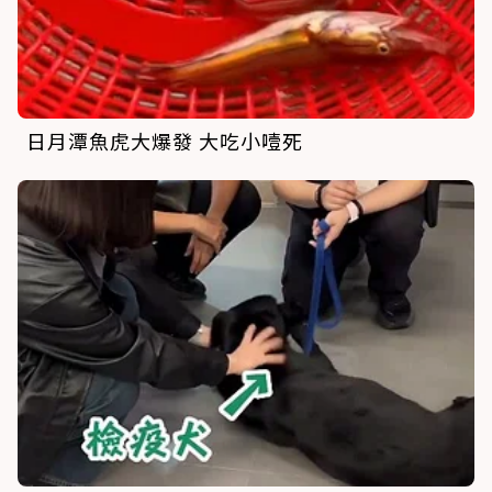
日月潭魚虎大爆發 大吃小噎死