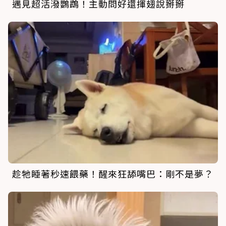
遇見超活潑鸚鵡！主動問好還揮翅說掰掰
趁牠睡著秒速餵藥！醒來狂舔嘴巴：剛不是夢？