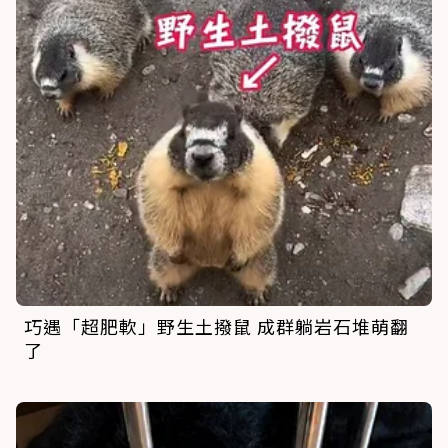
巧遇「超肥軟」野生土撥鼠 成群躺岩石堆萌翻
了