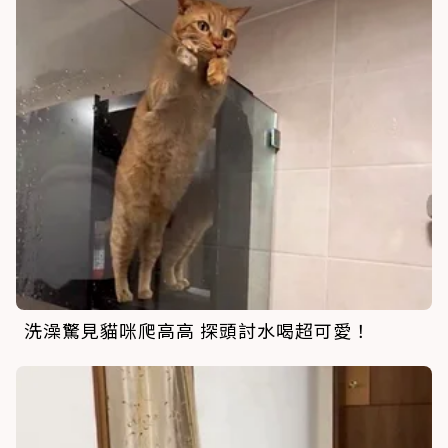
洗澡驚見貓咪爬高高 探頭討水喝超可愛！