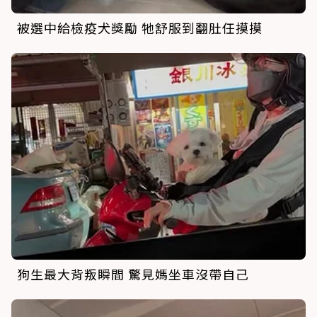
被選中給檢疫犬獎勵 牠舒服到翻肚任摸摸
狗生最大背叛瞬間 驚見媽坐車沒帶自己