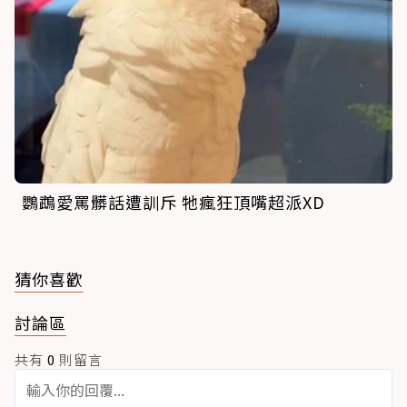
鸚鵡愛罵髒話遭訓斥 牠瘋狂頂嘴超派XD
猜你喜歡
討論區
共有
0
則留言