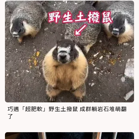
巧遇「超肥軟」野生土撥鼠 成群躺岩石堆萌翻
了