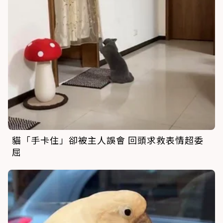
貓「手卡住」卻被主人誤會 回頭求救表情超委
屈