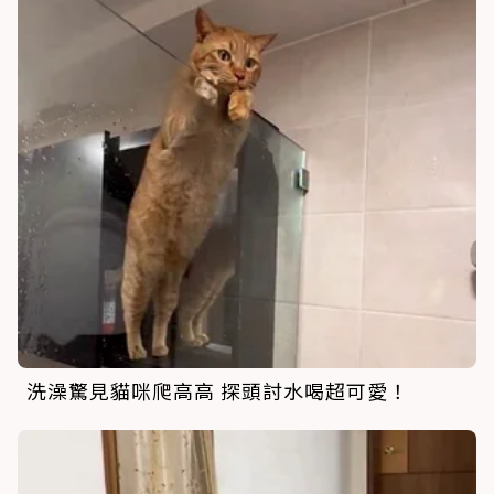
洗澡驚見貓咪爬高高 探頭討水喝超可愛！