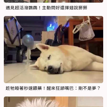
遇見超活潑鸚鵡！主動問好還揮翅說掰掰
趁牠睡著秒速餵藥！醒來狂舔嘴巴：剛不是夢？