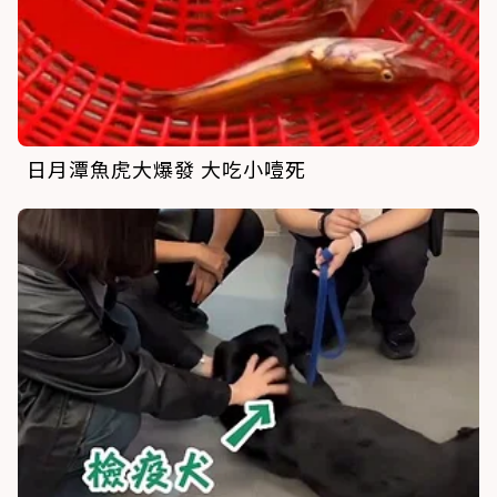
日月潭魚虎大爆發 大吃小噎死