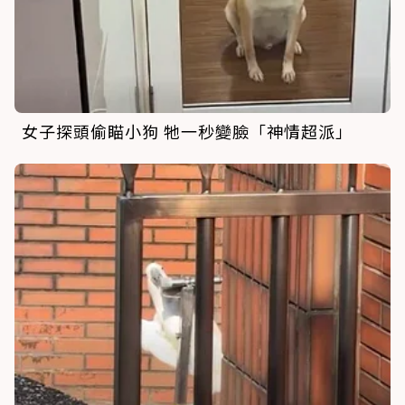
女子探頭偷瞄小狗 牠一秒變臉「神情超派」