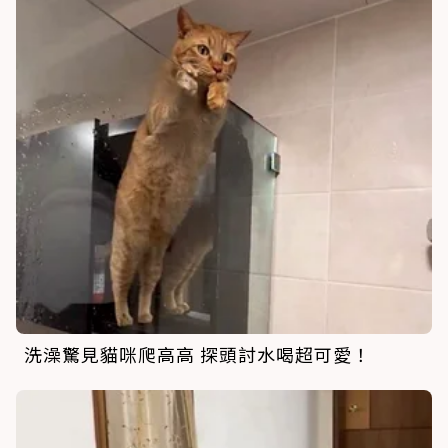
洗澡驚見貓咪爬高高 探頭討水喝超可愛！