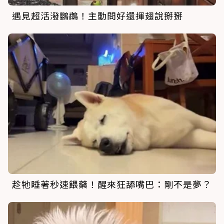
遇見超活潑鸚鵡！主動問好還揮翅說掰掰
趁牠睡著秒速餵藥！醒來狂舔嘴巴：剛不是夢？