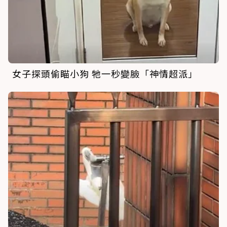
女子探頭偷瞄小狗 牠一秒變臉「神情超派」