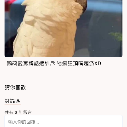
鸚鵡愛罵髒話遭訓斥 牠瘋狂頂嘴超派XD
猜你喜歡
討論區
共有
0
則留言