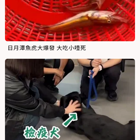
日月潭魚虎大爆發 大吃小噎死