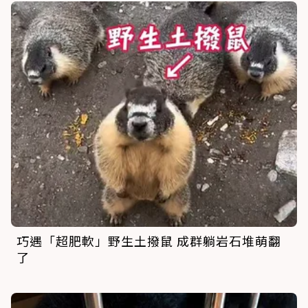
巧遇「超肥軟」野生土撥鼠 成群躺岩石堆萌翻
了