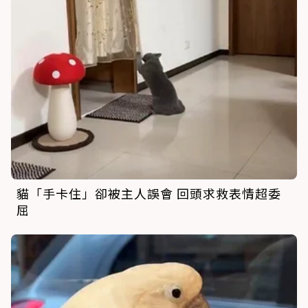
貓「手卡住」卻被主人誤會 回頭求救表情超委
屈