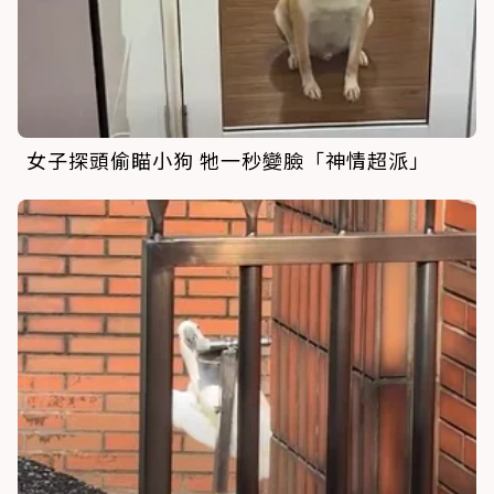
女子探頭偷瞄小狗 牠一秒變臉「神情超派」