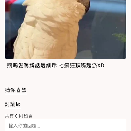
鸚鵡愛罵髒話遭訓斥 牠瘋狂頂嘴超派XD
猜你喜歡
討論區
共有
0
則留言