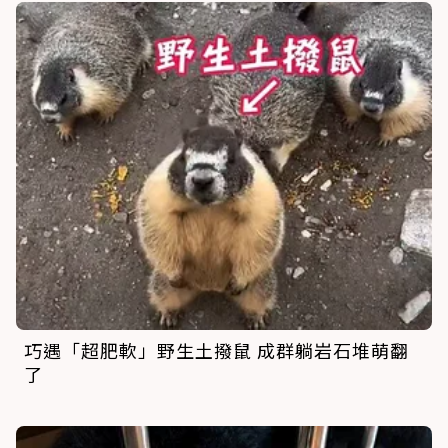
巧遇「超肥軟」野生土撥鼠 成群躺岩石堆萌翻
了