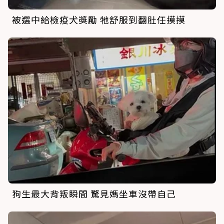
被選中給檢疫犬獎勵 牠舒服到翻肚任摸摸
狗生最大背叛瞬間 驚見媽坐車沒帶自己