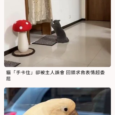
貓「手卡住」卻被主人誤會 回頭求救表情超委
屈