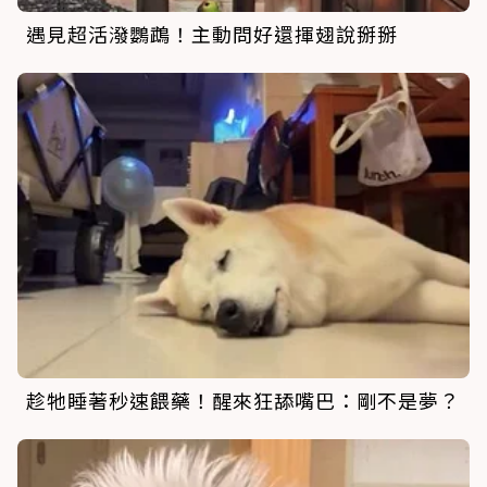
遇見超活潑鸚鵡！主動問好還揮翅說掰掰
趁牠睡著秒速餵藥！醒來狂舔嘴巴：剛不是夢？