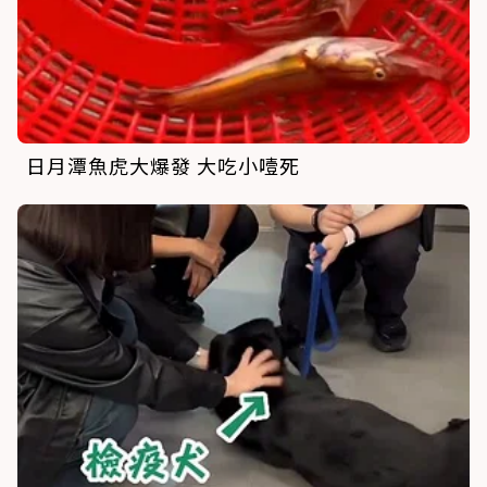
日月潭魚虎大爆發 大吃小噎死