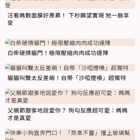
汪看媽敷面膜好羨慕！ 下秒願望實現 牠一臉享
受
白柴硬擠貓門！極限壓縮肉肉成功達陣
貓貓叫聲太反差萌！自帶「沙啞煙嗓」超獨特
父親節跟爹地說愛你？ 狗勾反應超可愛：媽媽
才是真愛