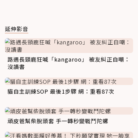
延伸影音
路遇長頸鹿狂喊「kangaroo」 被友糾正自嘲：
沒讀書
貓自主訓練SOP 最後1步驟 網：重看87次
頑皮爸幫柴脫頭套 手一轉秒變戰鬥陀螺