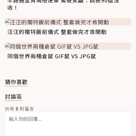
半路遇金背鳩搭便車 駕駛笑翻：跳表90還沒
收！
汪汪的獨特飯前儀式 整套做完才肯開動
同個世界兩種倉鼠 GIF鼠 VS JPG鼠
猜你喜歡
討論區
共有
0
則留言