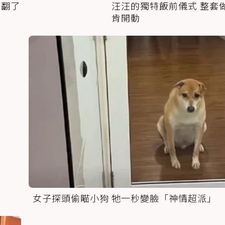
萌翻了
汪汪的獨特飯前儀式 整套
肯開動
女子探頭偷瞄小狗 牠一秒變臉「神情超派」