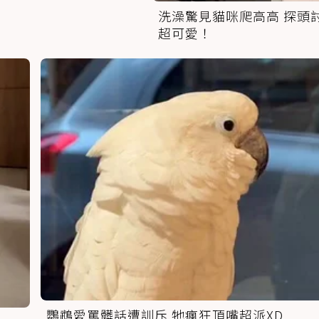
洗澡驚見貓咪爬高高 探頭
超可愛！
鸚鵡愛罵髒話遭訓斥 牠瘋狂頂嘴超派XD