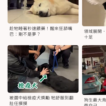
趁牠睡著秒速餵藥！醒來狂舔嘴
領域展開．
巴：剛不是夢？
十足
被選中給檢疫犬獎勵 牠舒服到翻
狗生最大背
肚任摸摸
帶自己