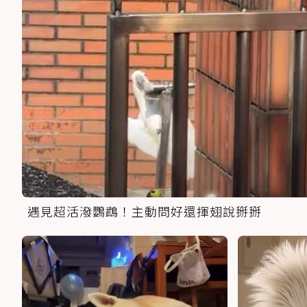
遇見超活潑鸚鵡！主動問好還揮翅說掰掰