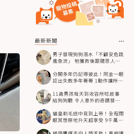
最新新聞
男子發現狗狗溺水「不顧安危跳
進急流」 牠獲救後跟隨恩人不
停搖尾致謝
分開多年仍記得彼此！阿金一眼
認出失散多年哥哥 1動作讓所有
人都哭了
11歲男孩每天到收容所唸故事
給狗狗聽 令人意外的奇蹟發生
感動全網
貓皇剃毛途中見到上帝！全程閉
眼冥想原地升天超享受 9千萬人
笑翻
貓頭鷹揮手向人類求救！真相讓