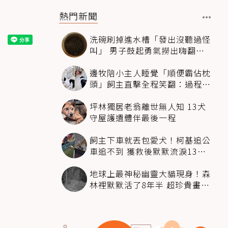
熱門新聞
洗碗刷掉進水槽「發出沒聽過怪
叫」 男子鼓起勇氣撈出嗨翻：
超可愛
邊牧陪小主人睡覺「順便霸佔枕
頭」飼主直擊全程笑翻：過程絲
滑到太自然
坪林獨居老翁離世無人知 13犬
守屋護遺體伴最後一程
飼主下車就丟包愛犬！柯基追公
車追不到 獲救後默默流淚13萬
人心都碎了
地球上最神秘幽靈大貓現身！森
林裡默默活了8年半 超珍貴畫面
科學家嗨翻