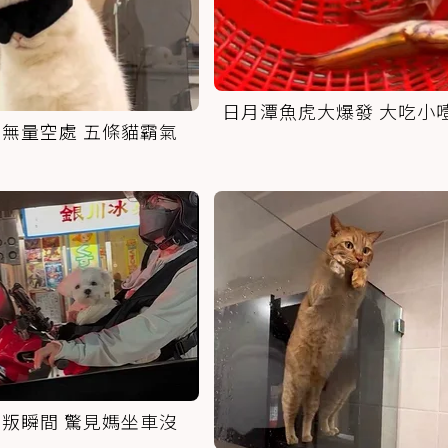
日月潭魚虎大爆發 大吃小
無量空處 五條貓霸氣
叛瞬間 驚見媽坐車沒