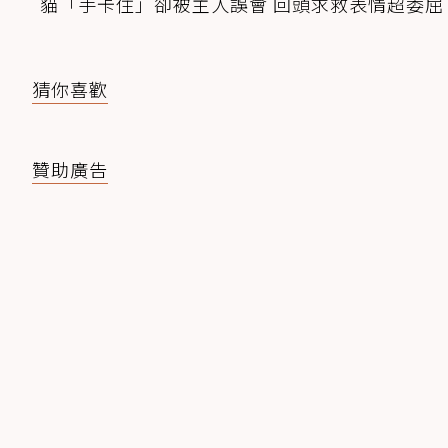
貓「手卡住」卻被主人誤會 回頭求救表情超委屈
猜你喜歡
贊助廣告