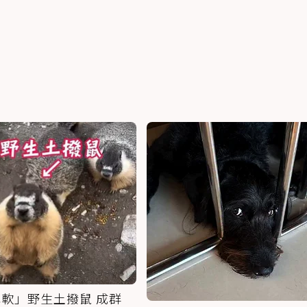
軟」野生土撥鼠 成群