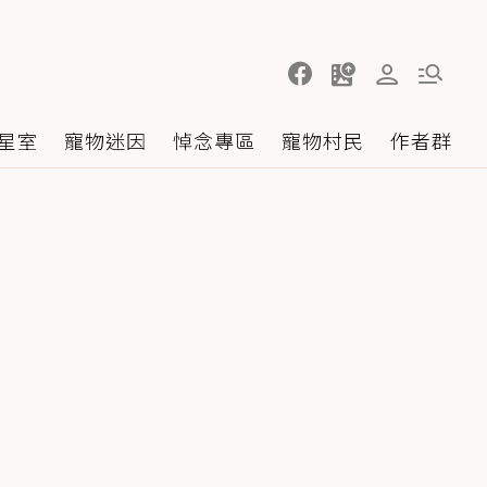
星室
寵物迷因
悼念專區
寵物村民
作者群