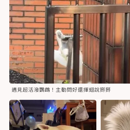
遇見超活潑鸚鵡！主動問好還揮翅說掰掰