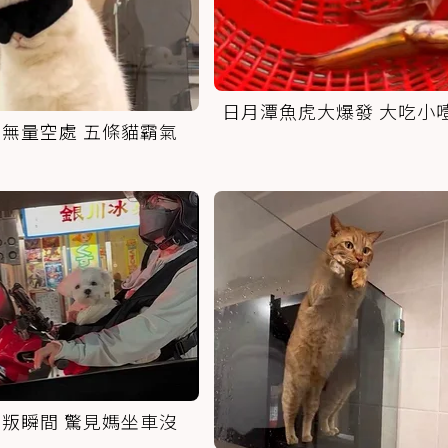
日月潭魚虎大爆發 大吃小
無量空處 五條貓霸氣
叛瞬間 驚見媽坐車沒