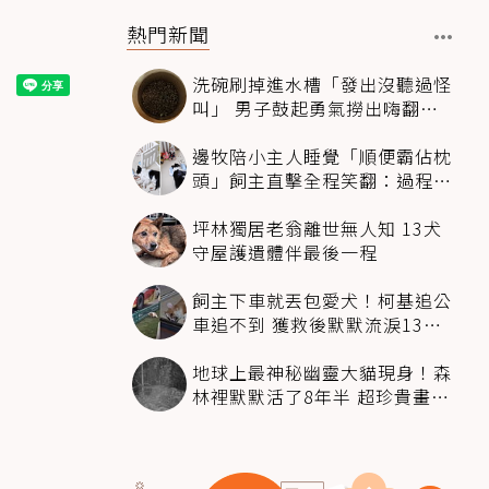
熱門新聞
洗碗刷掉進水槽「發出沒聽過怪
叫」 男子鼓起勇氣撈出嗨翻：
超可愛
邊牧陪小主人睡覺「順便霸佔枕
頭」飼主直擊全程笑翻：過程絲
滑到太自然
坪林獨居老翁離世無人知 13犬
守屋護遺體伴最後一程
飼主下車就丟包愛犬！柯基追公
車追不到 獲救後默默流淚13萬
人心都碎了
地球上最神秘幽靈大貓現身！森
林裡默默活了8年半 超珍貴畫面
科學家嗨翻