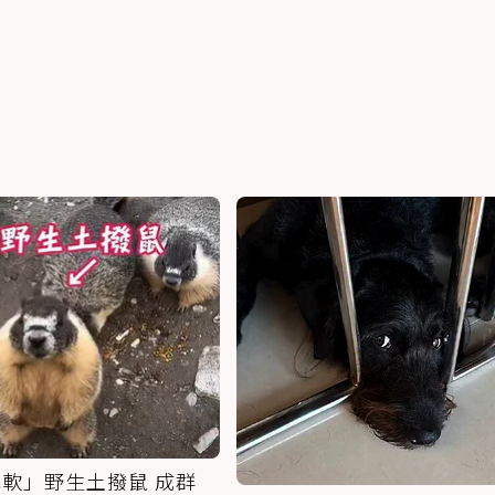
軟」野生土撥鼠 成群