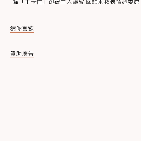
貓「手卡住」卻被主人誤會 回頭求救表情超委屈
猜你喜歡
贊助廣告