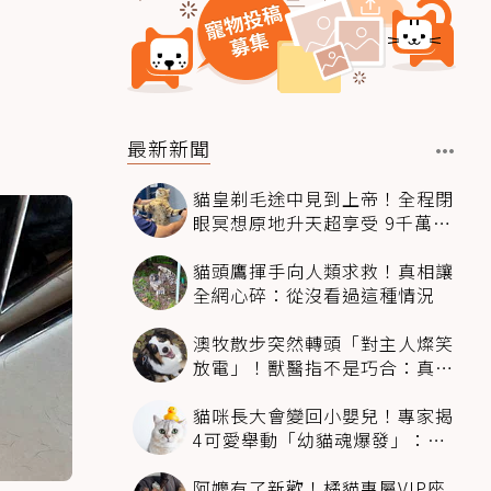
最新新聞
貓皇剃毛途中見到上帝！全程閉
眼冥想原地升天超享受 9千萬人
笑翻
貓頭鷹揮手向人類求救！真相讓
全網心碎：從沒看過這種情況
澳牧散步突然轉頭「對主人燦笑
放電」！獸醫指不是巧合：真相
超窩心
貓咪長大會變回小嬰兒！專家揭
4可愛舉動「幼貓魂爆發」：本
喵還想當寶寶～
阿嬤有了新歡！橘貓專屬VIP座