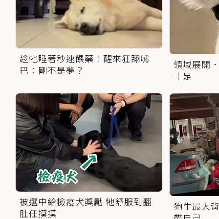
趁牠睡著秒速餵藥！醒來狂舔嘴
領域展開．
巴：剛不是夢？
十足
被選中給檢疫犬獎勵 牠舒服到翻
狗生最大背
肚任摸摸
帶自己