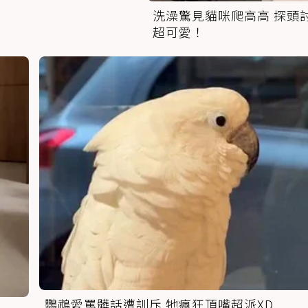
洗澡驚見貓咪爬高高 探頭
超可愛！
鸚鵡愛罵髒話遭訓斥 牠瘋狂頂嘴超派XD