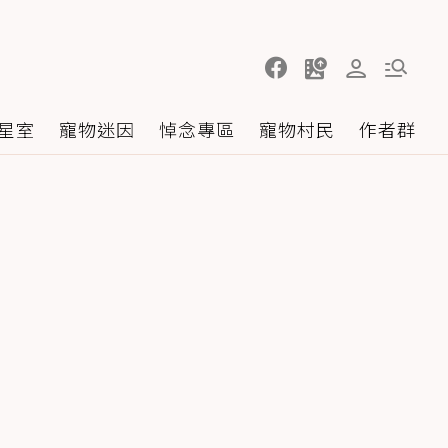
星室
寵物迷因
悼念專區
寵物村民
作者群