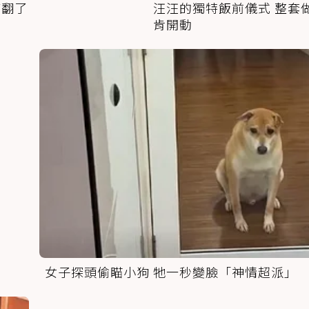
萌翻了
汪汪的獨特飯前儀式 整套
肯開動
女子探頭偷瞄小狗 牠一秒變臉「神情超派」