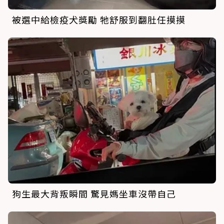
被選中給檢疫犬獎勵 牠舒服到翻肚任摸摸
狗生最大背叛瞬間 驚見媽坐車沒帶自己