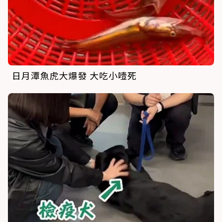
日月潭魚虎大爆發 大吃小噎死