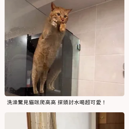
洗澡驚見貓咪爬高高 探頭討水喝超可愛！