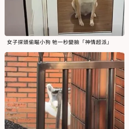
女子探頭偷瞄小狗 牠一秒變臉「神情超派」