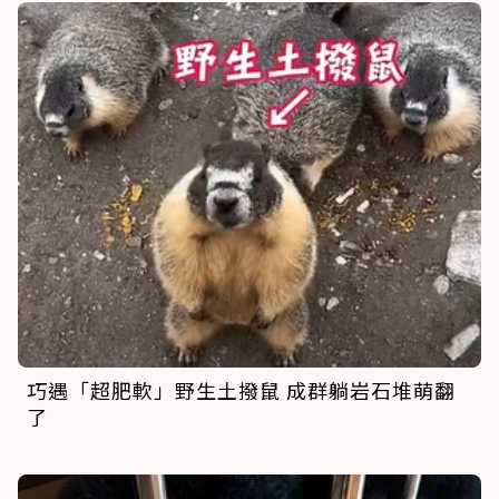
巧遇「超肥軟」野生土撥鼠 成群躺岩石堆萌翻
了