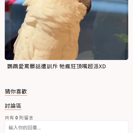
鸚鵡愛罵髒話遭訓斥 牠瘋狂頂嘴超派XD
猜你喜歡
討論區
共有
0
則留言