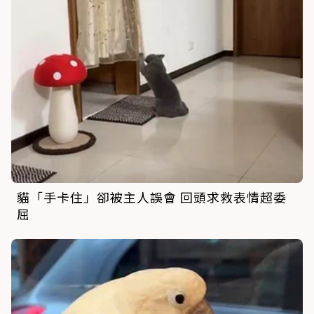
貓「手卡住」卻被主人誤會 回頭求救表情超委
屈