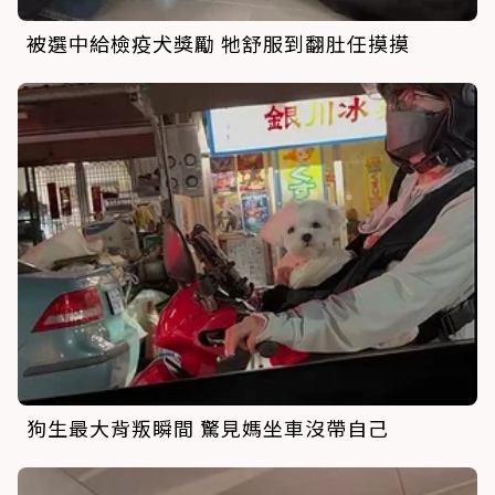
被選中給檢疫犬獎勵 牠舒服到翻肚任摸摸
狗生最大背叛瞬間 驚見媽坐車沒帶自己