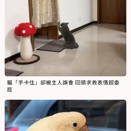
貓「手卡住」卻被主人誤會 回頭求救表情超委
屈