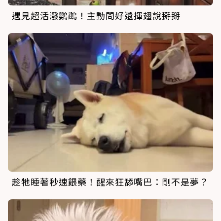
遇見超活潑鸚鵡！主動問好還揮翅說掰掰
趁牠睡著秒速餵藥！醒來狂舔嘴巴：剛不是夢？