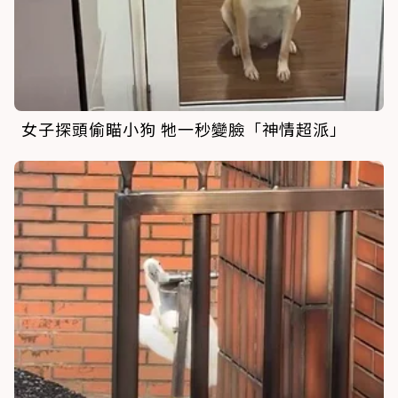
女子探頭偷瞄小狗 牠一秒變臉「神情超派」