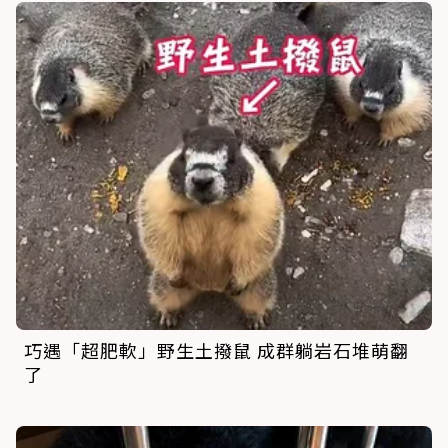
巧遇「超肥軟」野生土撥鼠 成群躺岩石堆萌翻
了