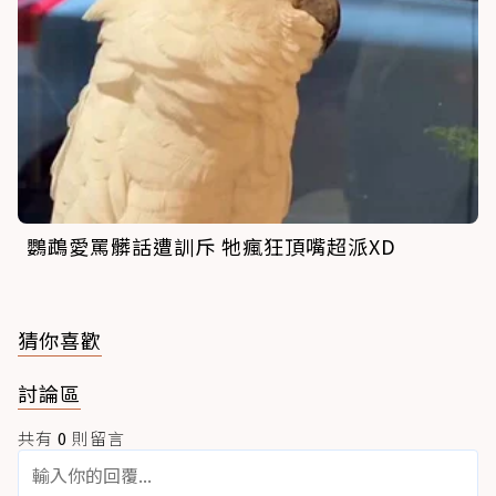
鸚鵡愛罵髒話遭訓斥 牠瘋狂頂嘴超派XD
猜你喜歡
討論區
共有
0
則留言