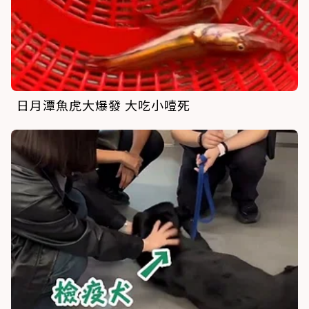
日月潭魚虎大爆發 大吃小噎死