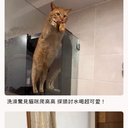
洗澡驚見貓咪爬高高 探頭討水喝超可愛！