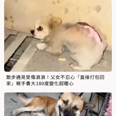
散步遇見受傷浪浪！父女不忍心「直接打包回
家」親手養大180度變化超暖心