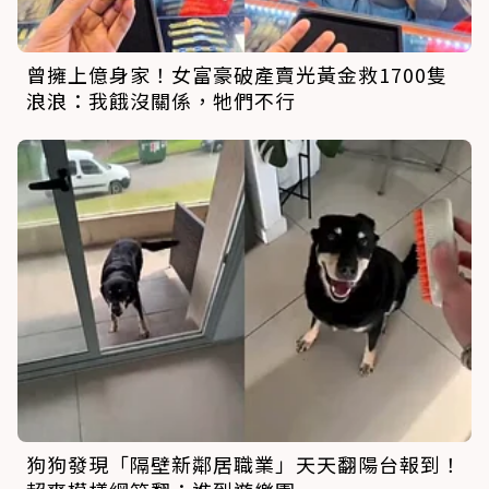
曾擁上億身家！女富豪破產賣光黃金救1700隻
浪浪：我餓沒關係，牠們不行
狗狗發現「隔壁新鄰居職業」天天翻陽台報到！