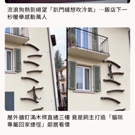
流浪狗熱到絕望「趴門縫想吹冷氣」…飯店下一
秒暖舉感動萬人
屋外牆釘滿木條直通三樓 竟是飼主打造「貓咪
專屬回家捷徑」鄰居看傻