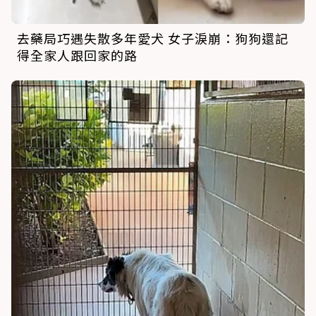
去藥局巧遇失散多年愛犬 女子淚崩：狗狗還記
得全家人跟回家的路