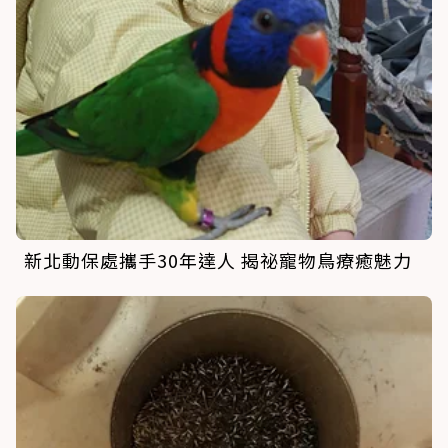
新北動保處攜手30年達人 揭祕寵物鳥療癒魅力