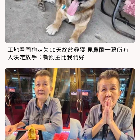
工地看門狗走失10天終於尋獲 見鼻酸一幕所有
人決定放手：新飼主比我們好