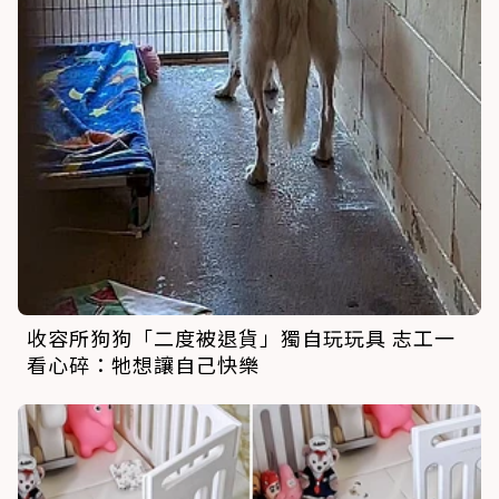
收容所狗狗「二度被退貨」獨自玩玩具 志工一
看心碎：牠想讓自己快樂