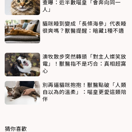
查曝：近半數喵皇「會奔向同一
人」
貓咪睡到變成「長條海參」代表睡
很爽嗎？獸醫提醒：暗藏1種不適
澳牧散步突然轉頭「對主人燦笑放
電」！獸醫指不是巧合：真相超窩
心
別再逼貓咪抱抱！獸醫點破「人類
自以為的溫柔」：喵皇更愛這類陪
伴
猜你喜歡