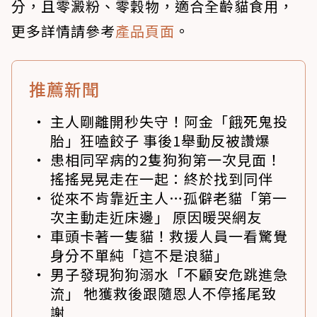
分，且零澱粉、零穀物，適合全齡貓食用，
更多詳情請參考
產品頁面
。
推薦新聞
主人剛離開秒失守！阿金「餓死鬼投
胎」狂嗑餃子 事後1舉動反被讚爆
患相同罕病的2隻狗狗第一次見面！
搖搖晃晃走在一起：終於找到同伴
從來不肯靠近主人…孤僻老貓「第一
次主動走近床邊」 原因暖哭網友
車頭卡著一隻貓！救援人員一看驚覺
身分不單純「這不是浪貓」
男子發現狗狗溺水「不顧安危跳進急
流」 牠獲救後跟隨恩人不停搖尾致
謝