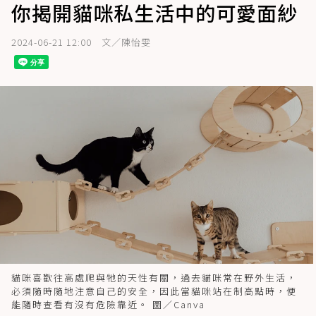
你揭開貓咪私生活中的可愛面紗
2024-06-21 12:00
文／陳怡雯
貓咪喜歡往高處爬與牠的天性有關，過去貓咪常在野外生活，
必須隨時隨地注意自己的安全，因此當貓咪站在制高點時，便
能隨時查看有沒有危險靠近。 圖／Canva