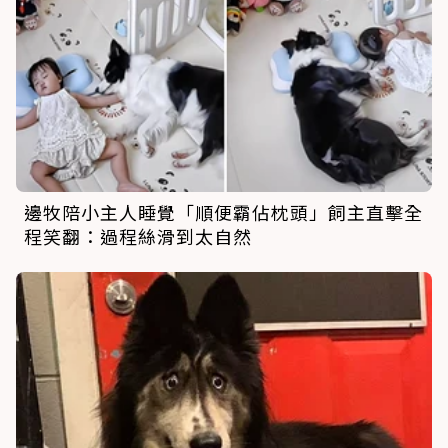
邊牧陪小主人睡覺「順便霸佔枕頭」飼主直擊全
程笑翻：過程絲滑到太自然