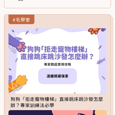
#毛學堂
狗狗「拒走寵物樓梯」直接跳床跳沙發怎麼
辦？專家訓練法必學