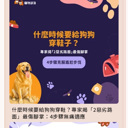
什麼時候要給狗狗穿鞋？專家揭「2惡劣路
面」最傷腳掌：4步驟無痛適應