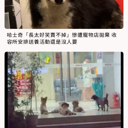
哈士奇「長太好笑賣不掉」慘遭寵物店拋棄 收
容所安排送養活動還是沒人要