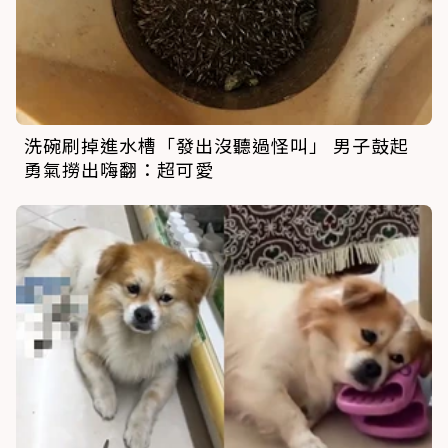
洗碗刷掉進水槽「發出沒聽過怪叫」 男子鼓起
勇氣撈出嗨翻：超可愛