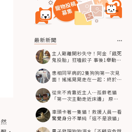
最新新聞
主人剛離開秒失守！阿金「餓死
鬼投胎」狂嗑餃子 事後1舉動反
被讚爆
患相同罕病的2隻狗狗第一次見
面！搖搖晃晃走在一起：終於找
到同伴
從來不肯靠近主人…孤僻老貓
「第一次主動走近床邊」 原因
暖哭網友
車頭卡著一隻貓！救援人員一看
驚覺身分不單純「這不是浪貓」
。然
男子發現狗狗溺水「不顧安危跳
清醒，