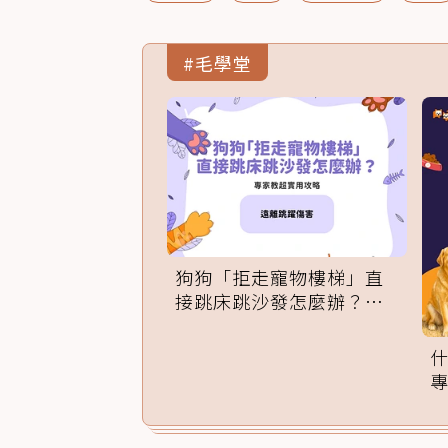
#毛學堂
狗狗「拒走寵物樓梯」直
接跳床跳沙發怎麼辦？專
家訓練法必學