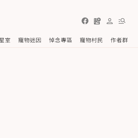
星室
寵物迷因
悼念專區
寵物村民
作者群