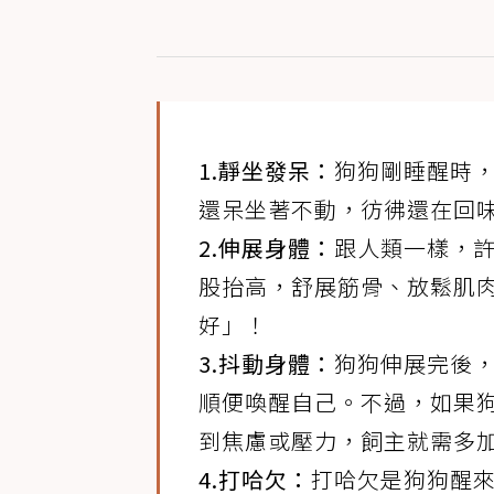
1.靜坐發呆：
狗狗剛睡醒時
還呆坐著不動，彷彿還在回
2.伸展身體：
跟人類一樣，
股抬高，舒展筋骨、放鬆肌
好」！
3.抖動身體：
狗狗伸展完後
順便喚醒自己。不過，如果
到焦慮或壓力，飼主就需多
4.打哈欠：
打哈欠是狗狗醒