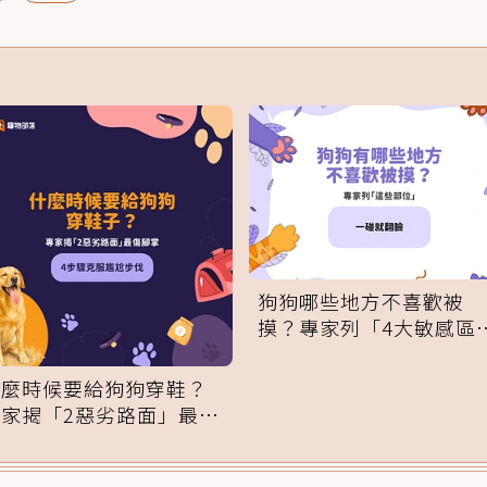
狗狗哪些地方不喜歡被
摸？專家列「4大敏感區
域」：一碰就翻臉
什麼時候要給狗狗穿鞋？
專家揭「2惡劣路面」最傷
腳掌：4步驟無痛適應