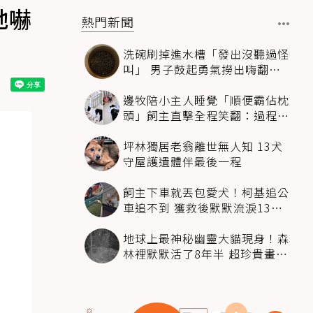
牠嚇
熱門新聞
洗碗刷掉進水槽「發出沒聽過怪
叫」 男子鼓起勇氣撈出嗨翻：
超可愛
邊牧陪小主人睡覺「順便霸佔枕
頭」飼主直擊全程笑翻：過程絲
滑到太自然
坪林獨居老翁離世無人知 13犬
守屋護遺體伴最後一程
飼主下車就丟包愛犬！柯基追公
車追不到 獲救後默默流淚13萬
人心都碎了
地球上最神秘幽靈大貓現身！森
林裡默默活了8年半 超珍貴畫面
科學家嗨翻