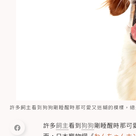
許多飼主看到狗狗剛睡醒時那可愛又迷糊的模樣，總是忍
許多
飼主
看到
狗狗
剛睡醒時那可
而，日本寵物網《
わんちゃんホ