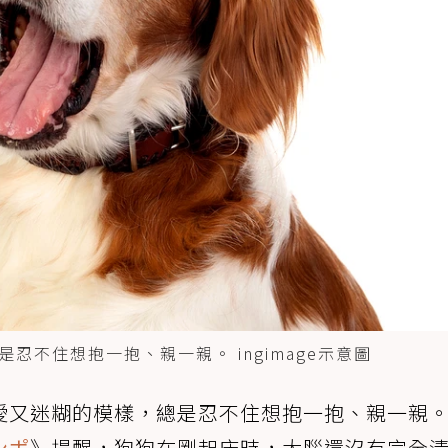
不住想抱一抱、親一親。 ingimage示意圖
愛又迷糊的模樣，總是忍不住想抱一抱、親一親
ンポ
》提醒，狗狗在剛起床時，大腦還沒有完全