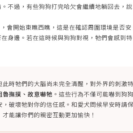
備。不過，有些狗狗打完哈欠會繼續地躺回去，說
後，會開始東瞧西瞧，這是在確認周圍環境是否安
否在身邊。若在這時候與狗狗對視，牠們會感到特
但此時牠們的大腦尚未完全清醒，對外界的刺激
粗魯撫摸、故意嚇牠
。這些行為不僅可能嚇到狗
安，破壞牠對你的信任感。和愛犬問候早安時請
，才能讓你們的親密互動更加愉快！