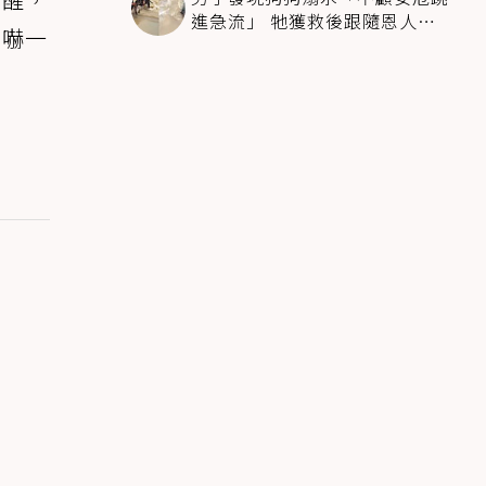
進急流」 牠獲救後跟隨恩人不
狗嚇一
停搖尾致謝