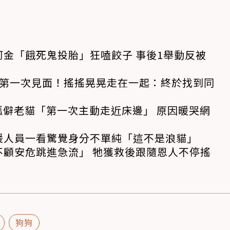
金「餓死鬼投胎」狂嗑餃子 事後1舉動反被
狗第一次見面！搖搖晃晃走在一起：終於找到同
孤僻老貓「第一次主動走近床邊」 原因暖哭網
援人員一看驚覺身分不單純「這不是浪貓」
不顧安危跳進急流」 牠獲救後跟隨恩人不停搖
狗狗