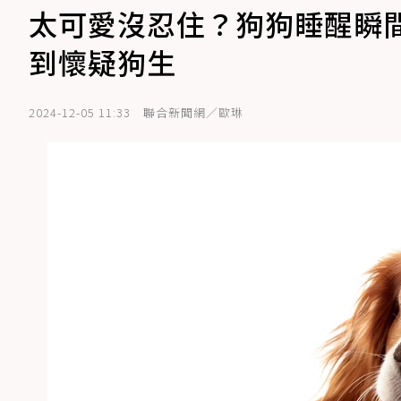
太可愛沒忍住？狗狗睡醒瞬
到懷疑狗生
2024-12-05 11:33
聯合新聞網／歐琳