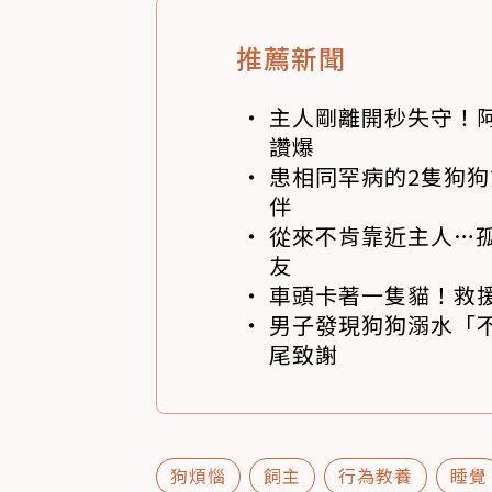
推薦新聞
主人剛離開秒失守！阿
讚爆
患相同罕病的2隻狗
伴
從來不肯靠近主人…
友
車頭卡著一隻貓！救
男子發現狗狗溺水「
尾致謝
狗煩惱
飼主
行為教養
睡覺