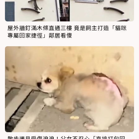
屋外牆釘滿木條直通三樓 竟是飼主打造「貓咪
專屬回家捷徑」鄰居看傻
散步遇見受傷浪浪！父女不忍心「直接打包回