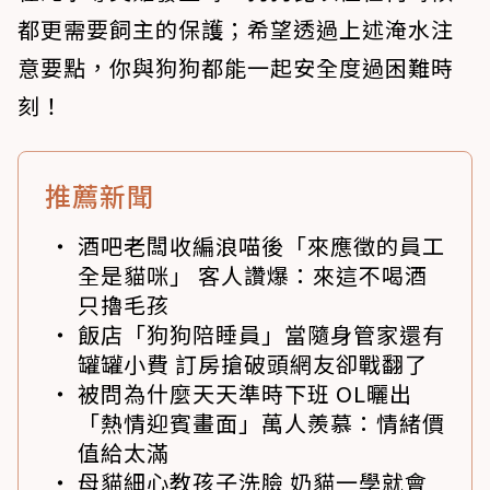
都更需要飼主的保護；希望透過上述淹水注
意要點，你與狗狗都能一起安全度過困難時
刻！
推薦新聞
酒吧老闆收編浪喵後「來應徵的員工
全是貓咪」 客人讚爆：來這不喝酒
只擼毛孩
飯店「狗狗陪睡員」當隨身管家還有
罐罐小費 訂房搶破頭網友卻戰翻了
被問為什麼天天準時下班 OL曬出
「熱情迎賓畫面」萬人羨慕：情緒價
值給太滿
母貓細心教孩子洗臉 奶貓一學就會