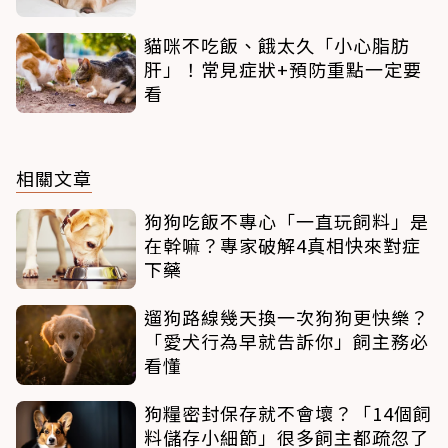
貓咪不吃飯、餓太久「小心脂肪
肝」！常見症狀+預防重點一定要
看
相關文章
狗狗吃飯不專心「一直玩飼料」是
在幹嘛？專家破解4真相快來對症
下藥
遛狗路線幾天換一次狗狗更快樂？
「愛犬行為早就告訴你」飼主務必
看懂
狗糧密封保存就不會壞？「14個飼
料儲存小細節」很多飼主都疏忽了