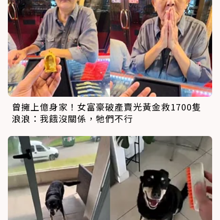
曾擁上億身家！女富豪破產賣光黃金救1700隻
浪浪：我餓沒關係，牠們不行