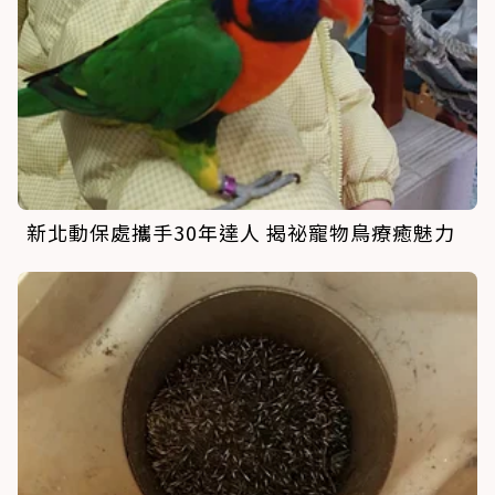
新北動保處攜手30年達人 揭祕寵物鳥療癒魅力