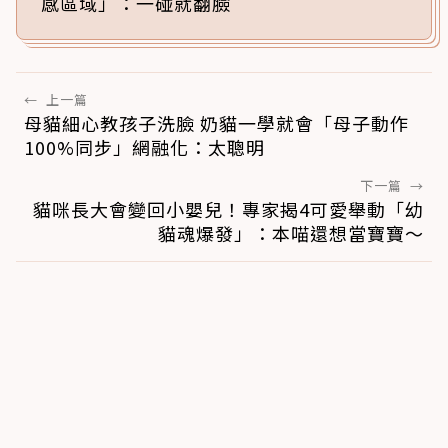
感區域」：一碰就翻臉
←
上一篇
母貓細心教孩子洗臉 奶貓一學就會「母子動作
100%同步」網融化：太聰明
下一篇
→
貓咪長大會變回小嬰兒！專家揭4可愛舉動「幼
貓魂爆發」：本喵還想當寶寶～