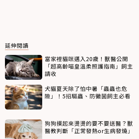
延伸閱讀
當家裡貓咪邁入20歲！獸醫公開
「超高齡喵皇溫柔照護指南」飼主
請收
犬貓夏天除了怕中暑「蟲蟲也危
險」！5招驅蟲、防黴菌飼主必看
狗狗摸起來燙燙的要不要送醫？獸
醫教判斷「正常發熱or生病發燒」