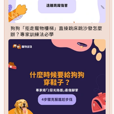
狗狗「拒走寵物樓梯」直接跳床跳沙發怎麼
辦？專家訓練法必學