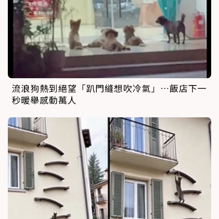
流浪狗熱到絕望「趴門縫想吹冷氣」…飯店下一
秒暖舉感動萬人