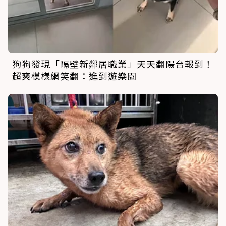
狗狗發現「隔壁新鄰居職業」天天翻陽台報到！
超爽模樣網笑翻：進到遊樂園