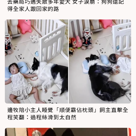
去藥局巧遇失散多年愛犬 女子淚崩：狗狗還記
得全家人跟回家的路
邊牧陪小主人睡覺「順便霸佔枕頭」飼主直擊全
程笑翻：過程絲滑到太自然