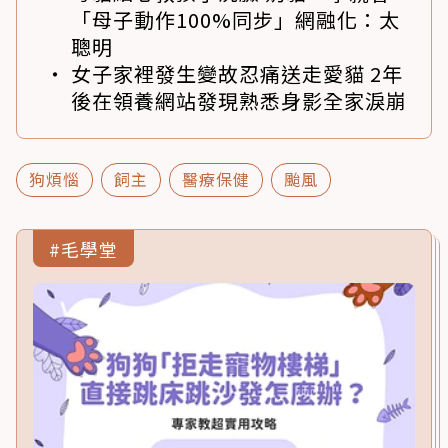
「母子動作100%同步」網融化：太
聰明
女子家裡發生變故忍痛送走愛貓 2年
後在領養網站發現熟悉身影全家淚崩
狗煩惱
飼主
醫療保健
颱風
#毛學堂