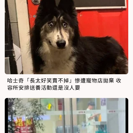
哈士奇「長太好笑賣不掉」慘遭寵物店拋棄 收
容所安排送養活動還是沒人要