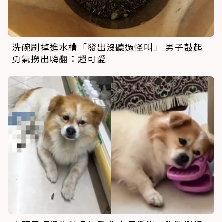
洗碗刷掉進水槽「發出沒聽過怪叫」 男子鼓起
勇氣撈出嗨翻：超可愛