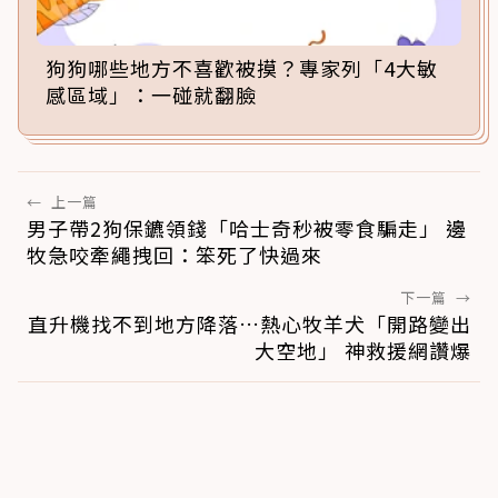
狗狗哪些地方不喜歡被摸？專家列「4大敏
感區域」：一碰就翻臉
←
上一篇
男子帶2狗保鑣領錢「哈士奇秒被零食騙走」 邊
牧急咬牽繩拽回：笨死了快過來
下一篇
→
直升機找不到地方降落…熱心牧羊犬「開路變出
大空地」 神救援網讚爆