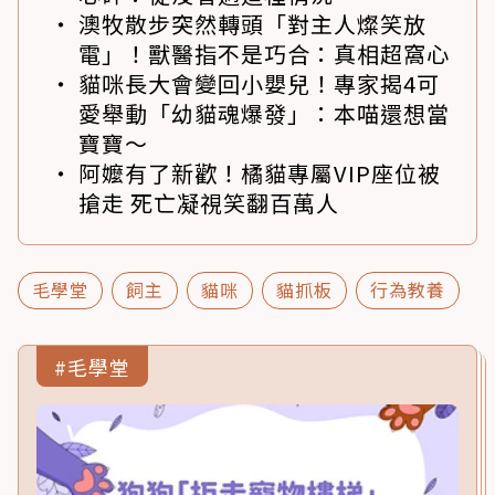
澳牧散步突然轉頭「對主人燦笑放
電」！獸醫指不是巧合：真相超窩心
貓咪長大會變回小嬰兒！專家揭4可
愛舉動「幼貓魂爆發」：本喵還想當
寶寶～
阿嬤有了新歡！橘貓專屬VIP座位被
搶走 死亡凝視笑翻百萬人
毛學堂
飼主
貓咪
貓抓板
行為教養
#毛學堂