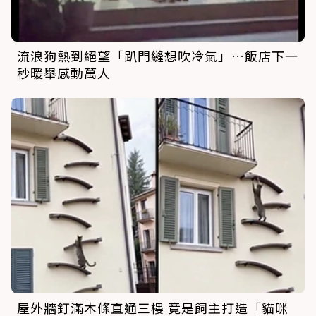
流浪狗熱到絕望「趴門縫想吹冷氣」…飯店下一
秒暖舉感動萬人
屋外牆釘滿木條直通三樓 竟是飼主打造「貓咪