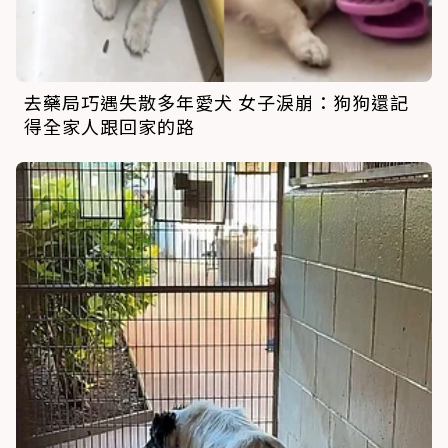
去藥局巧遇失散多年愛犬 女子淚崩：狗狗還記
得全家人跟回家的路