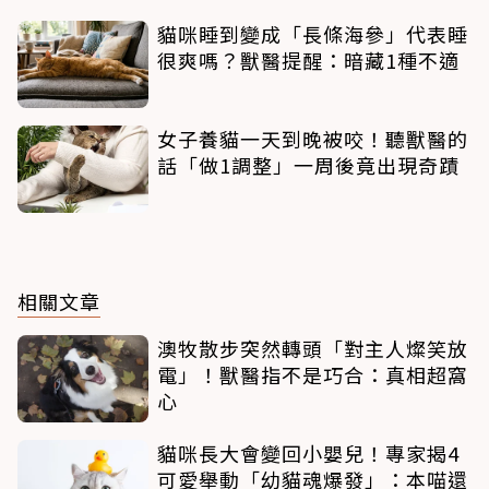
貓咪睡到變成「長條海參」代表睡
很爽嗎？獸醫提醒：暗藏1種不適
女子養貓一天到晚被咬！聽獸醫的
話「做1調整」一周後竟出現奇蹟
相關文章
澳牧散步突然轉頭「對主人燦笑放
電」！獸醫指不是巧合：真相超窩
心
貓咪長大會變回小嬰兒！專家揭4
可愛舉動「幼貓魂爆發」：本喵還