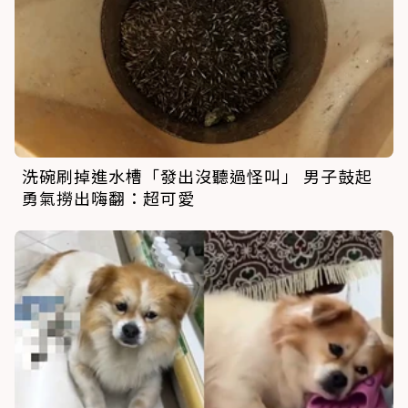
洗碗刷掉進水槽「發出沒聽過怪叫」 男子鼓起
勇氣撈出嗨翻：超可愛