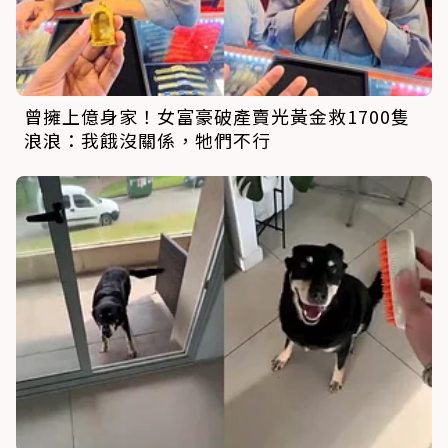
曾擁上億身家！女富豪破產賣光黃金救1700隻
浪浪：我餓沒關係，牠們不行