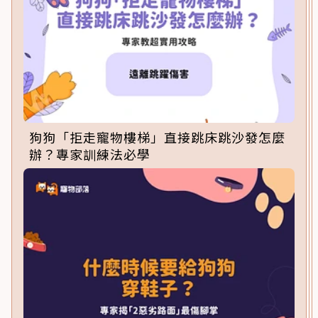
狗狗「拒走寵物樓梯」直接跳床跳沙發怎麼
辦？專家訓練法必學