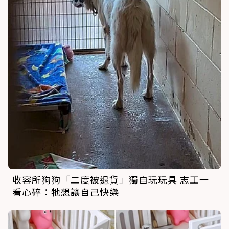
收容所狗狗「二度被退貨」獨自玩玩具 志工一
看心碎：牠想讓自己快樂