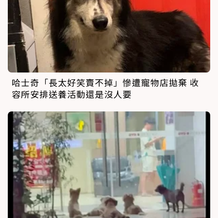
哈士奇「長太好笑賣不掉」慘遭寵物店拋棄 收
容所安排送養活動還是沒人要