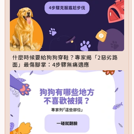
什麼時候要給狗狗穿鞋？專家揭「2惡劣路
面」最傷腳掌：4步驟無痛適應