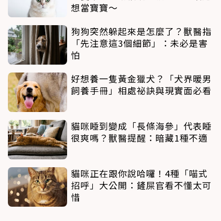
想當寶寶～
狗狗突然躲起來是怎麼了？獸醫指
「先注意這3個細節」：未必是害
怕
好想養一隻黃金獵犬？「犬界暖男
飼養手冊」相處祕訣與現實面必看
貓咪睡到變成「長條海參」代表睡
很爽嗎？獸醫提醒：暗藏1種不適
貓咪正在跟你說哈囉！4種「喵式
招呼」大公開：鏟屎官看不懂太可
惜