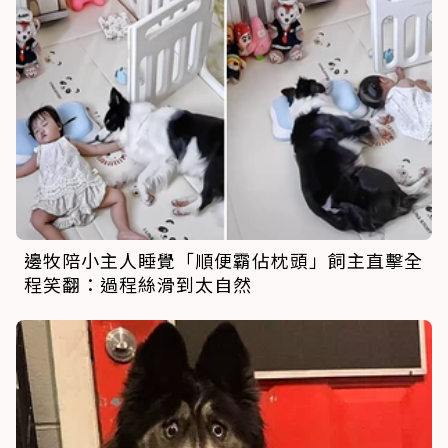
邊牧陪小主人睡覺「順便霸佔枕頭」飼主直擊全
程笑翻：過程絲滑到太自然