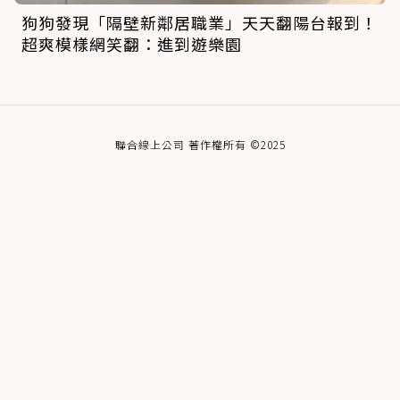
狗狗發現「隔壁新鄰居職業」天天翻陽台報到！
超爽模樣網笑翻：進到遊樂園
聯合線上公司 著作權所有 ©2025