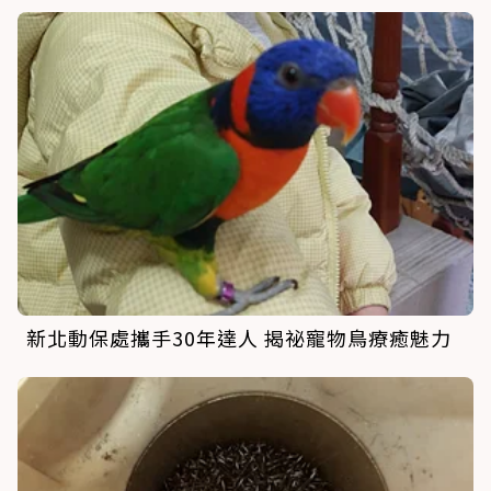
新北動保處攜手30年達人 揭祕寵物鳥療癒魅力