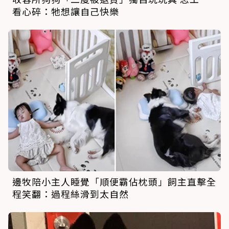
看心碎：牠想讓自己快樂
邊牧陪小主人睡覺「順便霸佔枕頭」飼主直擊全
程笑翻：過程絲滑到太自然