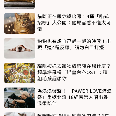
貓咪正在跟你說哈囉！4種「喵式
招呼」大公開：鏟屎官看不懂太可
惜
狗狗也有想自己靜一靜的時候！出
現「這4種反應」請勿白目打擾
貓咪被送去寵物旅館時在想什麼？
超準塔羅揭「喵皇內心OS」：這
組毛孩超想你
為浪浪發聲！「PAWER LOVE流浪
祭」重返北流 18組音樂人唱出最
溫柔陪伴
幫貓咪剪指甲到底有多崩潰？8成