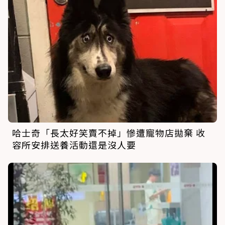
哈士奇「長太好笑賣不掉」慘遭寵物店拋棄 收
容所安排送養活動還是沒人要