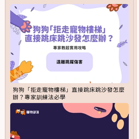
狗狗「拒走寵物樓梯」直接跳床跳沙發怎麼
辦？專家訓練法必學