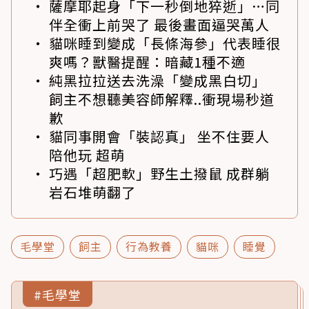
薩摩耶起身「下一秒倒地猝逝」…同
伴全衝上前哭了 最後畫面逼哭萬人
貓咪睡到變成「長條海參」代表睡很
爽嗎？獸醫提醒：暗藏1種不適
純黑拉拉送去洗澡「變成黑白切」
飼主不想聽美容師解釋..衝現場秒道
歉
貓同事開會「裝認真」 坐不住要人
陪他玩 超萌
巧遇「超肥軟」野生土撥鼠 成群躺
岩石堆萌翻了
毛學堂
飼主
行為教養
貓咪
睡覺
#毛學堂