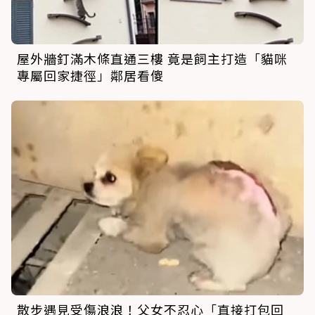
屋外牆釘滿木條直通三樓 竟是飼主打造「貓咪
專屬回家捷徑」鄰居看傻
散步遇見受傷浪浪！父女不忍心「直接打包回