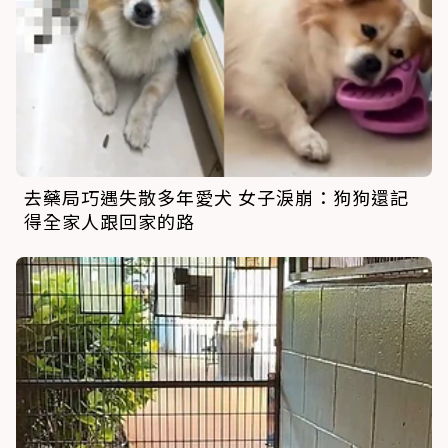
去藥局巧遇失散多年愛犬 女子淚崩：狗狗還記
得全家人跟回家的路