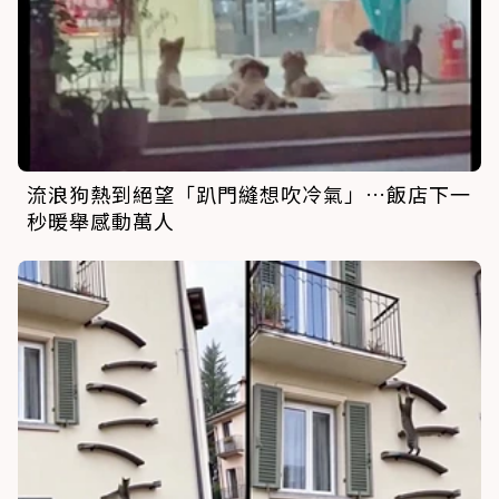
流浪狗熱到絕望「趴門縫想吹冷氣」…飯店下一
秒暖舉感動萬人