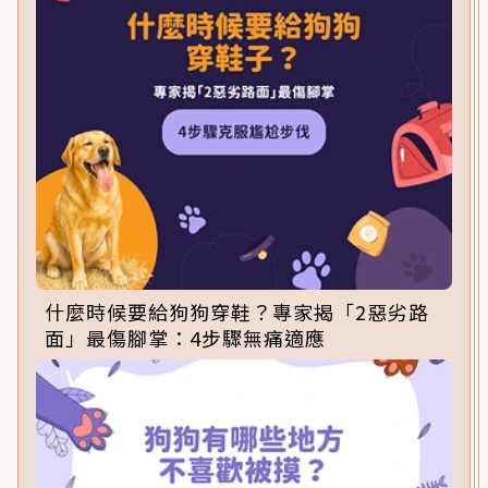
什麼時候要給狗狗穿鞋？專家揭「2惡劣路
面」最傷腳掌：4步驟無痛適應