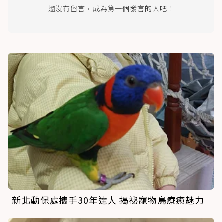
還沒有留言，成為第一個發言的人吧！
新北動保處攜手30年達人 揭祕寵物鳥療癒魅力