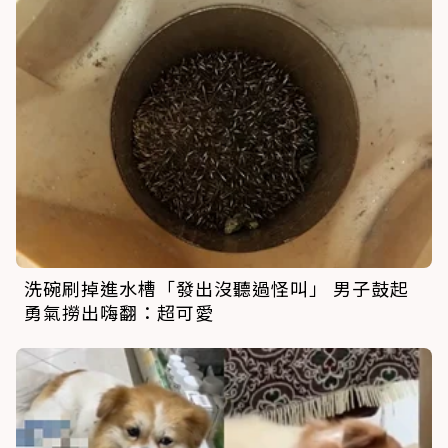
洗碗刷掉進水槽「發出沒聽過怪叫」 男子鼓起
勇氣撈出嗨翻：超可愛