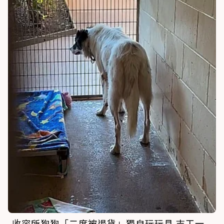
收容所狗狗「二度被退貨」獨自玩玩具 志工一