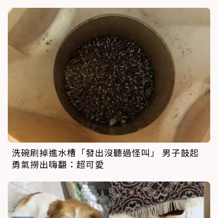
洗碗刷掉進水槽「發出沒聽過怪叫」 男子鼓起
勇氣撈出嗨翻：超可愛