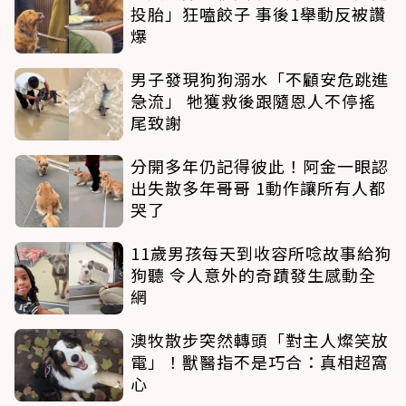
投胎」狂嗑餃子 事後1舉動反被讚
爆
男子發現狗狗溺水「不顧安危跳進
急流」 牠獲救後跟隨恩人不停搖
尾致謝
分開多年仍記得彼此！阿金一眼認
出失散多年哥哥 1動作讓所有人都
哭了
11歲男孩每天到收容所唸故事給狗
狗聽 令人意外的奇蹟發生感動全
網
澳牧散步突然轉頭「對主人燦笑放
電」！獸醫指不是巧合：真相超窩
心