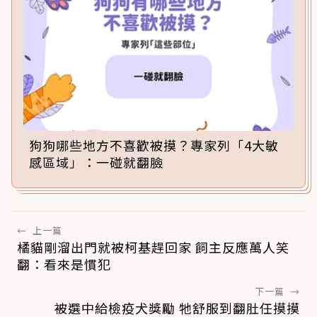
狗狗哪些地方不喜歡被摸？專家列「4大敏
感區域」：一碰就翻臉
←
上一篇
橘貓剛溜出門就被柯基趕回家 飼主反應萬人笑
翻：看來是慣犯
下一篇
→
被選中給檢疫犬獎勵 牠舒服到翻肚任摸摸