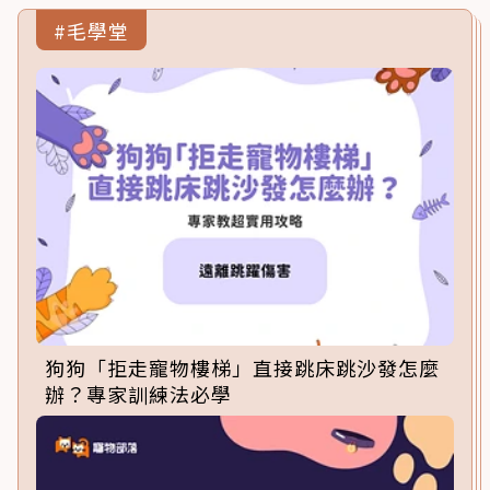
#毛學堂
狗狗「拒走寵物樓梯」直接跳床跳沙發怎麼
辦？專家訓練法必學