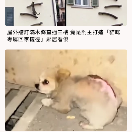
屋外牆釘滿木條直通三樓 竟是飼主打造「貓咪
專屬回家捷徑」鄰居看傻