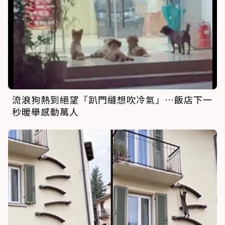
流浪狗熱到絕望「趴門縫想吹冷氣」…飯店下一
秒暖舉感動萬人