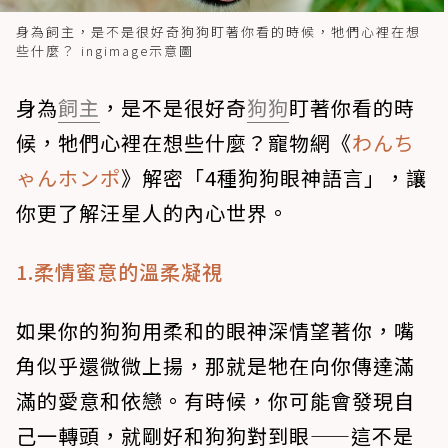
身為飼主，是不是很好奇狗狗盯著你看的時候，牠們心裡在想
些什麼？ ingimage示意圖
身為
飼主
，是不是很好奇
狗狗
盯著你看的時
候，牠們心裡在想些什麼？寵物網《
わんち
ゃんホンポ
》解密「4種狗狗眼神語言」，讓
你更了解汪星人的內心世界。
1.柔情蜜意的溫柔凝視
如果你的狗狗用柔和的眼神深情望著你，嘴
角似乎還微微上揚，那就是牠在向你傳達滿
滿的愛意和依戀。有時候，你可能會發現自
己一轉頭，就剛好和狗狗對到眼——這不是