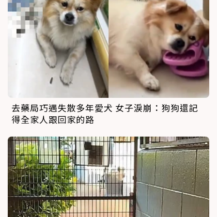
去藥局巧遇失散多年愛犬 女子淚崩：狗狗還記
得全家人跟回家的路