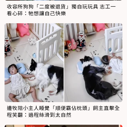
收容所狗狗「二度被退貨」獨自玩玩具 志工一
看心碎：牠想讓自己快樂
邊牧陪小主人睡覺「順便霸佔枕頭」飼主直擊全
程笑翻：過程絲滑到太自然