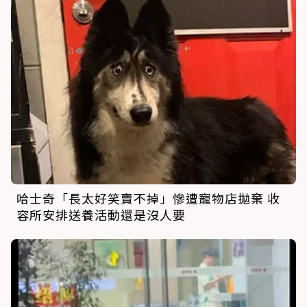
哈士奇「長太好笑賣不掉」慘遭寵物店拋棄 收
容所安排送養活動還是沒人要