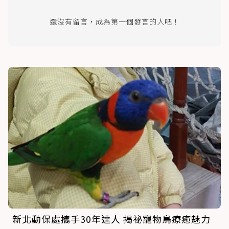
還沒有留言，成為第一個發言的人吧！
新北動保處攜手30年達人 揭祕寵物鳥療癒魅力