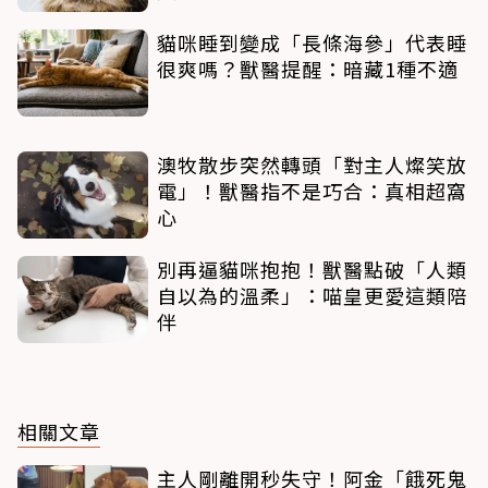
貓咪睡到變成「長條海參」代表睡
很爽嗎？獸醫提醒：暗藏1種不適
澳牧散步突然轉頭「對主人燦笑放
電」！獸醫指不是巧合：真相超窩
心
別再逼貓咪抱抱！獸醫點破「人類
自以為的溫柔」：喵皇更愛這類陪
伴
相關文章
主人剛離開秒失守！阿金「餓死鬼