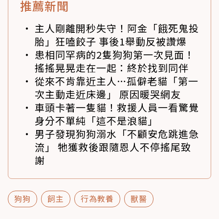
推薦新聞
主人剛離開秒失守！阿金「餓死鬼投
胎」狂嗑餃子 事後1舉動反被讚爆
患相同罕病的2隻狗狗第一次見面！
搖搖晃晃走在一起：終於找到同伴
從來不肯靠近主人…孤僻老貓「第一
次主動走近床邊」 原因暖哭網友
車頭卡著一隻貓！救援人員一看驚覺
身分不單純「這不是浪貓」
男子發現狗狗溺水「不顧安危跳進急
流」 牠獲救後跟隨恩人不停搖尾致
謝
狗狗
飼主
行為教養
獸醫