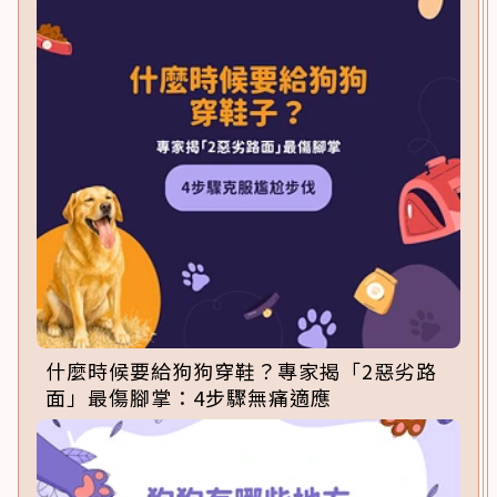
什麼時候要給狗狗穿鞋？專家揭「2惡劣路
面」最傷腳掌：4步驟無痛適應