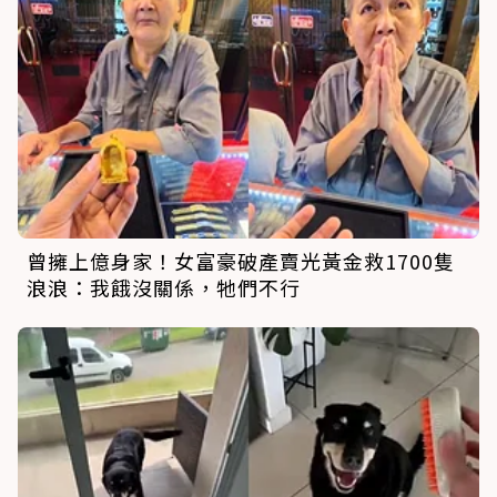
曾擁上億身家！女富豪破產賣光黃金救1700隻
浪浪：我餓沒關係，牠們不行