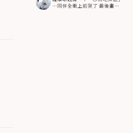
…同伴全衝上前哭了 最後畫面
逼哭萬人