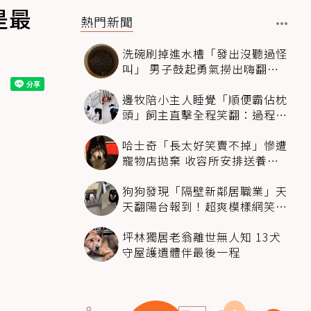
是最
熱門新聞
洗碗刷掉進水槽「發出沒聽過怪
叫」 男子鼓起勇氣撈出嗨翻：
超可愛
邊牧陪小主人睡覺「順便霸佔枕
頭」飼主直擊全程笑翻：過程絲
滑到太自然
哈士奇「長太好笑賣不掉」慘遭
寵物店拋棄 收容所安排送養活
動還是沒人要
狗狗發現「隔壁新鄰居職業」天
天翻陽台報到！超爽模樣網笑
翻：進到遊樂園
坪林獨居老翁離世無人知 13犬
守屋護遺體伴最後一程