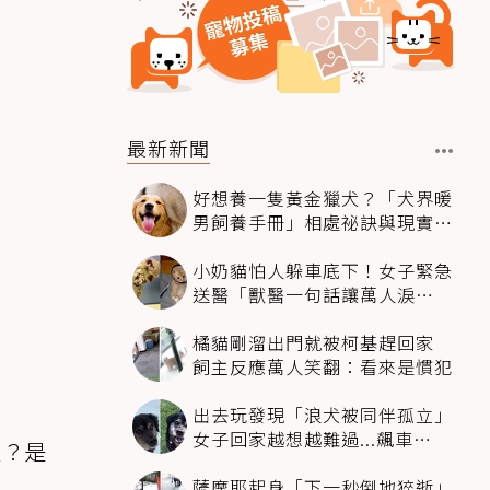
最新新聞
好想養一隻黃金獵犬？「犬界暖
男飼養手冊」相處祕訣與現實面
必看
小奶貓怕人躲車底下！女子緊急
送醫「獸醫一句話讓萬人淚
崩」：人類太過份
橘貓剛溜出門就被柯基趕回家
飼主反應萬人笑翻：看來是慣犯
出去玩發現「浪犬被同伴孤立」
女子回家越想越難過...飆車
愛？是
4500km只為收編牠
薩摩耶起身「下一秒倒地猝逝」