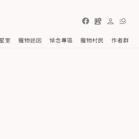
星室
寵物迷因
悼念專區
寵物村民
作者群