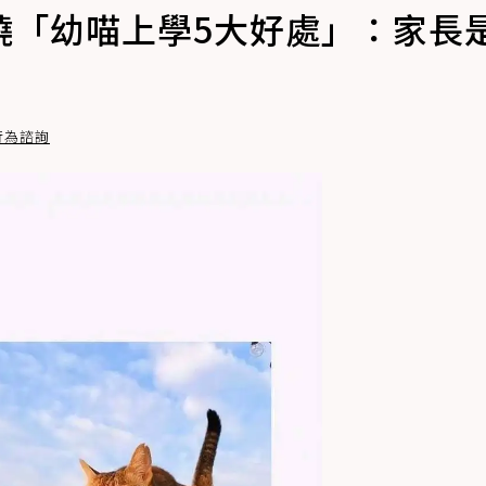
曉「幼喵上學5大好處」：家長
貓行為諮詢