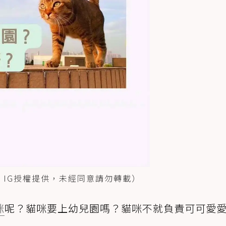
諮詢」IG授權提供，未經同意請勿轉載）
咪
呢？貓咪要上幼兒園嗎？貓咪不就負責可可愛