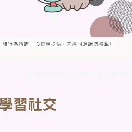
練師 | 貓行為諮詢」IG授權提供，未經同意請勿轉載）