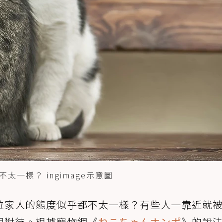
一樣？ ingimage示意圖
位家人的態度似乎都不太一樣？有些人一靠近就
眼對待。根據寵物網《
ねこちゃんホンポ
》的說