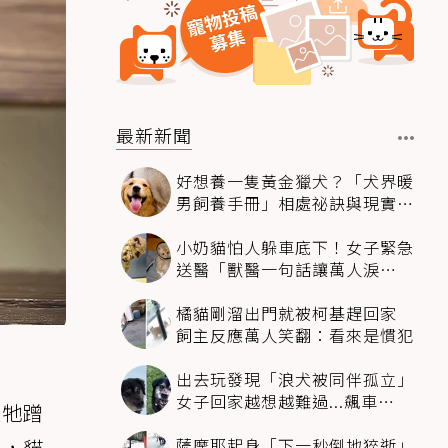
最新新聞
好想養一隻黃金獵犬？「犬界暖
男飼養手冊」相處祕訣與現實面
必看
小奶貓怕人躲車底下！女子緊急
送醫「獸醫一句話讓萬人淚
崩」：人類太過份
橘貓剛溜出門就被柯基趕回家
飼主反應萬人笑翻：看來是慣犯
出去玩發現「浪犬被同伴孤立」
女子回家越想越難過...飆車
被牠蹭
4500km只為收編牠
薩摩耶起身「下一秒倒地猝逝」
法，貓