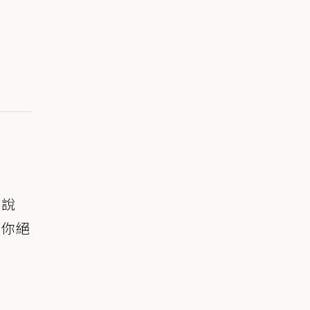
你說
，你絕