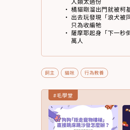
人類太過份
橘貓剛溜出門就被柯
出去玩發現「浪犬被同伴
只為收編牠
薩摩耶起身「下一秒
萬人
飼主
貓咪
行為教養
#毛學堂