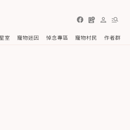
星室
寵物迷因
悼念專區
寵物村民
作者群