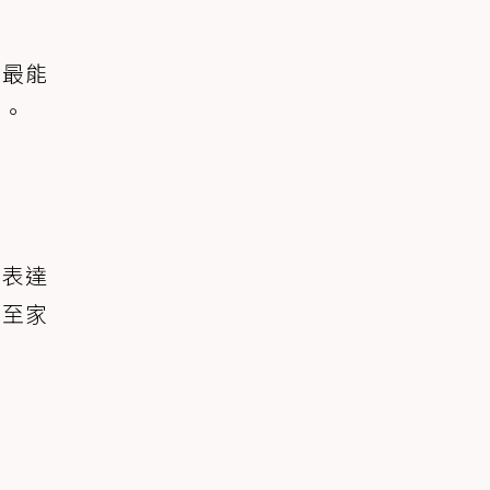
是最能
求。
是表達
甚至家