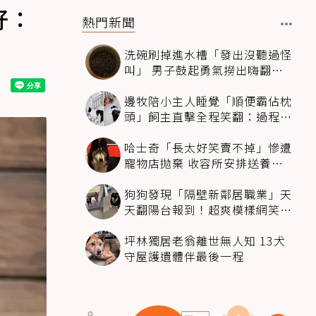
好：
熱門新聞
洗碗刷掉進水槽「發出沒聽過怪
叫」 男子鼓起勇氣撈出嗨翻：
超可愛
邊牧陪小主人睡覺「順便霸佔枕
頭」飼主直擊全程笑翻：過程絲
滑到太自然
哈士奇「長太好笑賣不掉」慘遭
寵物店拋棄 收容所安排送養活
動還是沒人要
狗狗發現「隔壁新鄰居職業」天
天翻陽台報到！超爽模樣網笑
翻：進到遊樂園
坪林獨居老翁離世無人知 13犬
守屋護遺體伴最後一程