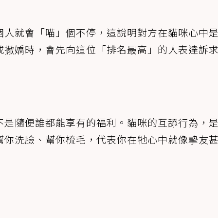
個人就會「喵」個不停，這說明對方在貓咪心中
或撒嬌時，會先向這位「排名最高」的人表達訴
不是隨便誰都能享有的福利。貓咪的互舔行為，
幫你洗臉、幫你梳毛，代表你在牠心中就像摯友