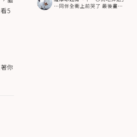
…同伴全衝上前哭了 最後畫面
看5
逼哭萬人
跟著你