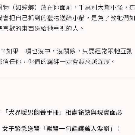
獵物（如蟑螂）放在你面前，千萬別大驚小怪，
貓會把自己抓到的獵物送給小貓，是為了教牠們
把喜歡的東西送給牠重視的人。
嗎？如果一項也沒中，沒關係，只要經常跟牠互動
越信任你，你們的羈絆一定會越來越深厚。
？「犬界暖男飼養手冊」相處祕訣與現實面必
！女子緊急送醫「獸醫一句話讓萬人淚崩」：