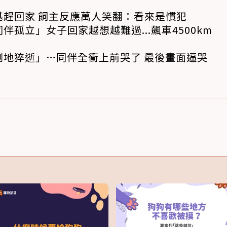
基趕回家 飼主反應萬人笑翻：看來是慣犯
孤立」女子回家越想越難過...飆車4500km
倒地猝逝」…同伴全衝上前哭了 最後畫面逼哭