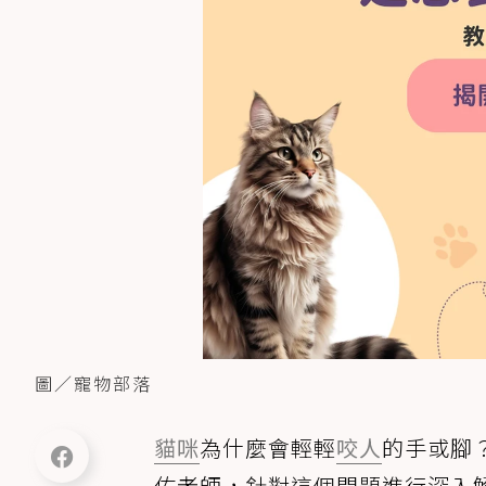
圖／寵物部落
貓咪
為什麼會輕輕
咬人
的手或腳
佑老師，針對這個問題進行深入