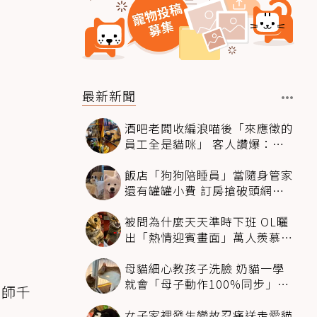
最新新聞
酒吧老闆收編浪喵後「來應徵的
員工全是貓咪」 客人讚爆：來
這不喝酒只擼毛孩
飯店「狗狗陪睡員」當隨身管家
還有罐罐小費 訂房搶破頭網友
卻戰翻了
被問為什麼天天準時下班 OL曬
出「熱情迎賓畫面」萬人羨慕：
情緒價值給太滿
母貓細心教孩子洗臉 奶貓一學
就會「母子動作100%同步」網
詢師千
融化：太聰明
女子家裡發生變故忍痛送走愛貓