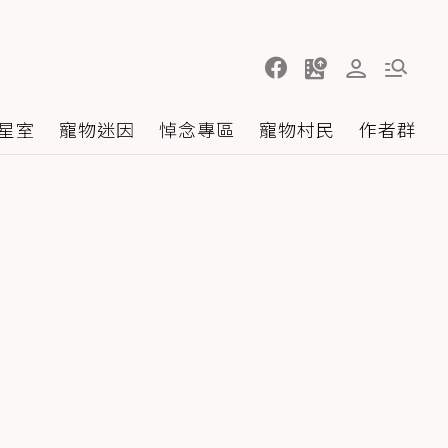
星室
寵物迷因
悼念專區
寵物村民
作者群