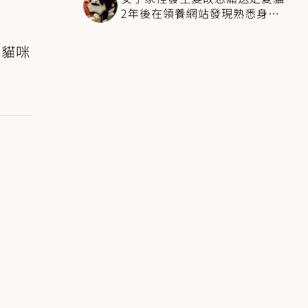
2年後在領養網站發現熟悉身影
全家淚崩
與貓咪