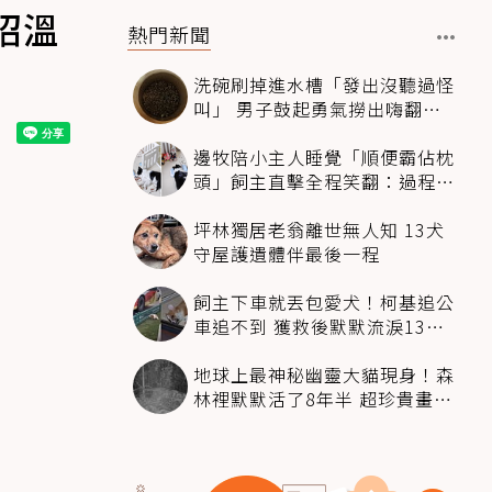
招溫
熱門新聞
洗碗刷掉進水槽「發出沒聽過怪
叫」 男子鼓起勇氣撈出嗨翻：
超可愛
邊牧陪小主人睡覺「順便霸佔枕
頭」飼主直擊全程笑翻：過程絲
滑到太自然
坪林獨居老翁離世無人知 13犬
守屋護遺體伴最後一程
飼主下車就丟包愛犬！柯基追公
車追不到 獲救後默默流淚13萬
人心都碎了
地球上最神秘幽靈大貓現身！森
林裡默默活了8年半 超珍貴畫面
科學家嗨翻