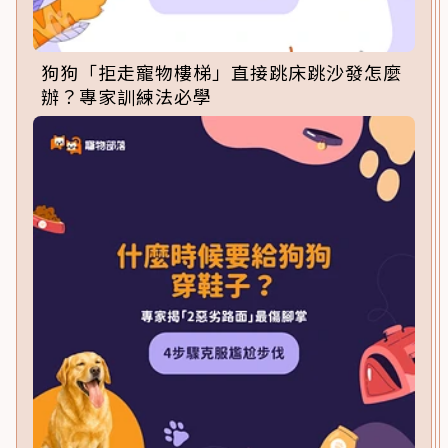
狗狗「拒走寵物樓梯」直接跳床跳沙發怎麼
辦？專家訓練法必學