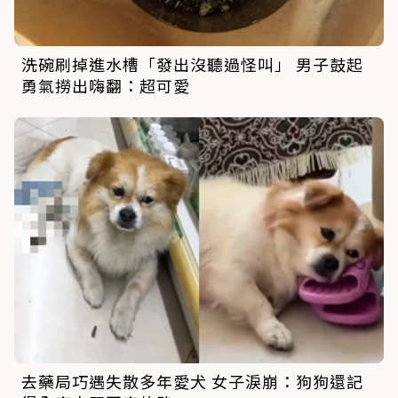
洗碗刷掉進水槽「發出沒聽過怪叫」 男子鼓起
勇氣撈出嗨翻：超可愛
去藥局巧遇失散多年愛犬 女子淚崩：狗狗還記