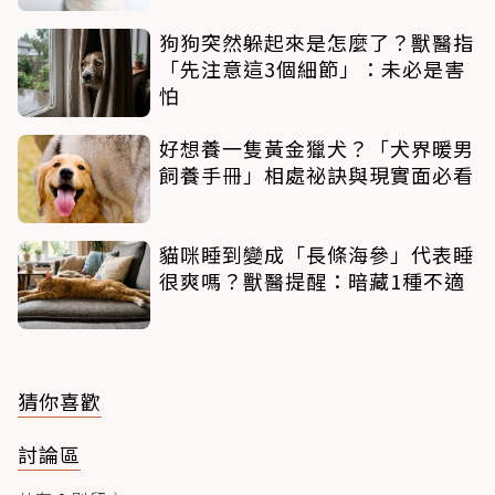
狗狗突然躲起來是怎麼了？獸醫指
「先注意這3個細節」：未必是害
怕
好想養一隻黃金獵犬？「犬界暖男
飼養手冊」相處祕訣與現實面必看
貓咪睡到變成「長條海參」代表睡
很爽嗎？獸醫提醒：暗藏1種不適
猜你喜歡
討論區