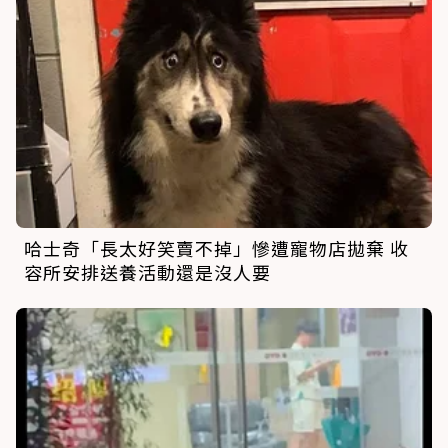
哈士奇「長太好笑賣不掉」慘遭寵物店拋棄 收
容所安排送養活動還是沒人要