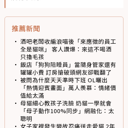
推薦新聞
酒吧老闆收編浪喵後「來應徵的員工
全是貓咪」 客人讚爆：來這不喝酒
只擼毛孩
飯店「狗狗陪睡員」當隨身管家還有
罐罐小費 訂房搶破頭網友卻戰翻了
被問為什麼天天準時下班 OL曬出
「熱情迎賓畫面」萬人羨慕：情緒價
值給太滿
母貓細心教孩子洗臉 奶貓一學就會
「母子動作100%同步」網融化：太
聰明
女子家裡發生變故忍痛送走愛貓 2年