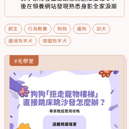
後在領養網站發現熟悉身影全家淚崩
飼主
行為教養
狗狗
遛狗
訓犬
邊境牧羊犬
德國牧羊犬
#毛學堂