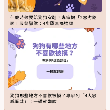
什麼時候要給狗狗穿鞋？專家揭「2惡劣路
面」最傷腳掌：4步驟無痛適應
狗狗哪些地方不喜歡被摸？專家列「4大敏
感區域」：一碰就翻臉