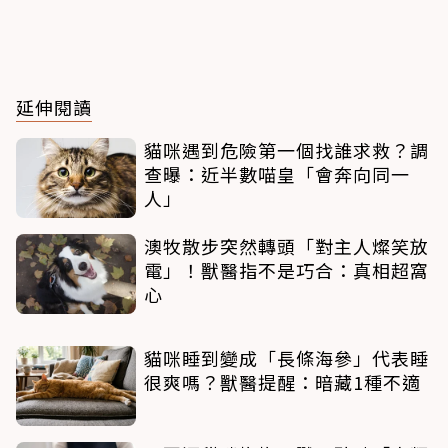
延伸閱讀
貓咪遇到危險第一個找誰求救？調
查曝：近半數喵皇「會奔向同一
人」
澳牧散步突然轉頭「對主人燦笑放
電」！獸醫指不是巧合：真相超窩
心
貓咪睡到變成「長條海參」代表睡
很爽嗎？獸醫提醒：暗藏1種不適