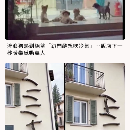
流浪狗熱到絕望「趴門縫想吹冷氣」…飯店下一
秒暖舉感動萬人