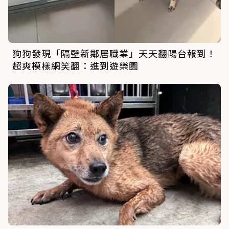
狗狗發現「隔壁新鄰居職業」天天翻陽台報到！
超爽模樣網笑翻：進到遊樂園