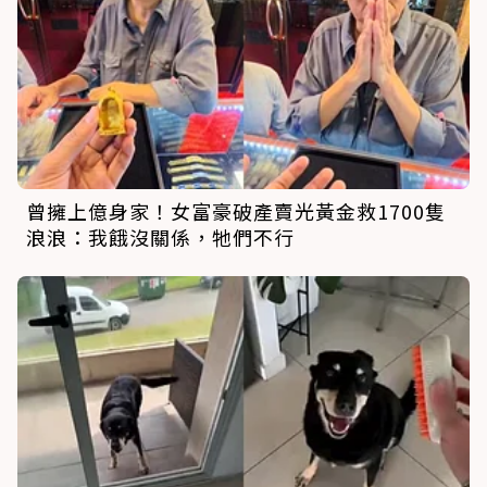
曾擁上億身家！女富豪破產賣光黃金救1700隻
浪浪：我餓沒關係，牠們不行