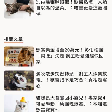
別再逼貓咪抱抱！獸醫點破「人類
自以為的溫柔」：喵皇更愛這類陪
伴
相關文章
懸賞獎金增至20萬元！彰化橘貓
「阿咪」失走 飼主盼愛貓趕快回
家
澳牧散步突然轉頭「對主人燦笑放
電」！獸醫指不是巧合：真相超窩
心
貓咪長大會變回小嬰兒！專家揭4
可愛舉動「幼貓魂爆發」：本喵還
想當寶寶～