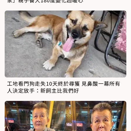
家」親手養大180度變化超暖心
工地看門狗走失10天終於尋獲 見鼻酸一幕所有
人決定放手：新飼主比我們好