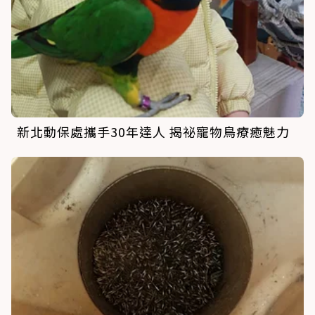
新北動保處攜手30年達人 揭祕寵物鳥療癒魅力