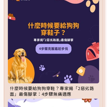
什麼時候要給狗狗穿鞋？專家揭「2惡劣路
面」最傷腳掌：4步驟無痛適應