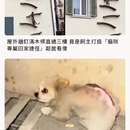
屋外牆釘滿木條直通三樓 竟是飼主打造「貓咪
專屬回家捷徑」鄰居看傻