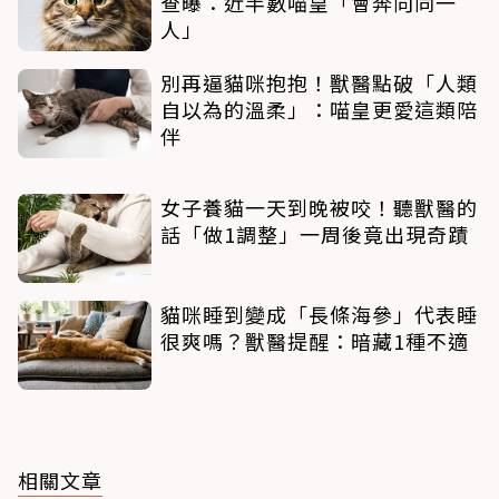
查曝：近半數喵皇「會奔向同一
人」
別再逼貓咪抱抱！獸醫點破「人類
自以為的溫柔」：喵皇更愛這類陪
伴
女子養貓一天到晚被咬！聽獸醫的
話「做1調整」一周後竟出現奇蹟
貓咪睡到變成「長條海參」代表睡
很爽嗎？獸醫提醒：暗藏1種不適
相關文章