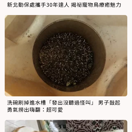
新北動保處攜手30年達人 揭祕寵物鳥療癒魅力
洗碗刷掉進水槽「發出沒聽過怪叫」 男子鼓起
勇氣撈出嗨翻：超可愛