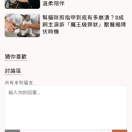
溫柔陪伴
幫貓咪剪指甲到底有多崩潰？8成
飼主淚訴「魔王級罪狀」獸醫揭降
伏時機
猜你喜歡
討論區
共有
0
則留言