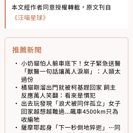
本文經作者同意授權轉載，原文刊自
《汪喵星球》
推薦新聞
小奶貓怕人躲車底下！女子緊急送醫
「獸醫一句話讓萬人淚崩」：人類太
過份
橘貓剛溜出門就被柯基趕回家 飼主
反應萬人笑翻：看來是慣犯
出去玩發現「浪犬被同伴孤立」女子
回家越想越難過...飆車4500km只為
收編牠
薩摩耶起身「下一秒倒地猝逝」…同