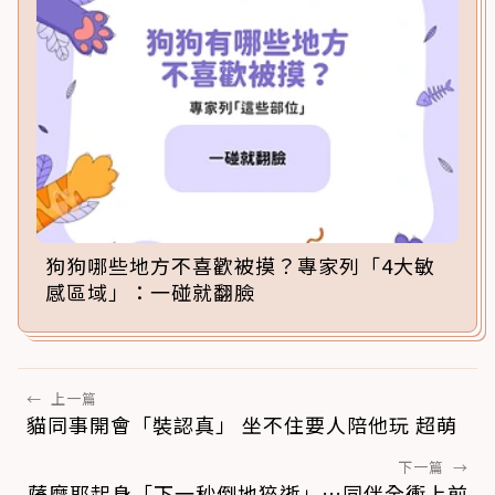
狗狗哪些地方不喜歡被摸？專家列「4大敏
感區域」：一碰就翻臉
←
上一篇
貓同事開會「裝認真」 坐不住要人陪他玩 超萌
下一篇
→
薩摩耶起身「下一秒倒地猝逝」…同伴全衝上前