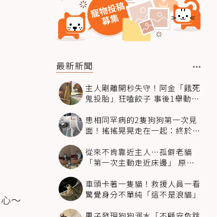
最新新聞
主人剛離開秒失守！阿金「餓死
鬼投胎」狂嗑餃子 事後1舉動反
被讚爆
患相同罕病的2隻狗狗第一次見
面！搖搖晃晃走在一起：終於找
到同伴
從來不肯靠近主人…孤僻老貓
「第一次主動走近床邊」 原因
暖哭網友
車頭卡著一隻貓！救援人員一看
驚覺身分不單純「這不是浪貓」
貼心～
男子發現狗狗溺水「不顧安危跳
）