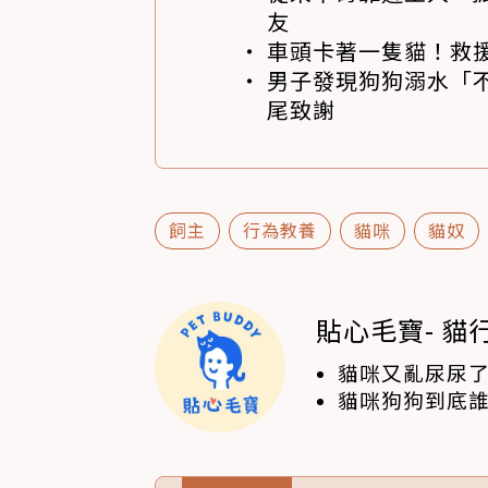
友
車頭卡著一隻貓！救
男子發現狗狗溺水「
尾致謝
飼主
行為教養
貓咪
貓奴
貼心毛寶- 貓行
貓咪又亂尿尿
人生
貓咪狗狗到底誰