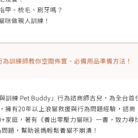
指甲、梳毛、刷牙嗎？
貓咪做親人訓練！
行為訓練師教你空間佈置、必備用品準備方法！
訓練 Pet Buddy」行為諮商師吉兒，為全台首
認證師，擁有20年以上浪貓救援與行為問題經驗，諮商
150+家庭，著有《養出零壓力貓咪》一書，致力尋
為問題，幫助爸媽輕鬆養貓不崩潰！