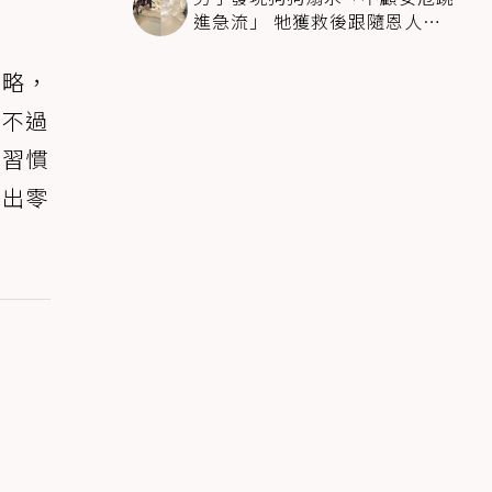
進急流」 牠獲救後跟隨恩人不
停搖尾致謝
攻略，
​不過
們習慣
養出零