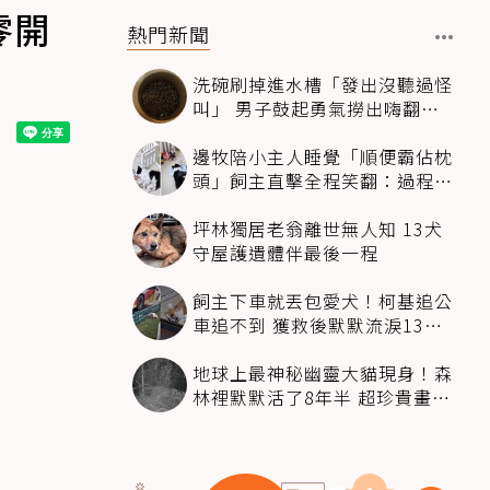
零開
熱門新聞
洗碗刷掉進水槽「發出沒聽過怪
叫」 男子鼓起勇氣撈出嗨翻：
超可愛
邊牧陪小主人睡覺「順便霸佔枕
頭」飼主直擊全程笑翻：過程絲
滑到太自然
坪林獨居老翁離世無人知 13犬
守屋護遺體伴最後一程
飼主下車就丟包愛犬！柯基追公
車追不到 獲救後默默流淚13萬
人心都碎了
地球上最神秘幽靈大貓現身！森
林裡默默活了8年半 超珍貴畫面
科學家嗨翻