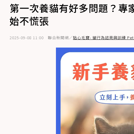
第一次養貓有好多問題？專
始不慌張
2025-09-08 11:00
聯合新聞網／
貼心毛寶- 貓行為諮商與訓練 Pet 