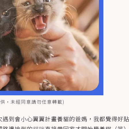
授權提供，未經同意請勿任意轉載)
次遇到會小心翼翼計畫養貓的爸媽，我都覺得好
把路邊撿到的
貓咪
直接帶回家才開始學養貓（笑