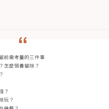
貓前需考量的三件事
？怎麼領養貓咪？
？
錢？
咪玩？
吃幾餐？