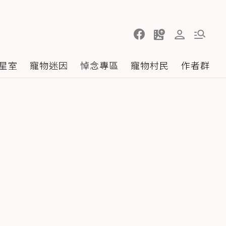
星室
寵物迷因
悼念專區
寵物村民
作者群