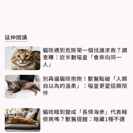
延伸閱讀
貓咪遇到危險第一個找誰求救？調
查曝：近半數喵皇「會奔向同一
人」
別再逼貓咪抱抱！獸醫點破「人類
自以為的溫柔」：喵皇更愛這類陪
伴
貓咪睡到變成「長條海參」代表睡
很爽嗎？獸醫提醒：暗藏1種不適