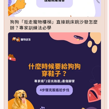
狗狗「拒走寵物樓梯」直接跳床跳沙發怎麼
辦？專家訓練法必學