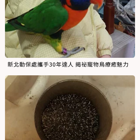
新北動保處攜手30年達人 揭祕寵物鳥療癒魅力