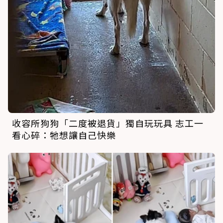
收容所狗狗「二度被退貨」獨自玩玩具 志工一
看心碎：牠想讓自己快樂