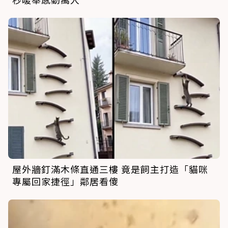
屋外牆釘滿木條直通三樓 竟是飼主打造「貓咪
專屬回家捷徑」鄰居看傻