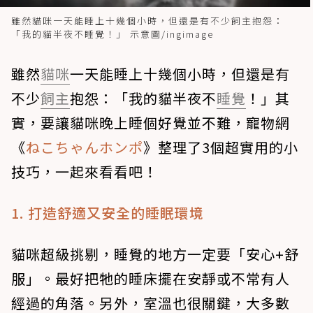
雖然貓咪一天能睡上十幾個小時，但還是有不少飼主抱怨：
「我的貓半夜不睡覺！」 示意圖/ingimage
雖然
貓咪
一天能睡上十幾個小時，但還是有
不少
飼主
抱怨：「我的貓半夜不
睡覺
！」其
實，要讓貓咪晚上睡個好覺並不難，寵物網
《
ねこちゃんホンポ
》整理了3個超實用的小
技巧，一起來看看吧！
1. 打造舒適又安全的睡眠環境
貓咪超級挑剔，睡覺的地方一定要「安心+舒
服」。最好把牠的睡床擺在安靜或不常有人
經過的角落。另外，室溫也很關鍵，大多數