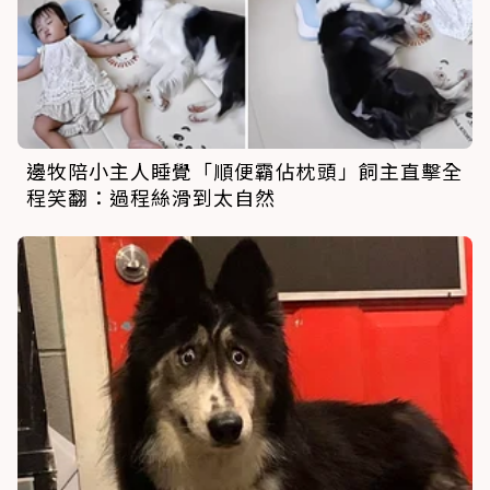
邊牧陪小主人睡覺「順便霸佔枕頭」飼主直擊全
程笑翻：過程絲滑到太自然