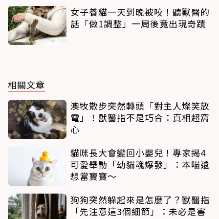
女子養貓一天到晚被咬！聽獸醫的
話「做1調整」一周後竟出現奇蹟
相關文章
澳牧散步突然轉頭「對主人燦笑放
電」！獸醫指不是巧合：真相超窩
心
貓咪長大會變回小嬰兒！專家揭4
可愛舉動「幼貓魂爆發」：本喵還
想當寶寶～
狗狗突然躲起來是怎麼了？獸醫指
「先注意這3個細節」：未必是害