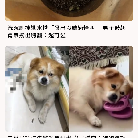
洗碗刷掉進水槽「發出沒聽過怪叫」 男子鼓起
勇氣撈出嗨翻：超可愛
去藥局巧遇失散多年愛犬 女子淚崩：狗狗還記