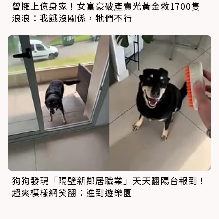
曾擁上億身家！女富豪破產賣光黃金救1700隻
浪浪：我餓沒關係，牠們不行
狗狗發現「隔壁新鄰居職業」天天翻陽台報到！
超爽模樣網笑翻：進到遊樂園