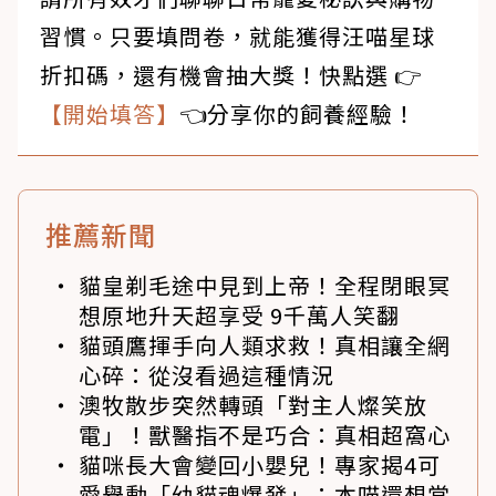
習慣。只要填問卷，就能獲得汪喵星球
折扣碼，還有機會抽大獎！快點選 👉
【開始填答】
👈分享你的飼養經驗！
推薦新聞
貓皇剃毛途中見到上帝！全程閉眼冥
想原地升天超享受 9千萬人笑翻
貓頭鷹揮手向人類求救！真相讓全網
心碎：從沒看過這種情況
澳牧散步突然轉頭「對主人燦笑放
電」！獸醫指不是巧合：真相超窩心
貓咪長大會變回小嬰兒！專家揭4可
愛舉動「幼貓魂爆發」：本喵還想當