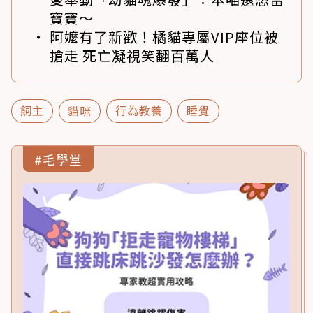
寶寶～
阿嬤有了新歡！橘貓專屬VIP座位被
搶走 死亡凝視笑翻百萬人
飼主
貓咪
行為教養
睡覺
#毛學堂