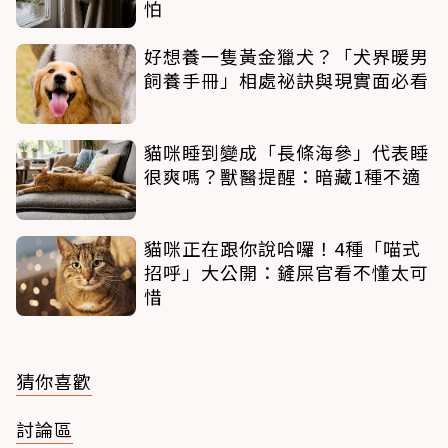
怕
好想養一隻黃金獵犬？「犬界暖男
飼養手冊」相處祕訣與現實面必看
貓咪睡到變成「長條海參」代表睡
很爽嗎？獸醫提醒：暗藏1種不適
貓咪正在跟你說哈囉！4種「喵式
招呼」大公開：鏟屎官看不懂太可
惜
猜你喜歡
討論區