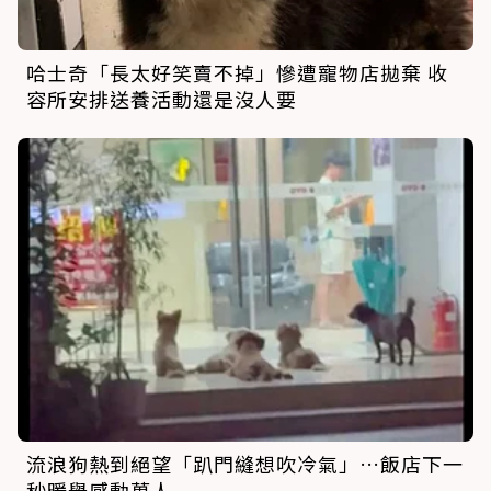
哈士奇「長太好笑賣不掉」慘遭寵物店拋棄 收
容所安排送養活動還是沒人要
流浪狗熱到絕望「趴門縫想吹冷氣」…飯店下一
秒暖舉感動萬人