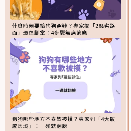
什麼時候要給狗狗穿鞋？專家揭「2惡劣路
面」最傷腳掌：4步驟無痛適應
狗狗哪些地方不喜歡被摸？專家列「4大敏
感區域」：一碰就翻臉