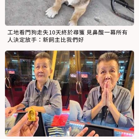
工地看門狗走失10天終於尋獲 見鼻酸一幕所有
人決定放手：新飼主比我們好