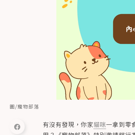
圖/寵物部落
有沒有發現，你家
貓咪
一拿到零
用？《寵物部落》特別邀請貓行