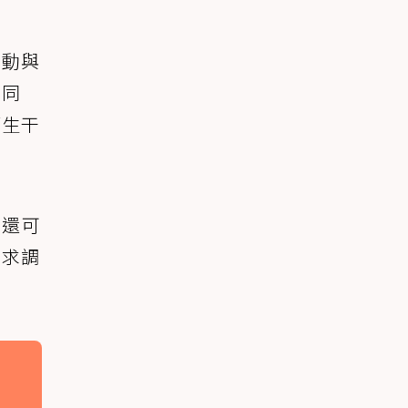
活動與
。同
陌生干
，還可
需求調