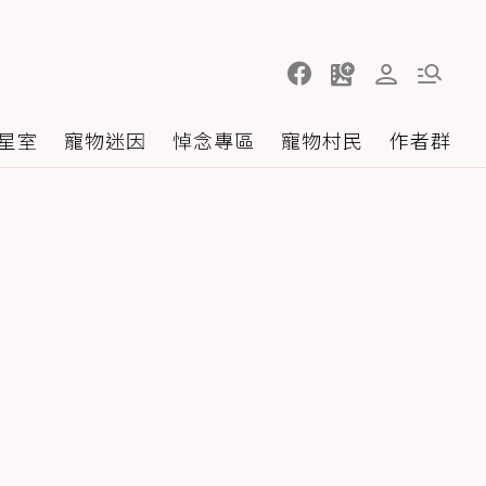
星室
寵物迷因
悼念專區
寵物村民
作者群