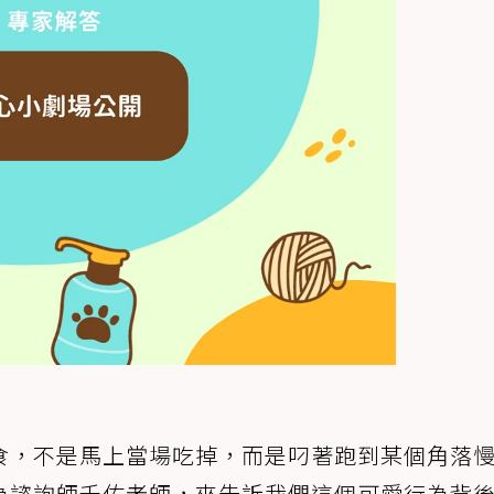
食，不是馬上當場吃掉，而是叼著跑到某個角落
為諮詢師千佑老師，來告訴我們這個可愛行為背