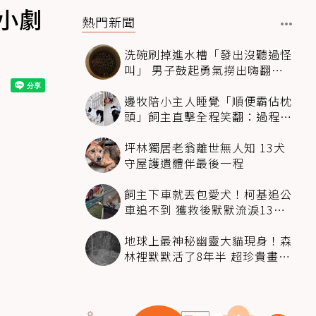
小劇
熱門新聞
洗碗刷掉進水槽「發出沒聽過怪
叫」 男子鼓起勇氣撈出嗨翻：
超可愛
邊牧陪小主人睡覺「順便霸佔枕
頭」飼主直擊全程笑翻：過程絲
滑到太自然
坪林獨居老翁離世無人知 13犬
守屋護遺體伴最後一程
飼主下車就丟包愛犬！柯基追公
車追不到 獲救後默默流淚13萬
人心都碎了
地球上最神秘幽靈大貓現身！森
林裡默默活了8年半 超珍貴畫面
科學家嗨翻