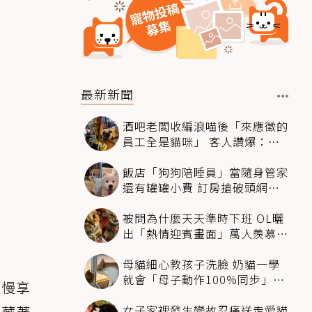
最新新聞
酒吧老闆收編浪喵後「來應徵的
員工全是貓咪」 客人讚爆：來
這不喝酒只擼毛孩
飯店「狗狗陪睡員」當隨身管家
還有罐罐小費 訂房搶破頭網友
卻戰翻了
被問為什麼天天準時下班 OL曬
出「熱情迎賓畫面」萬人羨慕：
情緒價值給太滿
母貓細心教孩子洗臉 奶貓一學
就會「母子動作100%同步」網
慢慢享
融化：太聰明
女子家裡發生變故忍痛送走愛貓
後藏著